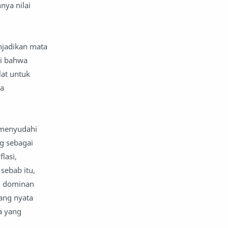
nya nilai
njadikan mata
ti bahwa
lat untuk
ga
n menyudahi
g sebagai
lasi,
sebab itu,
g dominan
yang nyata
a yang