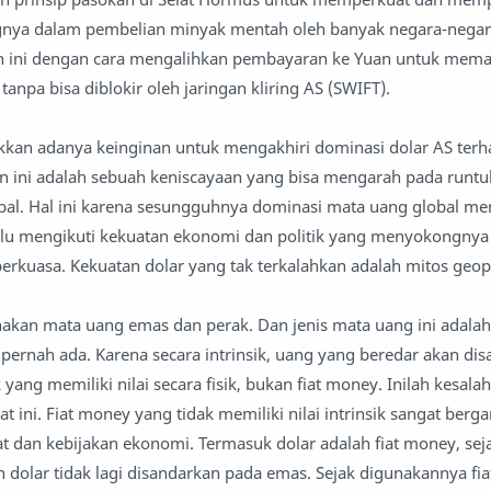
nya dalam pembelian minyak mentah oleh banyak negara-negar
n ini dengan cara mengalihkan pembayaran ke Yuan untuk mema
 tanpa bisa diblokir oleh jaringan kliring AS (SWIFT).
kan adanya keinginan untuk mengakhiri dominasi dolar AS ter
n ini adalah sebuah keniscayaan yang bisa mengarah pada runt
bal. Hal ini karena sesungguhnya dominasi mata uang global men
lalu mengikuti kekuatan ekonomi dan politik yang menyokongnya
berkuasa. Kekuatan dolar yang tak terkalahkan adalah mitos geopo
kan mata uang emas dan perak. Dan jenis mata uang ini adala
 pernah ada. Karena secara intrinsik, uang yang beredar akan di
ang memiliki nilai secara fisik, bukan fiat money. Inilah kesala
at ini. Fiat money yang tidak memiliki nilai intrinsik sangat ber
 dan kebijakan ekonomi. Termasuk dolar adalah fiat money, sej
dolar tidak lagi disandarkan pada emas. Sejak digunakannya fi