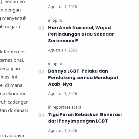
6). Sentimen
am dengan
ng menyentuh
ah negara
Hari Anak Nasional, Wujud
Perlindungan atau Sekedar
Seremonial?
k Konferensi
ernasional,
erjanjian
Bahaya LGBT, Pelaku dan
nasi ini
Pendukung semua Mendapat
Azab-Nya
ge, di mana
ksi ekonomi
aruh cadangan
atan dominasi
Tiga Peran Bebaskan Generasi
dari Penyimpangan LGBT
ara adidaya