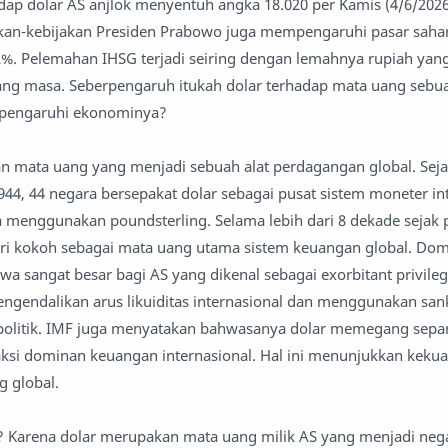
hadap dolar AS anjlok menyentuh angka 18.020 per Kamis (4/6/202
jakan-kebijakan Presiden Prabowo juga mempengaruhi pasar sah
 2%. Pelemahan IHSG terjadi seiring dengan lemahnya rupiah ya
ang masa. Seberpengaruh itukah dolar terhadap mata uang sebu
engaruhi ekonominya?
an mata uang yang menjadi sebuah alat perdagangan global. Seja
44, 44 negara bersepakat dolar sebagai pusat sistem moneter int
menggunakan poundsterling. Selama lebih dari 8 dekade sejak p
diri kokoh sebagai mata uang utama sistem keuangan global. Domi
a sangat besar bagi AS yang dikenal sebagai exorbitant privile
endalikan arus likuiditas internasional dan menggunakan san
politik. IMF juga menyatakan bahwasanya dolar memegang sep
aksi dominan keuangan internasional. Hal ini menunjukkan keku
g global.
i? Karena dolar merupakan mata uang milik AS yang menjadi neg