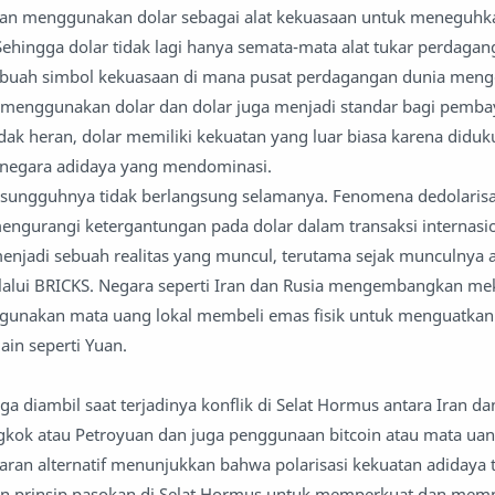
 akan menggunakan dolar sebagai alat kekuasaan untuk meneguhk
Sehingga dolar tidak lagi hanya semata-mata alat tukar perdagan
ebuah simbol kekuasaan di mana pusat perdagangan dunia men
a menggunakan dolar dan dolar juga menjadi standar bagi pemb
idak heran, dolar memiliki kekuatan yang luar biasa karena didu
h negara adidaya yang mendominasi.
esungguhnya tidak berlangsung selamanya. Fenomena dedolarisas
engurangi ketergantungan pada dolar dalam transaksi internasi
menjadi sebuah realitas yang muncul, terutama sejak munculnya a
lalui BRICKS. Negara seperti Iran dan Rusia mengembangkan m
ggunakan mata uang lokal membeli emas fisik untuk menguatka
ain seperti Yuan.
ga diambil saat terjadinya konflik di Selat Hormus antara Iran da
kok atau Petroyuan dan juga penggunaan bitcoin atau mata uan
ran alternatif menunjukkan bahwa polarisasi kekuatan adidaya te
 prinsip pasokan di Selat Hormus untuk memperkuat dan mem