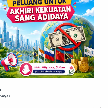
m
abaya)