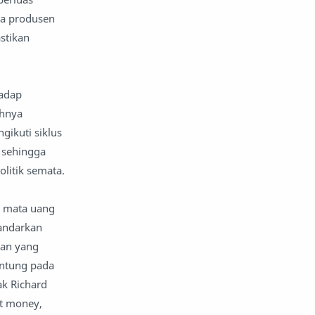
a produsen
nafsiyah
opini
stikan
Opini
Oponi
hadap
parenting
puisi
uhnya
reportase
reportase acara
gikuti siklus
 sehingga
sastra
sirah
litik semata.
surat pembaca
teens
h mata uang
sandarkan
tsaqofah
utama
han yang
gantung pada
ak Richard
at money,