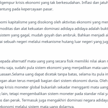
digempur krisis ekonomi yang tak berkesudahan. Inflasi dan jatuh
antung pada kepercayaan pasar.
nomi kapitalisme yang disokong oleh aktivitas ekonomi yang me
oditas dan alat kekuatan dominasi adidaya adidaya adalah buk
 sistem yang gagal, mudah goyah dan ambruk. Bahkan menjadi a
i sebuah negeri melalui mekanisme hutang luar negeri yang ju
epada alternatif mata uang yang secara fisik memiliki nilai aka
ntu saja, sudahi pula sistem ekonomi yang menjadikan mata uan
asaan.Selama uang dapat dicetak tanpa batas, selama itu pula inf
ngan akan terus menjadi bagian dari sistem ekonomi dunia. Oleh 
dap krisis moneter global bukanlah sekadar mengganti mata uan
g lain, tetapi mengembalikan sistem moneter pada standar nilai 
as dan perak. Termasuk juga mengakhiri dominasi negara adiday
ekonomi melalui sistem mata uang dolarnya.