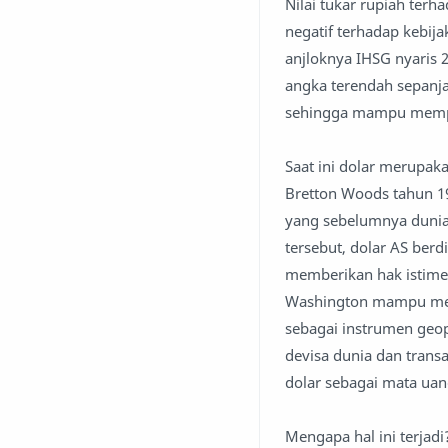
Nilai tukar rupiah ter
negatif terhadap kebi
anjloknya IHSG nyaris
angka terendah sepanj
sehingga mampu memp
Saat ini dolar merupak
Bretton Woods tahun 19
yang sebelumnya dunia 
tersebut, dolar AS ber
memberikan hak istimew
Washington mampu meng
sebagai instrumen geo
devisa dunia dan trans
dolar sebagai mata uan
Mengapa hal ini terjad