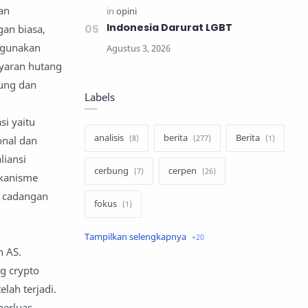
an
Indonesia Darurat LGBT
gan biasa,
ggunakan
ayaran hutang
kung dan
Labels
i yaitu
analisis
berita
Berita
onal dan
liansi
cerbung
cerpen
ekanisme
n cadangan
fokus
hukum
internasional
n AS.
g crypto
keluarga
kisah
lah terjadi.
komentar politik
liqo syawal
perluas