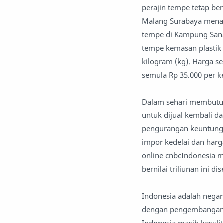
perajin tempe tetap ber
Malang Surabaya menam
tempe di Kampung Sana
tempe kemasan plastik 
kilogram (kg). Harga s
semula Rp 35.000 per k
Dalam sehari membutuh
untuk dijual kembali d
pengurangan keuntunga
impor kedelai dan harga 
online cnbcIndonesia m
bernilai triliunan ini 
Indonesia adalah negar
dengan pengembangan p
Indonesia masih kesul