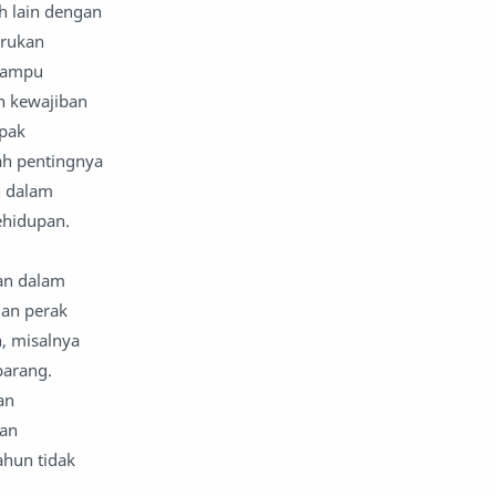
h lain dengan
urukan
mampu
n kewajiban
mpak
ah pentingnya
n dalam
ehidupan.
an dalam
dan perak
n, misalnya
barang.
an
kan
ahun tidak