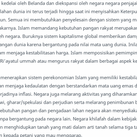
edelai oleh Belanda dan diekspansi oleh negara negara penjaja
lahan dunia ini terus terjadi hingga saat ini menyisahkan Keterp
pun. Semua ini membutuhkan penyelesain dengan sistem yang 
akarnya. Islam memandang kebutuhan pangan rakyat merupaka
leh negara. Buruknya sistem kapitalisme global memberikan da
pangan dunia karena bergantung pada nilai mata uang dunia. Inil
am menjaga kestabilitasan harga. Islam memposisikan pemimpi
 Ri’ayatul ummah atau mengurus rakyat dalam berbagai aspek k
h menerapkan sistem perekonomian Islam yang memiliki kestabil
dan menjaga kedaulatan dengan berstandarkan mata uang emas 
jadinya inflasi. Negara juga melarang aktivitas yang diharamka
i, gharar/spekulasi dan perjudian serta melarang penimbunan 
kebutuhan pangan dan pengadaan lahan negara akan menyediak
pa bergantung pada negara lain. Negara khilafah dalam kebija
n menghidupkan tanah yang mati dalam arti tanah selama tiga t
kan kepada petani yang mau menggarap.