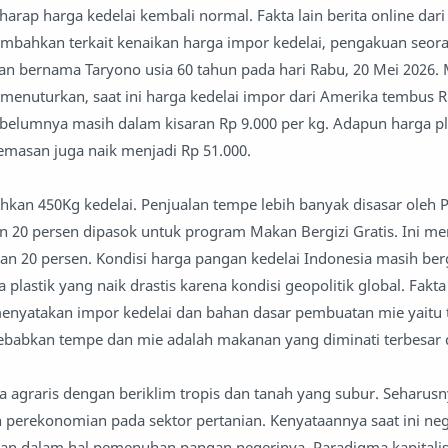
harap harga kedelai kembali normal. Fakta lain berita online da
bahkan terkait kenaikan harga impor kedelai, pengakuan seora
n bernama Taryono usia 60 tahun pada hari Rabu, 20 Mei 2026
menuturkan, saat ini harga kedelai impor dari Amerika tembus R
ebelumnya masih dalam kisaran Rp 9.000 per kg. Adapun harga pl
emasan juga naik menjadi Rp 51.000.
kan 450Kg kedelai. Penjualan tempe lebih banyak disasar oleh 
an 20 persen dipasok untuk program Makan Bergizi Gratis. Ini 
n 20 persen. Kondisi harga pangan kedelai Indonesia masih be
plastik yang naik drastis karena kondisi geopolitik global. Fakta 
enyatakan impor kedelai dan bahan dasar pembuatan mie yaitu 
disebabkan tempe dan mie adalah makanan yang diminati terbesar 
a agraris dengan beriklim tropis dan tanah yang subur. Seharus
erekonomian pada sektor pertanian. Kenyataannya saat ini ne
itan dalam hal pemenuhan pangan negerinya. Paradigma kapitali