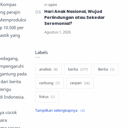
ri Kompas
Hari Anak Nasional, Wujud
ng perajin
Perlindungan atau Sekedar
. Memproduksi
Seremonial?
p 10.500 per
astik yang
Labels
Pedagang,
mempengaruhi
analisis
berita
Berita
rgantung pada
dari berita
cerbung
cerpen
terigu
di Indonesia.
fokus
hukum
internasional
nya cocok
gara
keluarga
kisah
sme secara