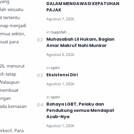
 yang
DALAM MENGAWASI KEPATUHAN
lah sesuatu
PAJAK
 tertentu
genap menjadi
semua sektor,
Muhasabah Lil Hukam, Bagian
buat para
Amar Makruf Nahi Munkar
026, menurut
ih tetap
Eksistensi Diri
 Walaupun
i membuat
angan
Bahaya LGBT, Pelaku dan
 pada kemasan
Pendukung semua Mendapat
Azab-Nya
rkecil. Para