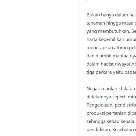
Bukan hanya dalam hal
tanaman hingga masa p
yang membutuhkan. Sem
harta kepemilikan umum
menerapkan aturan pela
dan diambil manfaatny
dalam hadist riwayat 
tiga perkara yaitu pada
Negara daulah khilafa
didalamnya seperti mi
Pengelolaan, pendistr
produksi pertanian dip
sehingga setiap kepal
pendidikan, Kesehatan