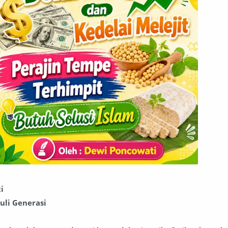
i
uli Generasi