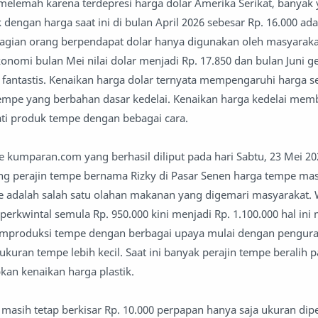
melemah karena terdepresi harga dolar Amerika Serikat, banyak
dengan harga saat ini di bulan April 2026 sebesar Rp. 16.000 ada
agian orang berpendapat dolar hanya digunakan oleh masyarakat
konomi bulan Mei nilai dolar menjadi Rp. 17.850 dan bulan Juni 
ng fantastis. Kenaikan harga dolar ternyata mempengaruhi harga 
empe yang berbahan dasar kedelai. Kenaikan harga kedelai mem
ti produk tempe dengan bebagai cara.
ne kumparan.com yang berhasil diliput pada hari Sabtu, 23 Mei 2
g perajin tempe bernama Rizky di Pasar Senen harga tempe mas
pe adalah salah satu olahan makanan yang digemari masyarakat.
perkwintal semula Rp. 950.000 kini menjadi Rp. 1.100.000 hal in
emproduksi tempe dengan berbagai upaya mulai dengan pengur
kuran tempe lebih kecil. Saat ini banyak perajin tempe beralih
kan kenaikan harga plastik.
masih tetap berkisar Rp. 10.000 perpapan hanya saja ukuran dipe