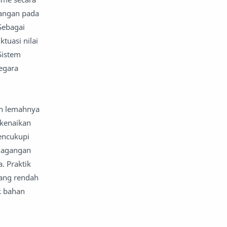
angan pada
komentar politik
liqo syawal
Sebagai
tuasi nilai
nafsiyah
opini
Sistem
Opini
Oponi
egara
parenting
puisi
an lemahnya
reportase
reportase acara
 kenaikan
encukupi
sastra
sirah
rdagangan
. Praktik
surat pembaca
teens
yang rendah
tsaqofah
utama
k bahan