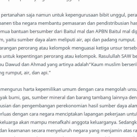
 pertanahan saja namun untuk kepengurusaan bibit unggul, per
anen tiba negara membantu pemasaran dan pendistribusian hasi
ua bantuan bersumber dari Baitul mal dan APBN Baitul mal dip
, yaitu sumber daya alam meliputi air, api dan padang rumput.
rangan perorang atau kelompok menguasai ketiga unsur tersebu
a untuk kepentingan perorang atau kelompok. Rasulullah SAW b
Abu Dawud dan Ahmad yang artinya adalah“Kaum muslim berseri
ng rumput, air, dan api.”
h mengurus harta kepemilikan umum dengan cara mengolah uns
nyak bumi, gas, sumber mineral dan barang tambang lainnya den
ibusian dan pengembangan perekonomian hasil sumber daya ala
erluas dengan cara negara menciptakan lapangan pekerjaan untu
a keluarga akan mampu menafkahi anggota keluarganya. Sedangk
 dan keamanan secara menyeluruh negara yang menjamin atas ra