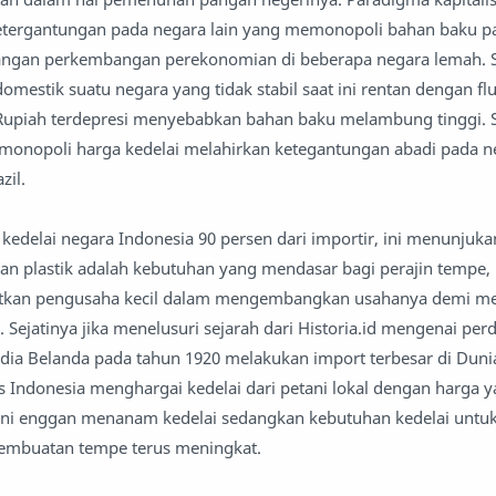
tergantungan pada negara lain yang memonopoli bahan baku p
njangan perkembangan perekonomian di beberapa negara lemah. 
estik suatu negara yang tidak stabil saat ini rentan dengan fluk
 Rupiah terdepresi menyebabkan bahan baku melambung tinggi. 
monopoli harga kedelai melahirkan ketegantungan abadi pada n
zil.
delai negara Indonesia 90 persen dari importir, ini menunjuk
dan plastik adalah kebutuhan yang mendasar bagi perajin tempe,
litkan pengusaha kecil dalam mengembangkan usahanya demi m
 Sejatinya jika menelusuri sejarah dari Historia.id mengenai pe
ndia Belanda pada tahun 1920 melakukan import terbesar di Dunia
s Indonesia menghargai kedelai dari petani lokal dengan harga 
ani enggan menanam kedelai sedangkan kebutuhan kedelai untu
embuatan tempe terus meningkat.