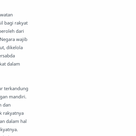
awatan
l bagi rakyat
eroleh dari
 Negara wajib
t, dikelola
ersabda
kat dalam
ur terkandung
gan mandiri.
m dan
k rakyatnya
an dalam hal
kyatnya.