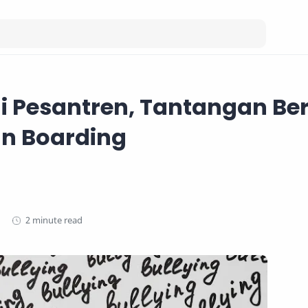
di Pesantren, Tantangan Be
an Boarding
2 minute read