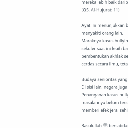
mereka lebih baik dari
(QS. Al-Hujurat: 11)
Ayat ini menunjukkan 
menyakiti orang lain.
Maraknya kasus bullyi
sekuler saat ini lebih 
pembentukan akhlak ser
cerdas secara ilmu, tet
Budaya senioritas yan
Di sisi lain, negara 
Penanganan kasus bullyi
masalahnya belum terse
memberi efek jera, seh
Rasulullah ﷺ bersabda