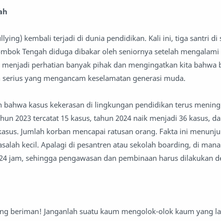
ah
ing) kembali terjadi di dunia pendidikan. Kali ini, tiga santri di
ombok Tengah diduga dibakar oleh seniornya setelah mengalami
 menjadi perhatian banyak pihak dan mengingatkan kita bahwa b
 serius yang mengancam keselamatan generasi muda.
 bahwa kasus kekerasan di lingkungan pendidikan terus meningk
hun 2023 tercatat 15 kasus, tahun 2024 naik menjadi 36 kasus, d
kasus. Jumlah korban mencapai ratusan orang. Fakta ini menun
lah kecil. Apalagi di pesantren atau sekolah boarding, di mana
24 jam, sehingga pengawasan dan pembinaan harus dilakukan d
ng beriman! Janganlah suatu kaum mengolok-olok kaum yang lain