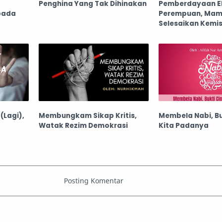
Penghina Yang Tak Dihinakan
Pemberdayaan E
pada
Perempuan, Ma
Selesaikan Kemi
(Lagi),
Membungkam Sikap Kritis,
Membela Nabi, Bu
Watak Rezim Demokrasi
Kita Padanya