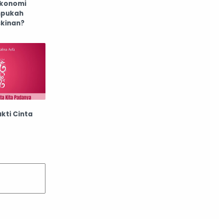
konomi
mpukah
skinan?
kti Cinta