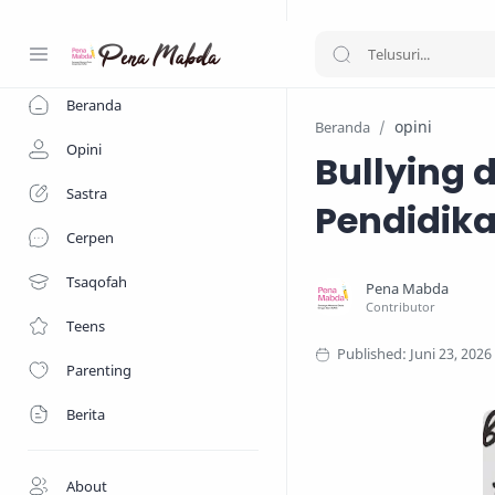
-->
Beranda
opini
Beranda
Opini
Bullying 
Sastra
Pendidik
Cerpen
Tsaqofah
Teens
Parenting
Berita
About