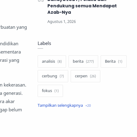
Pendukung semua Mendapat
Azab-Nya
rbuatan yang
Labels
ndidikan
 sementara
rasi yang
analisis
berita
Berita
cerbung
cerpen
n kekerasan.
fokus
 generasi.
ra akar
hukum
internasional
ggap belum
keluarga
kisah
komentar politik
liqo syawal