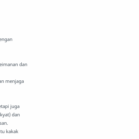
nafsiyah
opini
Opini
Oponi
dengan
parenting
puisi
reportase
reportase acara
keimanan dan
sastra
sirah
kan menjaga
surat pembaca
teens
tsaqofah
utama
tapi juga
kyat) dan
san.
itu kakak