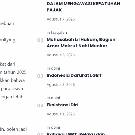
DALAM MENGAWASI KEPATUHAN
PAJAK
 sebuah
ullying
Muhasabah Lil Hukam, Bagian
Amar Makruf Nahi Munkar
at dari
an tahun 2025
Indonesia Darurat LGBT
jukkan bahwa
 para siswa
engan lebih
Eksistensi Diri
, boleh jadi
Bahaya LGBT, Pelaku dan