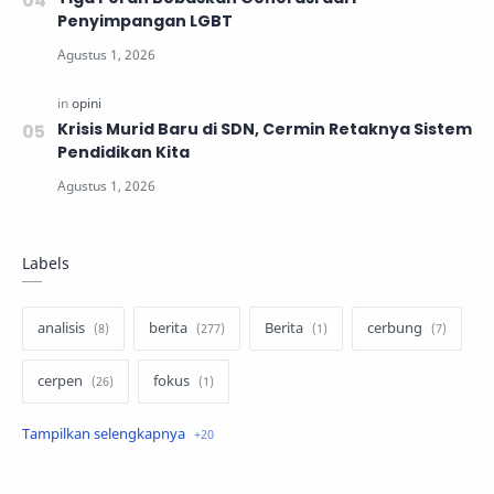
Penyimpangan LGBT
Krisis Murid Baru di SDN, Cermin Retaknya Sistem
Pendidikan Kita
Labels
analisis
berita
Berita
cerbung
cerpen
fokus
hukum
internasional
keluarga
kisah
komentar politik
liqo syawal