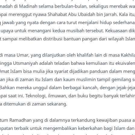
amadah di Madinah selama berbulan-bulan, sekaligus merebak wa
ai merenggut nyawa Shahabat Abu Ubaidah bin Jarrah. Kala itu,
jawab yang nyata dengan cara turut menjalani hidup sederhana,
upaya untuk menangani kedua musibah tersebut. Kekuasaan di
sampai melibatkan distribusi bantuan pangan dari wilayah Isla
i masa Umar, yang dilanjutkan oleh khalifah lain di masa Kakhil
ingga Utsmaniyah adalah teladan bahwa kemuliaan itu ekuivale
 Umat IsIam bisa mulia jika syariat dijadikan panduan dalam men
an jika di zaman itu Islam dan kaum muslimin tampil gemilang 
Bahkan mereka unggul dalam berbagai kancah, dengan jejak-jeja
pai saat ini. Teknologi, ilmuwan, dan buku begitu banyak terlahir
a ditemukan di zaman sekarang.
tum Ramadhan yang di dalamnya terkandung kewajiban puasa a
mpatan terbaik untuk mengembalikan keberkahan bagi Islam da