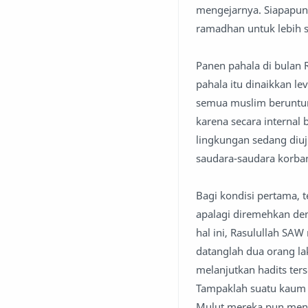
mengejarnya. Siapapu
ramadhan untuk lebih 
Panen pahala di bulan
pahala itu dinaikkan lev
semua muslim beruntun
karena secara internal 
lingkungan sedang diuj
saudara-saudara korban
Bagi kondisi pertama, 
apalagi diremehkan den
hal ini, Rasulullah SA
datanglah dua orang la
melanjutkan hadits te
Tampaklah suatu kaum 
Mulut mereka pun meng