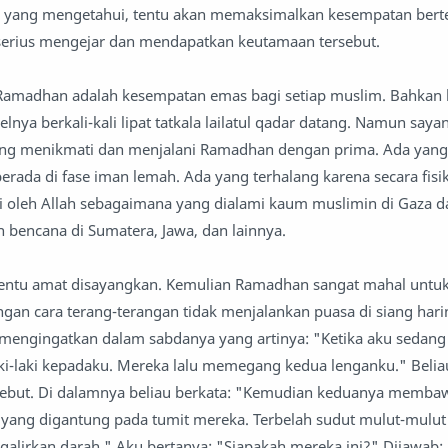
n yang mengetahui, tentu akan memaksimalkan kesempatan ber
serius mengejar dan mendapatkan keutamaan tersebut.
 Ramadhan adalah kesempatan emas bagi setiap muslim. Bahkan 
elnya berkali-kali lipat tatkala lailatul qadar datang. Namun saya
g menikmati dan menjalani Ramadhan dengan prima. Ada yang
berada di fase iman lemah. Ada yang terhalang karena secara fisi
i oleh Allah sebagaimana yang dialami kaum muslimin di Gaza d
 bencana di Sumatera, Jawa, dan lainnya.
tentu amat disayangkan. Kemulian Ramadhan sangat mahal untuk
gan cara terang-terangan tidak menjalankan puasa di siang harin
W mengingatkan dalam sabdanya yang artinya: "Ketika aku sedang 
ki-laki kepadaku. Mereka lalu memegang kedua lenganku." Beli
rsebut. Di dalamnya beliau berkata: "Kemudian keduanya memba
yang digantung pada tumit mereka. Terbelah sudut mulut-mulut
alirkan darah." Aku bertanya: "Siapakah mereka ini?" Dijawab: