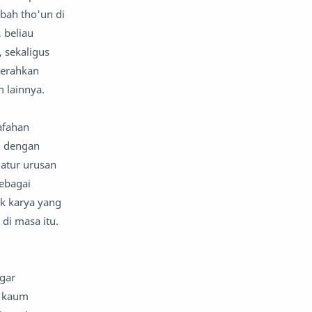
bah tho'un di
 beliau
 sekaligus
kerahkan
m lainnya.
afahan
n dengan
gatur urusan
sebagai
k karya yang
 di masa itu.
gar
n kaum