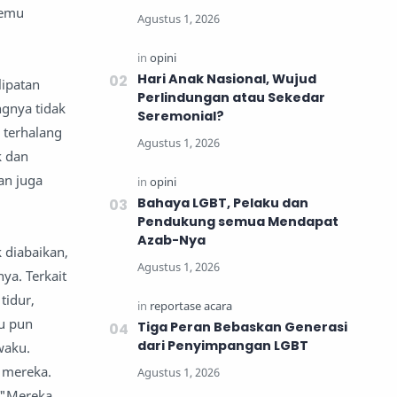
temu
Hari Anak Nasional, Wujud
lipatan
Perlindungan atau Sekedar
ngnya tidak
Seremonial?
 terhalang
k dan
an juga
Bahaya LGBT, Pelaku dan
Pendukung semua Mendapat
Azab-Nya
 diabaikan,
ya. Terkait
tidur,
au pun
Tiga Peran Bebaskan Generasi
dari Penyimpangan LGBT
waku.
 mereka.
 "Mereka