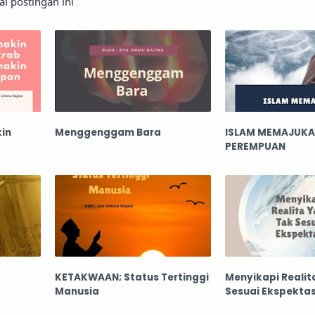
 postingan ini
in
Menggenggam Bara
ISLAM MEMAJUK
PEREMPUAN
KETAKWAAN; Status Tertinggi
Menyikapi Realit
Manusia
Sesuai Ekspektas