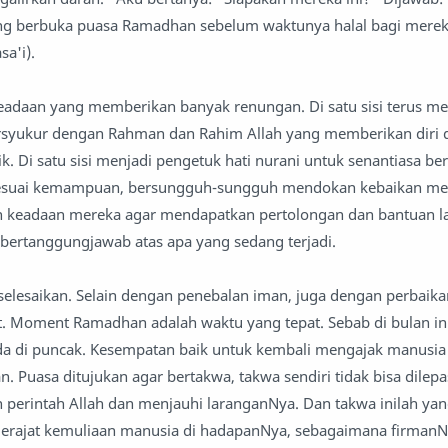
ng berbuka puasa Ramadhan sebelum waktunya halal bagi merek
sa'i).
eadaan yang memberikan banyak renungan. Di satu sisi terus m
bersyukur dengan Rahman dan Rahim Allah yang memberikan diri 
. Di satu sisi menjadi pengetuk hati nurani untuk senantiasa be
suai kemampuan, bersungguh-sungguh mendokan kebaikan me
n keadaan mereka agar mendapatkan pertolongan dan bantuan l
bertanggungjawab atas apa yang sedang terjadi.
diselesaikan. Selain dengan penebalan iman, juga dengan perbai
. Moment Ramadhan adalah waktu yang tepat. Sebab di bulan in
a di puncak. Kesempatan baik untuk kembali mengajak manusia
 Puasa ditujukan agar bertakwa, takwa sendiri tidak bisa dilepa
perintah Allah dan menjauhi laranganNya. Dan takwa inilah ya
erajat kemuliaan manusia di hadapanNya, sebagaimana firman