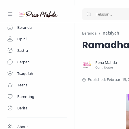
-->
Beranda
nafsiyah
Beranda
Opini
Ramadhan
Sastra
Cerpen
Tsaqofah
Teens
Parenting
Berita
About