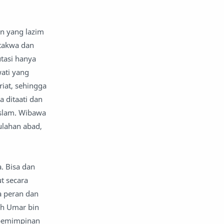
komentar politik
liqo syawal
n yang lazim
nafsiyah
opini
 takwa dan
Opini
Oponi
utasi hanya
wati yang
parenting
puisi
riat, sehingga
a ditaati dan
reportase
reportase acara
Islam. Wibawa
ulahan abad,
sastra
sirah
surat pembaca
teens
. Bisa dan
tsaqofah
utama
t secara
a peran dan
ah Umar bin
kepemimpinan