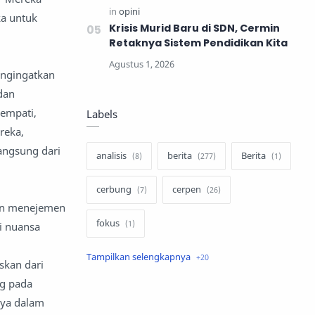
a untuk
Krisis Murid Baru di SDN, Cermin
Retaknya Sistem Pendidikan Kita
engingatkan
dan
rempati,
Labels
reka,
angsung dari
analisis
berita
Berita
cerbung
cerpen
kan menejemen
fokus
i nuansa
hukum
internasional
skan dari
ng pada
keluarga
kisah
Nya dalam