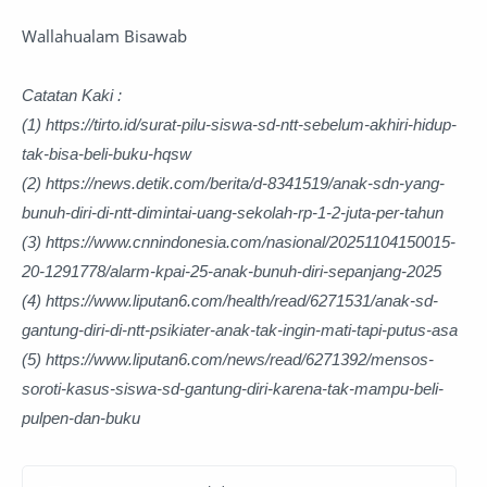
Wallahualam Bisawab
Catatan Kaki :
(1) https://tirto.id/surat-pilu-siswa-sd-ntt-sebelum-akhiri-hidup-
tak-bisa-beli-buku-hqsw
(2) https://news.detik.com/berita/d-8341519/anak-sdn-yang-
bunuh-diri-di-ntt-dimintai-uang-sekolah-rp-1-2-juta-per-tahun
(3) https://www.cnnindonesia.com/nasional/20251104150015-
20-1291778/alarm-kpai-25-anak-bunuh-diri-sepanjang-2025
(4) https://www.liputan6.com/health/read/6271531/anak-sd-
gantung-diri-di-ntt-psikiater-anak-tak-ingin-mati-tapi-putus-asa
(5) https://www.liputan6.com/news/read/6271392/mensos-
soroti-kasus-siswa-sd-gantung-diri-karena-tak-mampu-beli-
pulpen-dan-buku