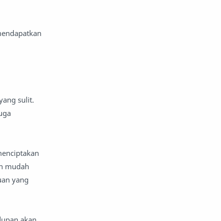
komentar politik
liqo syawal
nafsiyah
opini
 mendapatkan
Opini
Oponi
parenting
puisi
ang sulit.
reportase
reportase acara
uga
sastra
sirah
surat pembaca
teens
menciptakan
ih mudah
tsaqofah
utama
uan yang
dupan akan