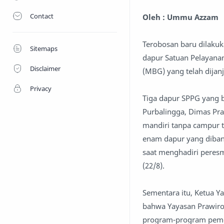
Contact
Oleh : Ummu Azzam
Terobosan baru dilakuk
Sitemaps
dapur Satuan Pelayana
Disclaimer
(MBG) yang telah dijan
Privacy
Tiga dapur SPPG yang b
Purbalingga, Dimas Pra
mandiri tanpa campur t
enam dapur yang diban
saat menghadiri peres
(22/8).
Sementara itu, Ketua Y
bahwa Yayasan Prawiro
program-program pemer