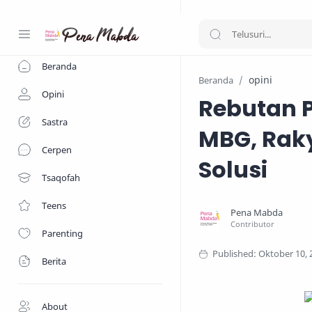
-->
Beranda
opini
Beranda
Opini
Rebutan 
Sastra
MBG, Raky
Cerpen
Solusi
Tsaqofah
Teens
Parenting
Berita
About