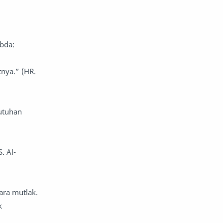
an rakyatnya. Rasulullah ﷺ bersabda:
nya.” (HR.
utuhan
. Al-
ara mutlak.
k