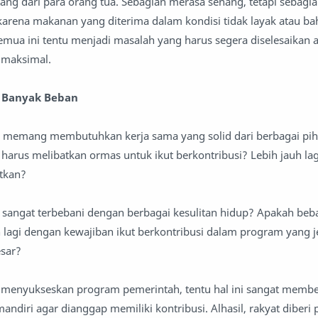
ang dari para orang tua. Sebagian merasa senang, tetapi sebagian
karena makanan yang diterima dalam kondisi tidak layak atau ba
mua ini tentu menjadi masalah yang harus segera diselesaikan
n maksimal.
u Banyak Beban
 memang membutuhkan kerja sama yang solid dari berbagai pi
harus melibatkan ormas untuk ikut berkontribusi? Lebih jauh lag
atkan?
sangat terbebani dengan berbagai kesulitan hidup? Apakah beb
lagi dengan kewajiban ikut berkontribusi dalam program yang j
sar?
kut menyukseskan program pemerintah, tentu hal ini sangat membe
andiri agar dianggap memiliki kontribusi. Alhasil, rakyat diberi 