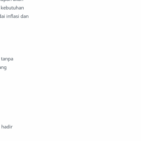
 kebutuhan
ai inflasi dan
 tanpa
ang
 hadir