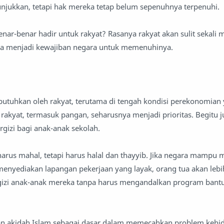
njukkan, tetapi hak mereka tetap belum sepenuhnya terpenuhi.
enar-benar hadir untuk rakyat? Rasanya rakyat akan sulit sekali
a menjadi kewajiban negara untuk memenuhinya.
butuhkan oleh rakyat, terutama di tengah kondisi perekonomian y
kyat, termasuk pangan, seharusnya menjadi prioritas. Begitu j
izi bagi anak-anak sekolah.
harus mahal, tetapi harus halal dan thayyib. Jika negara mampu 
menyediakan lapangan pekerjaan yang layak, orang tua akan leb
izi anak-anak mereka tanpa harus mengandalkan program bant
n akidah Islam sebagai dasar dalam memecahkan problem kehi