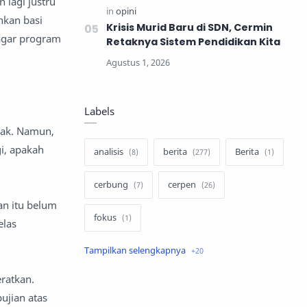
 lagi justru
hkan basi
Krisis Murid Baru di SDN, Cermin
 agar program
Retaknya Sistem Pendidikan Kita
Labels
hak. Namun,
i, apakah
analisis
berita
Berita
cerbung
cerpen
an itu belum
fokus
elas
hukum
internasional
ratkan.
keluarga
kisah
pujian atas