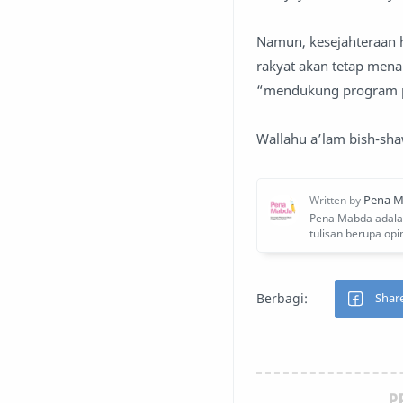
Namun, kesejahteraan h
rakyat akan tetap men
“mendukung program 
Wallahu a’lam bish-sh
P