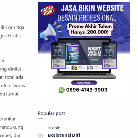
irikan tiga
zi Gratis
ti
ng dinilai
, total ada
 oleh Dimas
da Jumat
Popular post
nekankan
 mendukung
rebet, dan
Eksistensi Diri