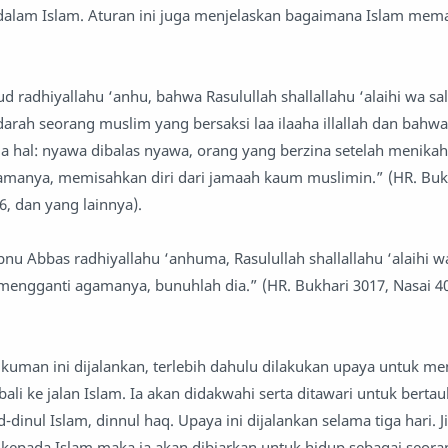
dalam Islam. Aturan ini juga menjelaskan bagaimana Islam me
d radhiyallahu ‘anhu, bahwa Rasulullah shallallahu ‘alaihi wa sa
darah seorang muslim yang bersaksi laa ilaaha illallah dan bahw
iga hal: nyawa dibalas nyawa, orang yang berzina setelah menika
manya, memisahkan diri dari jamaah kaum muslimin.” (HR. Bukh
6, dan yang lainnya).
Ibnu Abbas radhiyallahu ‘anhuma, Rasulullah shallallahu ‘alaihi w
mengganti agamanya, bunuhlah dia.” (HR. Bukhari 3017, Nasai 4
kuman ini dijalankan, terlebih dahulu dilakukan upaya untuk m
ali ke jalan Islam. Ia akan didakwahi serta ditawari untuk bertau
-dinul Islam, dinnul haq. Upaya ini dijalankan selama tiga hari. J
i kepada Islam maka ia akan dibiarkan untuk hidup sebagai seor