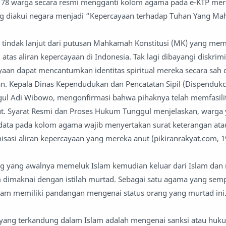
k 78 warga secara resmi mengganti kolom agama pada e-KTP mere
 diakui negara menjadi “Kepercayaan terhadap Tuhan Yang Mah
 tindak lanjut dari putusan Mahkamah Konstitusi (MK) yang mem
as aliran kepercayaan di Indonesia. Tak lagi dibayangi diskrimin
aan dapat mencantumkan identitas spiritual mereka secara sah
 Kepala Dinas Kependudukan dan Pencatatan Sipil (Dispendukca
gul Adi Wibowo, mengonfirmasi bahwa pihaknya telah memfasilit
ut. Syarat Resmi dan Proses Hukum Tunggul menjelaskan, warga 
ata pada kolom agama wajib menyertakan surat keterangan ata
isasi aliran kepercayaan yang mereka anut (pikiranrakyat.com, 
g yang awalnya memeluk Islam kemudian keluar dari Islam da
m dimaknai dengan istilah murtad. Sebagai satu agama yang sem
Islam memiliki pandangan mengenai status orang yang murtad ini
 yang terkandung dalam Islam adalah mengenai sanksi atau huk