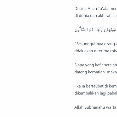
Di sini, Allah Ta’ala 
di dunia dan akhirat, s
 تَوْبَتُهُمْ وَأُولَئِكَ هُمُ الضَّالُّونَ
"Sesungguhnya orang-or
tidak akan diterima tob
Siapa yang kafir setel
datang kematian, maka 
Jika ia bertaubat di k
dikembalikan lagi paha
Allah Subhanahu wa Ta'