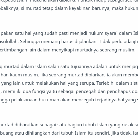
ebaliknya, si murtad tetap dalam keyakinan barunya, maka hukum
pakan satu hal yang sudah pasti menjadi hukum syara' dalam Is
sulullah. Sehingga memang harus dijalankan. Tidak perlu ada ijti
 pertimbangan lain dalam menyikapi murtadnya seorang muslim.
 murtad dalam Islam salah satu tujuannya adalah untuk menjaga
ruhan kaum musim. Jika seorang murtad dibiarkan, ia akan memb
ang lain untuk melakukan hal yang serupa. Terlebih, dalam sis
am, memiliki dua fungsi yaitu sebagai pencegah dan penghapus do
ingga pelaksanaan hukuman akan mencegah terjadinya hal yang 
rtad diibaratkan sebagai satu bagian tubuh Islam yang rusak 
ng atau dihilangkan dari tubuh Islam itu sendiri. Jika tidak, l