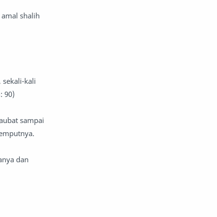
 amal shalih
sekali-kali
: 90)
taubat sampai
jemputnya.
sanya dan