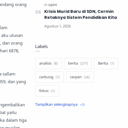
mandang orang
Krisis Murid Baru di SDN, Cermin
Retaknya Sistem Pendidikan Kita
llam
a aku utusan
h, dan orang
Labels
ari 6878,
analisis
berita
Berita
a sallam
cerbung
cerpen
059, dan yang
fokus
engembalikan
hukum
internasional
bat yaitu
keluarga
kisah
ika dalam tiga
ang muslim