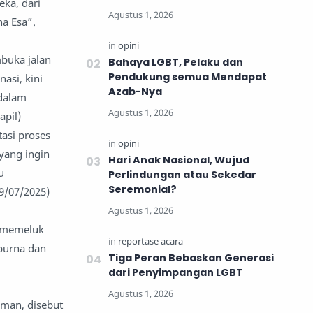
ka, dari
a Esa”.
buka jalan
Bahaya LGBT, Pelaku dan
Pendukung semua Mendapat
asi, kini
Azab-Nya
 dalam
pil)
asi proses
yang ingin
Hari Anak Nasional, Wujud
u
Perlindungan atau Sekedar
Seremonial?
19/07/2025)
n memeluk
purna dan
Tiga Peran Bebaskan Generasi
.
dari Penyimpangan LGBT
uman, disebut