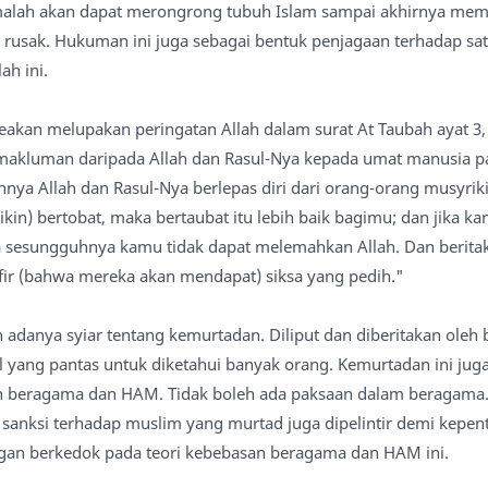
 malah akan dapat merongrong tubuh Islam sampai akhirnya mem
 rusak. Hukuman ini juga sebagai bentuk penjagaan terhadap sa
ah ini.
eakan melupakan peringatan Allah dalam surat At Taubah ayat 3, 
rmakluman daripada Allah dan Rasul-Nya kepada umat manusia pa
ya Allah dan Rasul-Nya berlepas diri dari orang-orang musyrik
kin) bertobat, maka bertaubat itu lebih baik bagimu; dan jika ka
 sesungguhnya kamu tidak dapat melemahkan Allah. Dan berita
fir (bahwa mereka akan mendapat) siksa yang pedih."
h adanya syiar tentang kemurtadan. Diliput dan diberitakan oleh
l yang pantas untuk diketahui banyak orang. Kemurtadan ini juga
n beragama dan HAM. Tidak boleh ada paksaan dalam beragama.
 sanksi terhadap muslim yang murtad juga dipelintir demi kepen
ngan berkedok pada teori kebebasan beragama dan HAM ini.