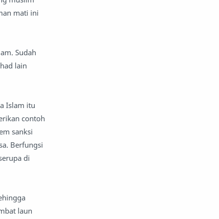
komentar politik
liqo syawal
an mati ini
nafsiyah
opini
lam. Sudah
Opini
Oponi
had lain
parenting
puisi
reportase
reportase acara
 Islam itu
erikan contoh
sastra
sirah
tem sanksi
sa. Berfungsi
surat pembaca
teens
serupa di
tsaqofah
utama
sehingga
ambat laun