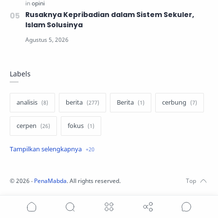
Rusaknya Kepribadian dalam Sistem Sekuler,
Islam Solusinya
Labels
analisis
berita
Berita
cerbung
cerpen
fokus
hukum
internasional
keluarga
kisah
komentar politik
liqo syawal
©
2026
‧
PenaMabda
. All rights reserved.
nafsiyah
opini
Opini