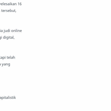
yelesaikan 16
reportase
reportase acara
 tersebut,
sastra
sirah
 judi online
surat pembaca
teens
 digital,
tsaqofah
utama
api telah
a yang
pitalistik