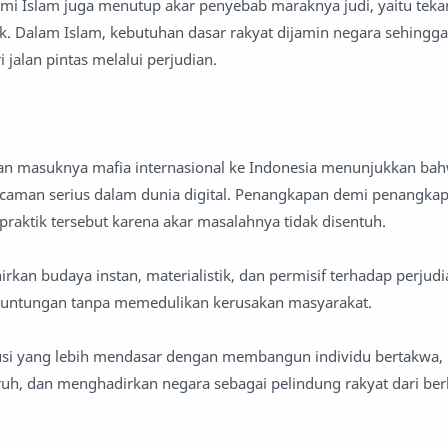
nomi Islam juga menutup akar penyebab maraknya judi, yaitu te
ik. Dalam Islam, kebutuhan dasar rakyat dijamin negara sehingg
 jalan pintas melalui perjudian.
an masuknya mafia internasional ke Indonesia menunjukkan bahw
aman serius dalam dunia digital. Penangkapan demi penangka
aktik tersebut karena akar masalahnya tidak disentuh.
irkan budaya instan, materialistik, dan permisif terhadap perjudi
untungan tanpa memedulikan kerusakan masyarakat.
si yang lebih mendasar dengan membangun individu bertakwa
ruh, dan menghadirkan negara sebagai pelindung rakyat dari be