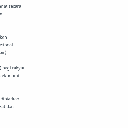
riat secara
an
akan
sional
ir).
 bagi rakyat.
n ekonomi
 dibiarkan
kat dan