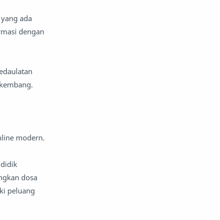
n yang ada
rmasi dengan
kedaulatan
rkembang.
nline modern.
didik
ngkan dosa
ki peluang