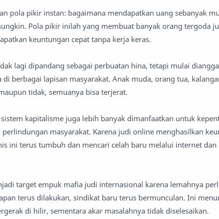
n pola pikir instan: bagaimana mendapatkan uang sebanyak m
ungkin. Pola pikir inilah yang membuat banyak orang tergoda jud
patkan keuntungan cepat tanpa kerja keras.
tidak lagi dipandang sebagai perbuatan hina, tetapi mulai diangga
di berbagai lapisan masyarakat. Anak muda, orang tua, kalanga
maupun tidak, semuanya bisa terjerat.
m sistem kapitalisme juga lebih banyak dimanfaatkan untuk kepent
 perlindungan masyarakat. Karena judi online menghasilkan ke
is ini terus tumbuh dan mencari celah baru melalui internet dan 
jadi target empuk mafia judi internasional karena lemahnya per
pan terus dilakukan, sindikat baru terus bermunculan. Ini men
gerak di hilir, sementara akar masalahnya tidak diselesaikan.