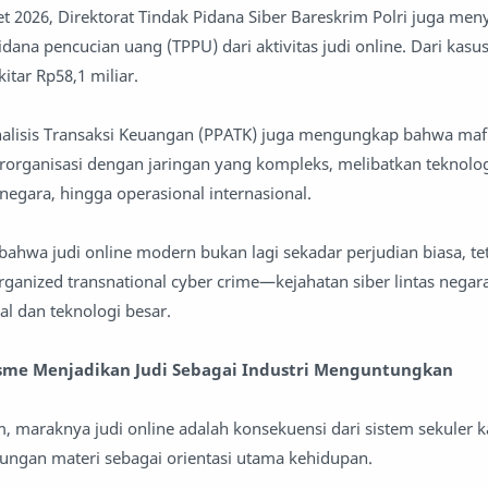
 2026, Direktorat Tindak Pidana Siber Bareskrim Polri juga men
idana pencucian uang (TPPU) dari aktivitas judi online. Dari kasus
itar Rp58,1 miliar.
alisis Transaksi Keuangan (PPATK) juga mengungkap bahwa mafia
rorganisasi dengan jaringan yang kompleks, melibatkan teknologi
negara, hingga operasional internasional.
ahwa judi online modern bukan lagi sekadar perjudian biasa, tet
anized transnational cyber crime—kejahatan siber lintas negar
l dan teknologi besar.
lisme Menjadikan Judi Sebagai Industri Menguntungkan
 maraknya judi online adalah konsekuensi dari sistem sekuler ka
ungan materi sebagai orientasi utama kehidupan.