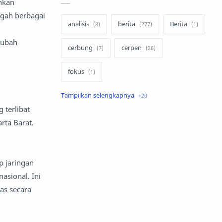
hkan
ngah berbagai
analisis
berita
Berita
rubah
cerbung
cerpen
fokus
hukum
internasional
 terlibat
keluarga
kisah
rta Barat.
komentar politik
liqo syawal
p jaringan
nafsiyah
opini
asional. Ini
as secara
Opini
Oponi
parenting
puisi