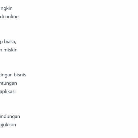
ungkin
i online.
p biasa,
n miskin
ingan bisnis
untungan
aplikasi
lindungan
unjukkan