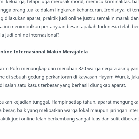
 keluarga, tetapi juga merusak moral, memicu kriminalitas, ba
gga orang tua ke dalam lingkaran kehancuran. Ironisnya, di te
 dilakukan aparat, praktik judi online justru semakin marak dan
a ini menimbulkan pertanyaan besar: apakah Indonesia telah be
a judi online internasional?
Online Internasional Makin Merajalela
krim Polri menangkap dan menahan 320 warga negara asing yang
line di sebuah gedung perkantoran di kawasan Hayam Wuruk, Jaka
i salah satu kasus terbesar yang berhasil diungkap aparat.
ukan kejadian tunggal. Hampir setiap tahun, aparat mengungka
a besar, baik yang melibatkan warga lokal maupun jaringan intern
tik judi online telah berkembang sangat luas dan sulit diberant