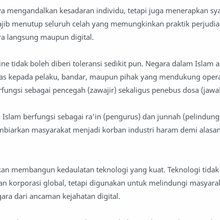
ya mengandalkan kesadaran individu, tetapi juga menerapkan sya
jib menutup seluruh celah yang memungkinkan praktik perjudi
a langsung maupun digital.
line tidak boleh diberi toleransi sedikit pun. Negara dalam Islam 
as kepada pelaku, bandar, maupun pihak yang mendukung opera
erfungsi sebagai pencegah (zawajir) sekaligus penebus dosa (jawab
Islam berfungsi sebagai ra’in (pengurus) dan junnah (pelindung)
mbiarkan masyarakat menjadi korban industri haram demi alasa
kan membangun kedaulatan teknologi yang kuat. Teknologi tidak
n korporasi global, tetapi digunakan untuk melindungi masyara
ra dari ancaman kejahatan digital.