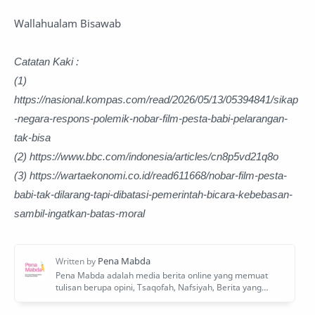
Wallahualam Bisawab
Catatan Kaki :
(1)
https://nasional.kompas.com/read/2026/05/13/05394841/sikap
-negara-respons-polemik-nobar-film-pesta-babi-pelarangan-
tak-bisa
(2) https://www.bbc.com/indonesia/articles/cn8p5vd21q8o
(3) https://wartaekonomi.co.id/read611668/nobar-film-pesta-
babi-tak-dilarang-tapi-dibatasi-pemerintah-bicara-kebebasan-
sambil-ingatkan-batas-moral