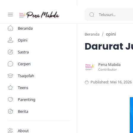
-->
Beranda
opini
Beranda
Opini
Darurat J
Sastra
Cerpen
Tsaqofah
Teens
Parenting
Berita
About