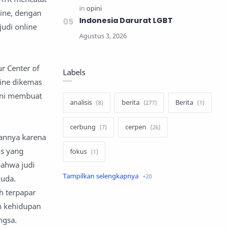
line, dengan
Indonesia Darurat LGBT
judi online
r Center of
Labels
line dikemas
 ini membuat
analisis
berita
Berita
cerbung
cerpen
nannya karena
us yang
fokus
bahwa judi
hukum
internasional
muda.
ah terpapar
keluarga
kisah
n kehidupan
ngsa.
komentar politik
liqo syawal