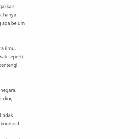
egaskan
ak hanya
g ada belum
a ilmu,
sak seperti
bentengi
 negara.
 dini,
 tidak
 kondusif