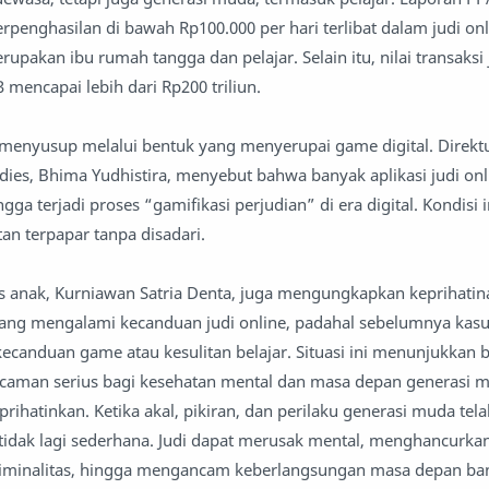
berpenghasilan di bawah Rp100.000 per hari terlibat dalam judi on
rupakan ibu rumah tangga dan pelajar. Selain itu, nilai transaksi 
mencapai lebih dari Rp200 triliun.
n menyusup melalui bentuk yang menyerupai game digital. Direktu
ies, Bhima Yudhistira, menyebut bahwa banyak aplikasi judi on
a terjadi proses “gamifikasi perjudian” di era digital. Kondisi
an terpapar tanpa disadari.
is anak, Kurniawan Satria Denta, juga mengungkapkan keprihati
ang mengalami kecanduan judi online, padahal sebelumnya kas
canduan game atau kesulitan belajar. Situasi ini menunjukkan 
ncaman serius bagi kesehatan mental dan masa depan generasi 
rihatinkan. Ketika akal, pikiran, dan perilaku generasi muda tel
tidak lagi sederhana. Judi dapat merusak mental, menghancurka
riminalitas, hingga mengancam keberlangsungan masa depan ba