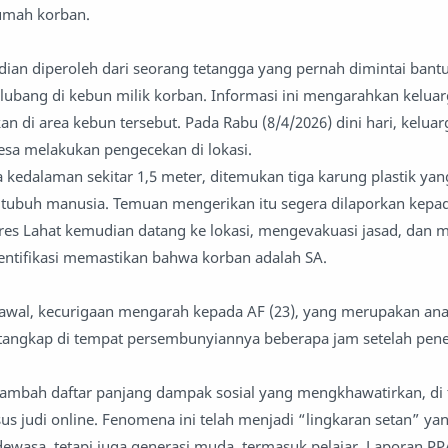
rumah korban.
ian diperoleh dari seorang tetangga yang pernah dimintai bant
lubang di kebun milik korban. Informasi ini mengarahkan kelua
an di area kebun tersebut. Pada Rabu (8/4/2026) dini hari, kelua
esa melakukan pengecekan di lokasi.
a kedalaman sekitar 1,5 meter, ditemukan tiga karung plastik yan
 tubuh manusia. Temuan mengerikan itu segera dilaporkan kepa
olres Lahat kemudian datang ke lokasi, mengevakuasi jasad, dan 
identifikasi memastikan bahwa korban adalah SA.
n awal, kecurigaan mengarah kepada AF (23), yang merupakan a
itangkap di tempat persembunyiannya beberapa jam setelah pen
enambah daftar panjang dampak sosial yang mengkhawatirkan, di
s judi online. Fenomena ini telah menjadi “lingkaran setan” yan
ewasa, tetapi juga generasi muda, termasuk pelajar. Laporan P