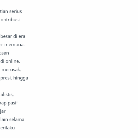
ian serius
nafsiyah
opini
kontribusi
Opini
Oponi
besar di era
parenting
puisi
ter membuat
asan
reportase
reportase acara
di online.
g merusak.
sastra
sirah
epresi, hingga
surat pembaca
teens
listis,
tsaqofah
utama
kap pasif
jar
 lain selama
erilaku