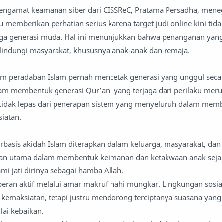
 Pengamat keamanan siber dari CISSReC, Pratama Persadha, men
 memberikan perhatian serius karena target judi online kini tid
juga generasi muda. Hal ini menunjukkan bahwa penanganan yan
lindungi masyarakat, khususnya anak-anak dan remaja.
em peradaban Islam pernah mencetak generasi yang unggul secar
slam membentuk generasi Qur’ani yang terjaga dari perilaku meru
i tidak lepas dari penerapan sistem yang menyeluruh dalam mem
iatan.
rbasis akidah Islam diterapkan dalam keluarga, masyarakat, dan
ran utama dalam membentuk keimanan dan ketakwaan anak sejak
 jati dirinya sebagai hamba Allah.
eran aktif melalui amar makruf nahi mungkar. Lingkungan sosial
p kemaksiatan, tetapi justru mendorong terciptanya suasana yang
lai kebaikan.