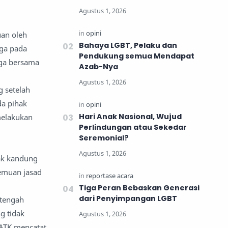
uan oleh
Bahaya LGBT, Pelaku dan
rga pada
Pendukung semua Mendapat
rga bersama
Azab-Nya
g setelah
da pihak
Hari Anak Nasional, Wujud
melakukan
Perlindungan atau Sekedar
Seremonial?
nak kandung
emuan jasad
Tiga Peran Bebaskan Generasi
dari Penyimpangan LGBT
 tengah
g tidak
PATK mencatat