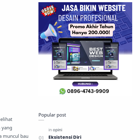
Popular post
elihat
a yang
ka muncul bau
Eksistensi Diri