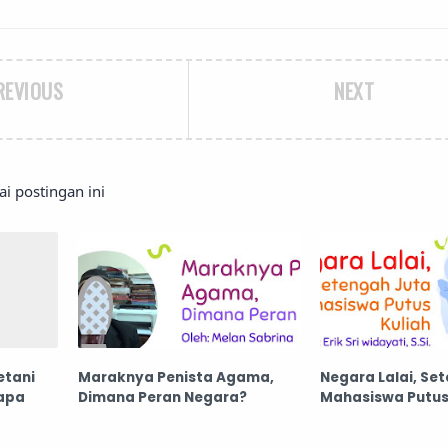
REVIOUS
NEXT
 postingan ini
etani
Maraknya Penista Agama,
Negara Lalai, Se
apa
Dimana Peran Negara?
Mahasiswa Putus