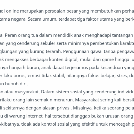
judi online merupakan persoalan besar yang membutuhkan perhat
rutama negara. Secara umum, terdapat tiga faktor utama yang ber
ga. Peran orang tua dalam mendidik anak menghadapi tantangan 
dikan yang cenderung sekuler serta minimnya pembentukan karak
gkungan yang kurang terarah. Penggunaan gawai tanpa pengaw
k mengakses berbagai konten digital, mulai dari game hingga ju
alnya hanya hiburan, anak dapat terjerumus pada kecanduan yan
laku boros, emosi tidak stabil, hilangnya fokus belajar, stres, d
an bunuh diri.
n atau masyarakat. Dalam sistem sosial yang cenderung individua
rilaku orang lain semakin menurun. Masyarakat sering kali bersi
 sekitarnya dengan alasan privasi. Misalnya, ketika seorang pela
tu di warung internet, hal tersebut dianggap bukan urusan orang
ibatnya, tidak ada kontrol sosial yang efektif untuk mencegah p