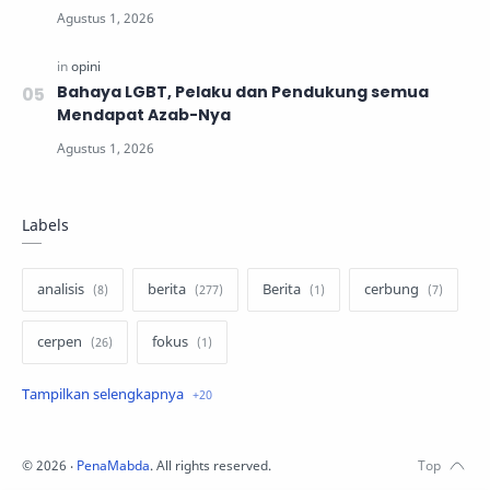
Bahaya LGBT, Pelaku dan Pendukung semua
Mendapat Azab-Nya
Labels
analisis
berita
Berita
cerbung
cerpen
fokus
hukum
internasional
keluarga
kisah
komentar politik
liqo syawal
©
2026
‧
PenaMabda
. All rights reserved.