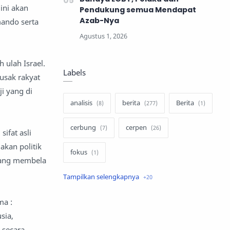
ini akan
Pendukung semua Mendapat
Azab-Nya
ando serta
 ulah Israel.
Labels
rusak rakyat
i yang di
analisis
berita
Berita
cerbung
cerpen
ifat asli
akan politik
fokus
erang membela
hukum
internasional
ma :
keluarga
kisah
sia,
komentar politik
liqo syawal
 secara