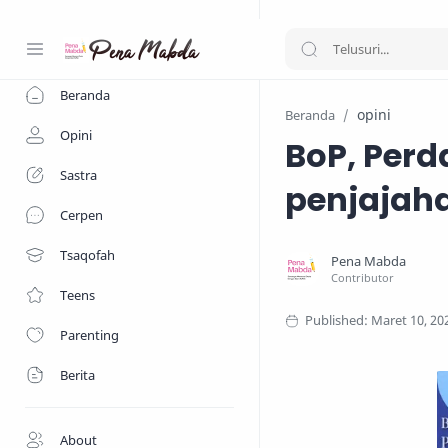
-->
Beranda
opini
Beranda
Opini
BoP, Perd
Sastra
penjajah
Cerpen
Tsaqofah
Teens
Parenting
Berita
About