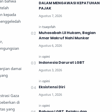
kan bahwa
DALAM MENGAWASI KEPATUHAN
telah
PAJAK
an kepada
 menggeledah
Muhasabah Lil Hukam, Bagian
Amar Makruf Nahi Munkar
r,
pengungsian
Indonesia Darurat LGBT
janjian damai
 yang
Eksistensi Diri
strasi Gaza
beberkan di
itas yang
Bahaya LGBT, Pelaku dan