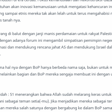
uhan akan inovasi kemanusiaan untuk mengatasi kehancuran inf
g sampai etnis mereka tak akan lelah untuk terus mengahabisi 
s tanah nya.
ng di balut dengan janji manis perdamaian untuk rakyat Palesti
ngan adanya forum ini mengambil simpatisan pemimpin negeri
masi dan mendukung rencana jahat AS dan mendukung Israel da
za.
 hal nya dengan BoP hanya berbeda nama saja, bukan untuk m
 melainkan bagian dan BoP mereka sengaja membuat ini dengan 
dah : 51 menerangkan bahwa Allah sudah melarang keras untuk
ni sebagai teman setia(-mu). Jika menjadikan mereka sebagai t
usan mereka salah satunya dengan bergabung ke dalam BoP sama