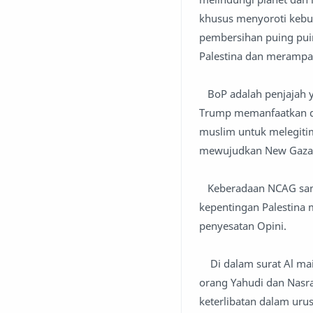
khusus menyoroti kebut
pembersihan puing puin
Palestina dan merampa
BoP adalah penjajah ya
Trump memanfaatkan de
muslim untuk melegiti
mewujudkan New Ga
Keberadaan NCAG sama
kepentingan Palestina
penyesatan Opini.
Di dalam surat Al mai
orang Yahudi dan Nasra
keterlibatan dalam ur