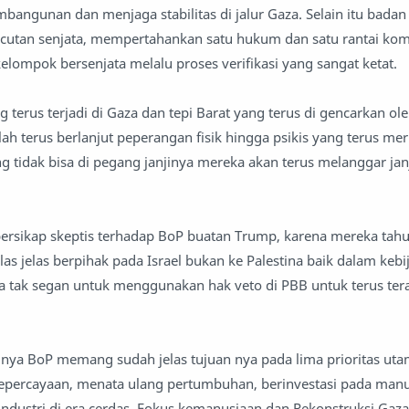
angunan dan menjaga stabilitas di jalur Gaza. Selain itu badan 
cutan senjata, mempertahankan satu hukum dan satu rantai kom
ompok bersenjata melalu proses verifikasi yang sangat ketat.
 terus terjadi di Gaza dan tepi Barat yang terus di gencarkan oleh
alah terus berlanjut peperangan fisik hingga psikis yang terus me
g tidak bisa di pegang janjinya mereka akan terus melanggar janj
ersikap skeptis terhadap BoP buatan Trump, karena mereka tahu s
las jelas berpihak pada Israel bukan ke Palestina baik dalam kebij
ga tak segan untuk menggunakan hak veto di PBB untuk terus t
nya BoP memang sudah jelas tujuan nya pada lima prioritas uta
ercayaan, menata ulang pertumbuhan, berinvestasi pada manu
industri di era cerdas. Fokus kemanusiaan dan Rekonstruksi Gaza