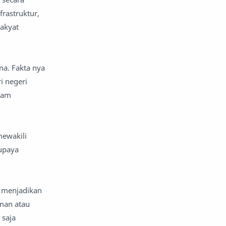
rastruktur,
nafsiyah
opini
rakyat
Opini
Oponi
na. Fakta nya
parenting
puisi
 negeri
reportase
reportase acara
lam
sastra
sirah
ewakili
surat pembaca
teens
upaya
tsaqofah
utama
 menjadikan
eman atau
 saja