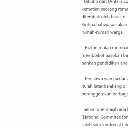
Dikutip dari (Antara.
kematian seorang remaj
ditembak oleh Israel d
Xinhua bahwa pasukan 
rumah-rumah warga.
Bukan malah membaik k
memboikot pasokan ban
bahkan pendidikan anak
Peristiwa yang sedang t
itulah latar belakang 
beranggotakan berbaga
Selain BoP masih ada b
(National Commitee for
salah satu konfrensi ti