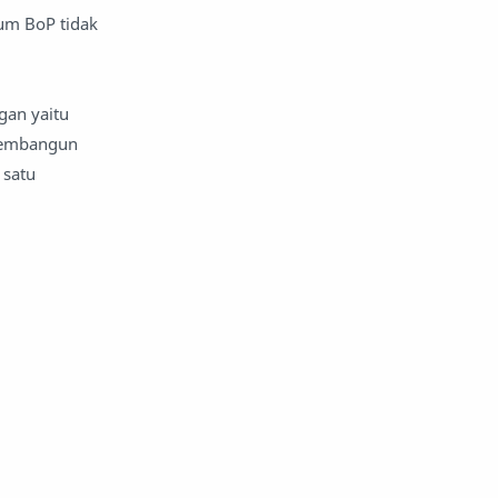
um BoP tidak
gan yaitu
 Membangun
 satu