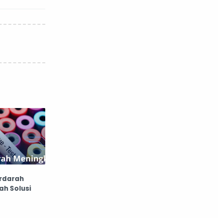
rdarah
h Solusi