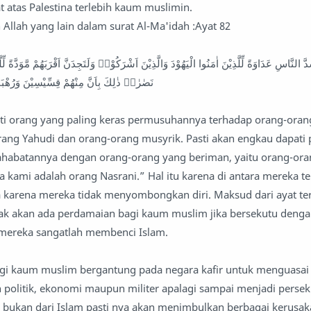
atas Palestina terlebih kaum muslimin.
n Allah yang lain dalam surat Al-Ma'idah :Ayat 82
نَصٰرٰىۗ ذٰلِكَ بِاَنَّ مِنْهُمْ قِسِّيْسِيْنَ وَرُهْبَانًا وّ
ati orang yang paling keras permusuhannya terhadap orang-oran
rang Yahudi dan orang-orang musyrik. Pasti akan engkau dapati 
sahabatannya dengan orang-orang yang beriman, yaitu orang-or
 kami adalah orang Nasrani.” Hal itu karena di antara mereka te
a karena mereka tidak menyombongkan diri. Maksud dari ayat te
k akan ada perdamaian bagi kaum muslim jika bersekutu deng
 mereka sangatlah membenci Islam.
 kaum muslim bergantung pada negara kafir untuk menguasai
 politik, ekonomi maupun militer apalagi sampai menjadi perse
n bukan dari Islam pasti nya akan menimbulkan berbagai kerusa