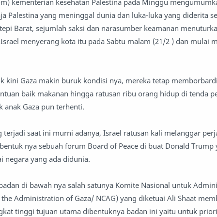
com) kementerian kesehatan Palestina pada Minggu mengumum
a Palestina yang meninggal dunia dan luka-luka yang diderita se
i tepi Barat, sejumlah saksi dan narasumber keamanan menuturk
Israel menyerang kota itu pada Sabtu malam (21/2 ) dan mulai
ini Gaza makin buruk kondisi nya, mereka tetap memborbardi
tuan baik makanan hingga ratusan ribu orang hidup di tenda 
 anak Gaza pun terhenti.
erjadi saat ini murni adanya, Israel ratusan kali melanggar per
di bentuk nya sebuah forum Board of Peace di buat Donald Trump
i negara yang ada didunia.
adan di bawah nya salah satunya Komite Nasional untuk Admini
 the Administration of Gaza/ NCAG) yang diketuai Ali Shaat mem
ngkat tinggi tujuan utama dibentuknya badan ini yaitu untuk prior