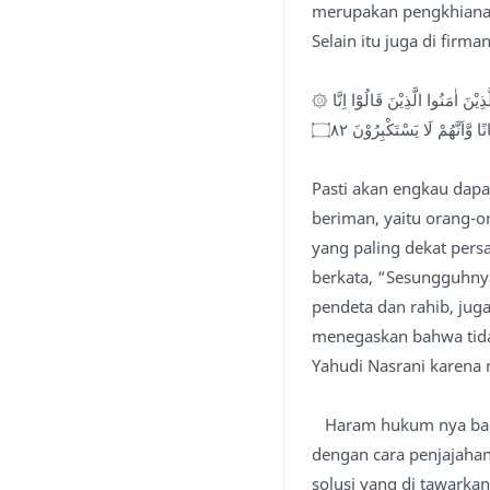
merupakan pengkhianat 
Selain itu juga di firma
۞ لَتَجِدَنَّ اَشَدَّ النَّاسِ عَدَاوَةً لِّلَّذِيْنَ اٰمَنُوا الْيَهُوْدَ وَالَّذِيْنَ اَشْرَكُوْاۚ وَلَتَجِدَنَّ اَقْرَبَهُمْ مَّوَدَّةً لِّلَّذِيْنَ اٰمَنُوا الَّذِيْنَ قَالُوْٓا اِنَّا
َاَنَّهُمْ لَا يَسْتَكْبِرُوْنَ ۝٨٢
Pasti akan engkau dap
beriman, yaitu orang-o
yang paling dekat per
berkata, “Sesungguhnya
pendeta dan rahib, jug
menegaskan bahwa tida
Yahudi Nasrani karena
Haram hukum nya bagi
dengan cara penjajahan
solusi yang di tawarka