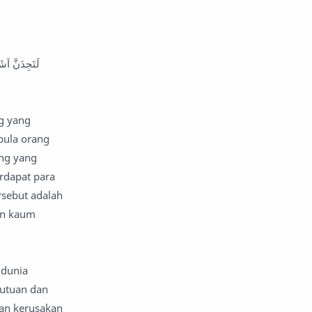
g yang
pula orang
ang yang
rdapat para
rsebut adalah
an kaum
 dunia
kutuan dan
kan kerusakan