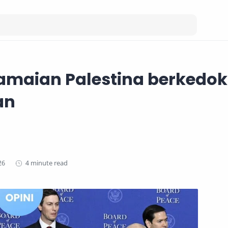
amaian Palestina berkedo
an
4 minute read