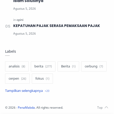
Islam Solusinya
KEPATUHAN PAJAK SERASA PEMAKSAAN PAJAK
Labels
analisis
berita
Berita
cerbung
cerpen
fokus
hukum
internasional
keluarga
kisah
komentar politik
liqo syawal
©
2026
‧
PenaMabda
. All rights reserved.