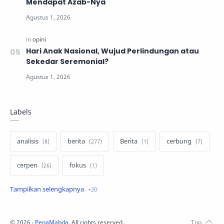
Mendapat Azab-Nya
Hari Anak Nasional, Wujud Perlindungan atau
Sekedar Seremonial?
Labels
analisis
berita
Berita
cerbung
cerpen
fokus
hukum
internasional
keluarga
kisah
komentar politik
liqo syawal
©
2026
‧
PenaMabda
. All rights reserved.