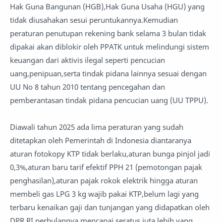
Hak Guna Bangunan (HGB),Hak Guna Usaha (HGU) yang
tidak diusahakan sesui peruntukannya.Kemudian
peraturan penutupan rekening bank selama 3 bulan tidak
dipakai akan diblokir oleh PPATK untuk melindungi sistem
keuangan dari aktivis ilegal seperti pencucian
uang,penipuan,serta tindak pidana lainnya sesuai dengan
UU No 8 tahun 2010 tentang pencegahan dan
pemberantasan tindak pidana pencucian uang (UU TPPU).
Diawali tahun 2025 ada lima peraturan yang sudah
ditetapkan oleh Pemerintah di Indonesia diantaranya
aturan fotokopy KTP tidak berlaku,aturan bunga pinjol jadi
0,3%,aturan baru tarif efektif PPH 21 (pemotongan pajak
penghasilan),aturan pajak rokok elektrik hingga aturan
membeli gas LPG 3 kg wajib pakai KTP,belum lagi yang
terbaru kenaikan gaji dan tunjangan yang didapatkan oleh
DPR RI perbulannya mencapai seratus juta lebih yang