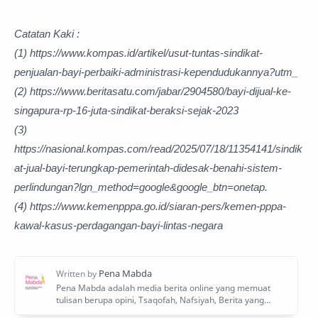
Catatan Kaki :
(1) https://www.kompas.id/artikel/usut-tuntas-sindikat-
penjualan-bayi-perbaiki-administrasi-kependudukannya?utm_
(2) https://www.beritasatu.com/jabar/2904580/bayi-dijual-ke-
singapura-rp-16-juta-sindikat-beraksi-sejak-2023
(3)
https://nasional.kompas.com/read/2025/07/18/11354141/sindik
at-jual-bayi-terungkap-pemerintah-didesak-benahi-sistem-
perlindungan?lgn_method=google&google_btn=onetap.
(4) https://www.kemenpppa.go.id/siaran-pers/kemen-pppa-
kawal-kasus-perdagangan-bayi-lintas-negara