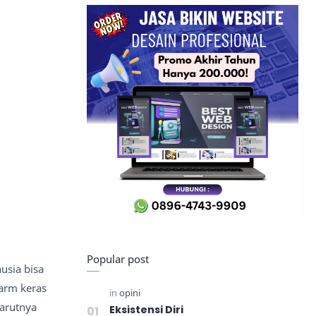
Popular post
usia bisa
larm keras
larutnya
Eksistensi Diri