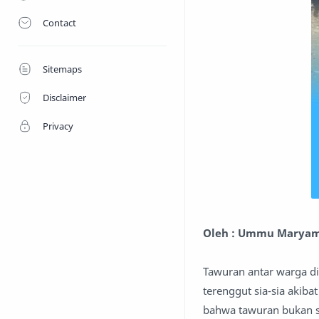
Contact
Sitemaps
Disclaimer
Privacy
Oleh : Ummu Marya
Tawuran antar warga d
terenggut sia-sia akib
bahwa tawuran bukan se