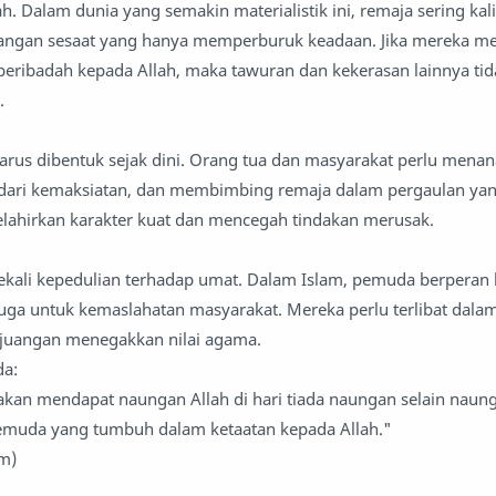
. Dalam dunia yang semakin materialistik ini, remaja sering kali
nangan sesaat yang hanya memperburuk keadaan. Jika mereka 
beribadah kepada Allah, maka tawuran dan kekerasan lainnya ti
.
harus dibentuk sejak dini. Orang tua dan masyarakat perlu menan
dari kemaksiatan, dan membimbing remaja dalam pergaulan yan
lahirkan karakter kuat dan mencegah tindakan merusak.
ekali kepedulian terhadap umat. Dalam Islam, pemuda berperan
i juga untuk kemaslahatan masyarakat. Mereka perlu terlibat dala
rjuangan menegakkan nilai agama.
da:
kan mendapat naungan Allah di hari tiada naungan selain naun
pemuda yang tumbuh dalam ketaatan kepada Allah."
im)