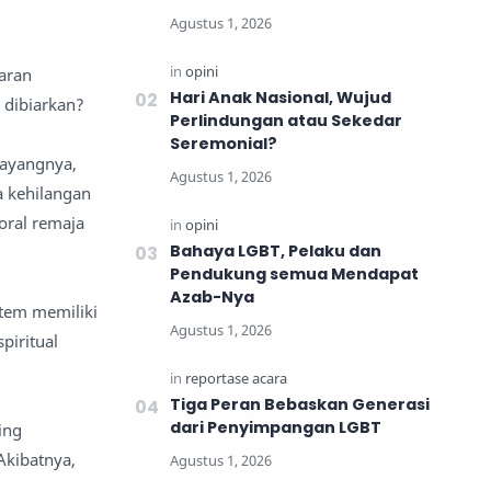
karan
Hari Anak Nasional, Wujud
 dibiarkan?
Perlindungan atau Sekedar
Seremonial?
Sayangnya,
a kehilangan
oral remaja
Bahaya LGBT, Pelaku dan
Pendukung semua Mendapat
Azab-Nya
stem memiliki
piritual
Tiga Peran Bebaskan Generasi
dari Penyimpangan LGBT
ing
Akibatnya,