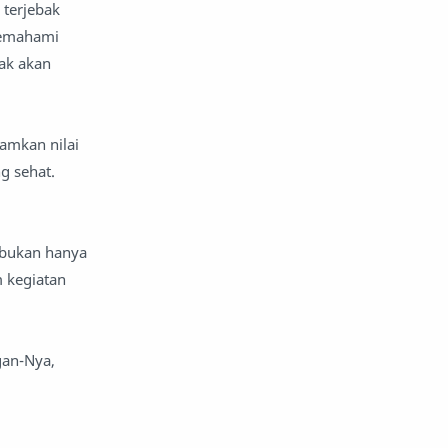
 terjebak
komentar politik
liqo syawal
memahami
dak akan
nafsiyah
opini
Opini
Oponi
amkan nilai
parenting
puisi
g sehat.
reportase
reportase acara
 bukan hanya
sastra
sirah
m kegiatan
surat pembaca
teens
tsaqofah
utama
gan-Nya,