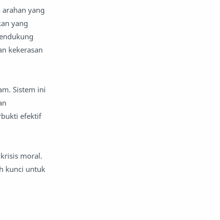
 arahan yang
kan yang
mendukung
an kekerasan
am. Sistem ini
an
ukti efektif
risis moral.
 kunci untuk