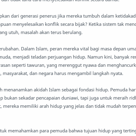
pkan dari generasi penerus jika mereka tumbuh dalam ketidakadil
uan menyelesaikan konflik secara bijak? Ketika sistem tak me
ng utuh, masalah akan terus berulang.
rubahan. Dalam Islam, peran mereka vital bagi masa depan umat
muda, menjadi teladan perjuangan hidup. Namun kini, banyak re
rasan seperti tawuran, yang merenggut nyawa dan menghancur
, masyarakat, dan negara harus mengambil langkah nyata.
h menanamkan akidah Islam sebagai fondasi hidup. Pemuda har
bukan sekadar pencapaian duniawi, tapi juga untuk meraih rid
 mereka memiliki arah hidup yang jelas dan tidak mudah terpe
untuk memahamkan para pemuda bahwa tujuan hidup yang terting