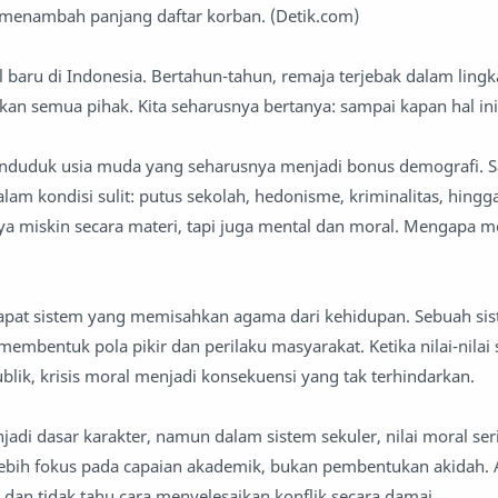
a menambah panjang daftar korban. (Detik.com)
 baru di Indonesia. Bertahun-tahun, remaja terjebak dalam ling
an semua pihak. Kita seharusnya bertanya: sampai kapan hal ini
penduduk usia muda yang seharusnya menjadi bonus demografi. 
am kondisi sulit: putus sekolah, hedonisme, kriminalitas, hingg
a miskin secara materi, tapi juga mental dan moral. Mengapa m
rdapat sistem yang memisahkan agama dari kehidupan. Sebuah si
mbentuk pola pikir dan perilaku masyarakat. Ketika nilai-nilai s
blik, krisis moral menjadi konsekuensi yang tak terhindarkan.
di dasar karakter, namun dalam sistem sekuler, nilai moral ser
lebih fokus pada capaian akademik, bukan pembentukan akidah. 
 dan tidak tahu cara menyelesaikan konflik secara damai.