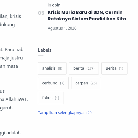
Krisis Murid Baru di SDN, Cermin
an, krisis
Retaknya Sistem Pendidikan Kita
ndukung
. Para nabi
Labels
maja justru
kan masa
analisis
berita
Berita
cerbung
cerpen
us
fokus
ha Allah SWT.
ngaruh
hukum
internasional
keluarga
kisah
gi adalah