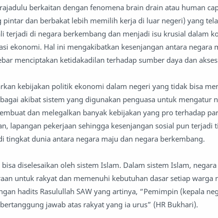
jadulu berkaitan dengan fenomena brain drain atau human capit
pintar dan berbakat lebih memilih kerja di luar negeri) yang tel
kali terjadi di negara berkembang dan menjadi isu krusial dalam k
lisasi ekonomi. Hal ini mengakibatkan kesenjangan antara negara
bar menciptakan ketidakadilan terhadap sumber daya dan akse
kan kebijakan politik ekonomi dalam negeri yang tidak bisa me
ebagai akibat sistem yang digunakan penguasa untuk mengatur n
membuat dan melegalkan banyak kebijakan yang pro terhadap par
n, lapangan pekerjaan sehingga kesenjangan sosial pun terjadi t
 di tingkat dunia antara negara maju dan negara berkembang.
bisa diselesaikan oleh sistem Islam. Dalam sistem Islam, negara
an untuk rakyat dan memenuhi kebutuhan dasar setiap warga 
engan hadits Rasulullah SAW yang artinya, “Pemimpin (kepala neg
 bertanggung jawab atas rakyat yang ia urus” (HR Bukhari).