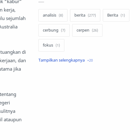
uk “kabur”
 kerja,
analisis
berita
Berita
ulu sejumlah
ustralia
cerbung
cerpen
fokus
ituangkan di
kerjaan, dan
hukum
internasional
utama jika
keluarga
kisah
komentar politik
liqo syawal
tentang
egeri
nafsiyah
opini
ulitnya
il ataupun
Opini
Oponi
parenting
puisi