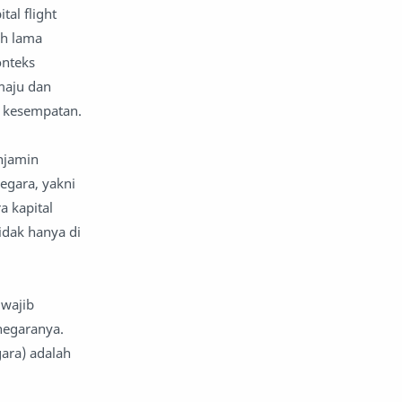
al flight
reportase
reportase acara
ah lama
onteks
sastra
sirah
 maju dan
s kesempatan.
surat pembaca
teens
njamin
tsaqofah
utama
egara, yakni
a kapital
idak hanya di
 wajib
negaranya.
ara) adalah