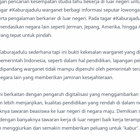
ngan pencarian kesempatan studia tahu bekerja di luar negeri unt
tagar #Kaburajadulu warganet berbagi informasi seputar lowongan
erta pengalaman berkarier di luar negeri. Pada tagar #Kaburajad
ndasikan negara lain seperti Jerman, Jepang, Amerika, hingga A
yang tepat untuk pindah.
Kaburajadulu sederhana tapi ini bukti kekesalan warganet yang d
pemerintah Indonesia, seperti dalam hal pendidikan, lapangan pe
 dipandang warganet tidak mampu dipenuhi oleh pemerintah ter
egara lain yang memberikan jaminan kesejahteraan.
i berkaitan dengan pengaruh digitalisasi yang menggambarkan 
n lebih menjanjikan, kualitas pendidikan yang rendah di dalam n
ya tawaran beasiswa ke luar negeri di negara maju. Demikian s
dengan banyaknya tawaran kerja di luar negeri baik kerja teramp
bih menggiurkan dan semakin memberikan peluang untuk ‘kabur’.