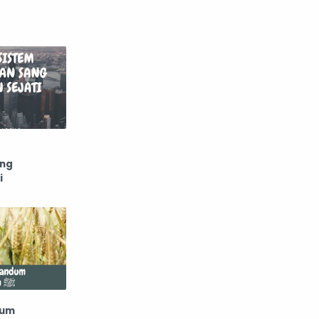
ang
i
dum