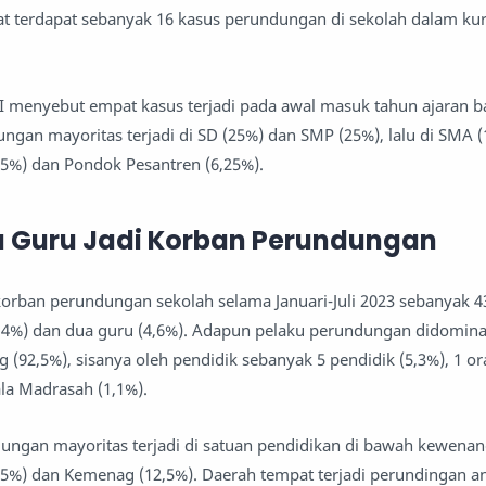
at terdapat sebanyak 16 kasus perundungan di sekolah dalam kur
 menyebut empat kasus terjadi pada awal masuk tahun ajaran ba
ungan mayoritas terjadi di SD (25%) dan SMP (25%), lalu di SMA 
25%) dan Pondok Pesantren (6,25%).
a Guru Jadi Korban Perundungan
orban perundungan sekolah selama Januari-Juli 2023 sebanyak 4
(95,4%) dan dua guru (4,6%). Adapun pelaku perundungan didomina
 (92,5%), sisanya oleh pendidik sebanyak 5 pendidik (5,3%), 1 o
ala Madrasah (1,1%).
ndungan mayoritas terjadi di satuan pendidikan di bawah kewena
5%) dan Kemenag (12,5%). Daerah tempat terjadi perundingan an