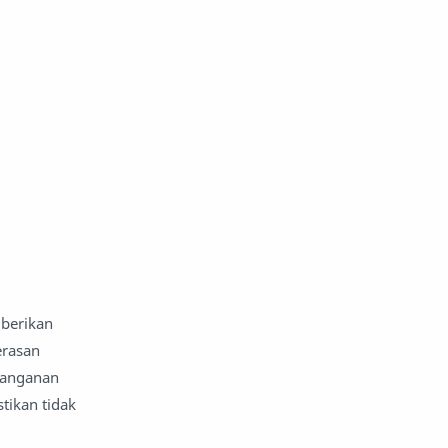
mberikan
erasan
nanganan
tikan tidak