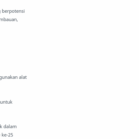
 berpotensi
imbauan,
ggunakan alat
 untuk
uk dalam
 ke-25