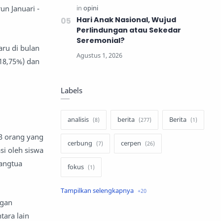
un Januari -
Hari Anak Nasional, Wujud
Perlindungan atau Sekedar
Seremonial?
ru di bulan
(18,75%) dan
Labels
analisis
berita
Berita
3 orang yang
cerbung
cerpen
si oleh siswa
rangtua
fokus
hukum
internasional
ngan
keluarga
kisah
tara lain