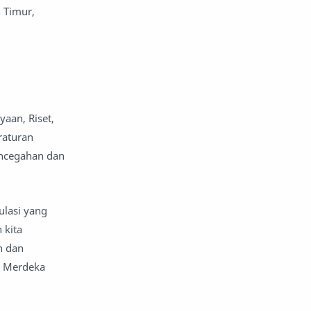
n Timur,
komentar politik
liqo syawal
nafsiyah
opini
Opini
Oponi
aan, Riset,
parenting
puisi
raturan
encegahan dan
reportase
reportase acara
sastra
sirah
ulasi yang
surat pembaca
teens
 kita
n dan
tsaqofah
utama
n Merdeka