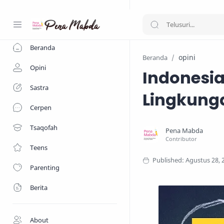
-->
Beranda
opini
Beranda
Opini
Indonesia
Sastra
Lingkung
Cerpen
Tsaqofah
Teens
Parenting
Berita
About