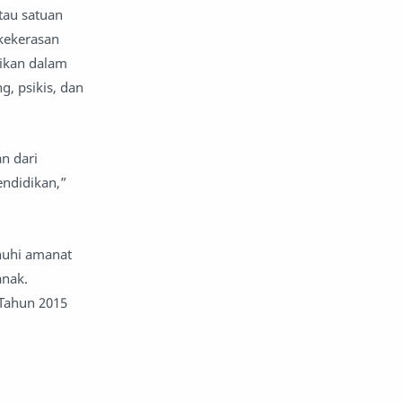
tau satuan
 kekerasan
dikan dalam
, psikis, dan
n dari
endidikan,”
nuhi amanat
anak.
Tahun 2015