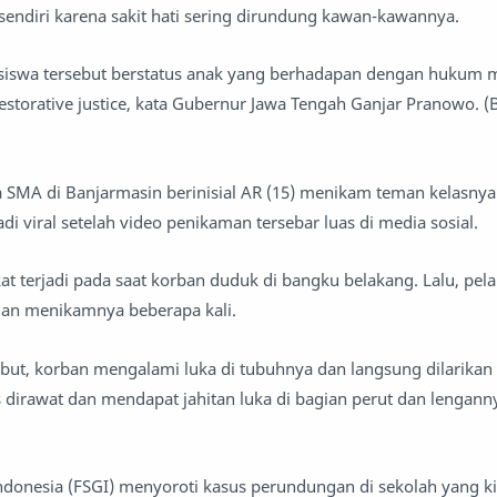
ndiri karena sakit hati sering dirundung kawan-kawannya.
 siswa tersebut berstatus anak yang berhadapan dengan hukum 
estorative justice, kata Gubernur Jawa Tengah Ganjar Pranowo. 
wa SMA di Banjarmasin berinisial AR (15) menikam teman kelasnya
di viral setelah video penikaman tersebar luas di media sosial.
at terjadi pada saat korban duduk di bangku belakang. Lalu, pel
an menikamnya beberapa kali.
but, korban mengalami luka di tubuhnya dan langsung dilarikan
 dirawat dan mendapat jahitan luka di bagian perut dan lenganny
Indonesia (FSGI) menyoroti kasus perundungan di sekolah yang k