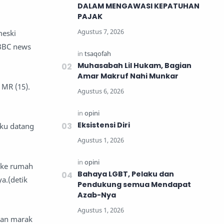
DALAM MENGAWASI KEPATUHAN
PAJAK
meski
(BBC news
Muhasabah Lil Hukam, Bagian
Amar Makruf Nahi Munkar
 MR (15).
Eksistensi Diri
aku datang
 ke rumah
Bahaya LGBT, Pelaku dan
a.(detik
Pendukung semua Mendapat
Azab-Nya
ian marak