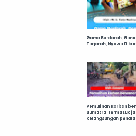
Game Berdarah, Gene
Terjarah, Nyawa Diku
Pemulihan korban be
Sumatra, termasuk j
kelangsungan pendid
generasi pasca benc