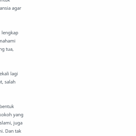
ansia agar
nafsiyah
opini
Opini
Oponi
n lengkap
emahami
parenting
puisi
ng tua,
reportase
reportase acara
sastra
sirah
kali lagi
t, salah
surat pembaca
teens
tsaqofah
utama
mbentuk
 kokoh yang
slami, juga
i. Dan tak