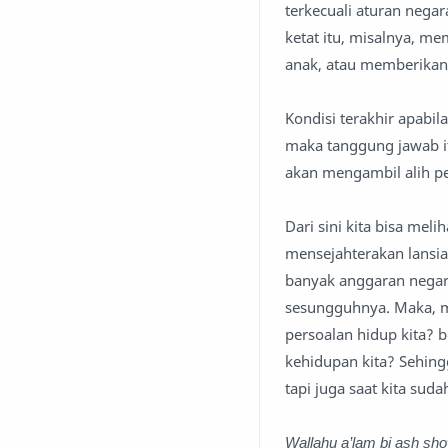
terkecuali aturan nega
ketat itu, misalnya, m
anak, atau memberikan
Kondisi terakhir apabi
maka tanggung jawab it
akan mengambil alih p
Dari sini kita bisa me
mensejahterakan lansia
banyak anggaran negar
sesungguhnya. Maka, m
persoalan hidup kita?
kehidupan kita? Sehingg
tapi juga saat kita suda
Wallahu a’lam bi ash sh