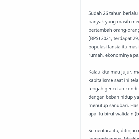
Sudah 26 tahun berlalu 
banyak yang masih meng
bertambah orang-orang 
(BPS) 2021, terdapat 29
populasi lansia itu mas
rumah, ekonominya pas
Kalau kita mau jujur, ma
kapitalisme saat ini te
tengah gencetan kondis
dengan beban hidup yan
menutup sanubari. Hasiln
apa itu birul walidain 
Sementara itu, ditinjau
keberadaannya. Meskipu