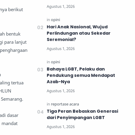
nya berikut
Hari Anak Nasional, Wujud
Perlindungan atau Sekedar
lah bentuk
Seremonial?
i para lanjut
i penghargaan
Bahaya LGBT, Pelaku dan
n
Pendukung semua Mendapat
Azab-Nya
ling tertua
. HLUN
i Semarang.
Tiga Peran Bebaskan Generasi
adi dasar
dari Penyimpangan LGBT
i mandat