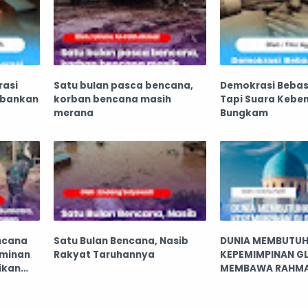
rasi
Satu bulan pasca bencana,
Demokrasi Bebas
rbankan
korban bencana masih
Tapi Suara Keben
merana
Bungkam
ncana
Satu Bulan Bencana, Nasib
DUNIA MEMBUTU
aminan
Rakyat Taruhannya
KEPEMIMPINAN G
ikan
MEMBAWA RAHM
ana