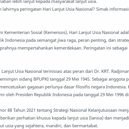
tian lebih lanjut kepada masyarakat lanjut usia.
 lahirnya peringatan Hari Lanjut Usia Nasional? Simak informasi
mi Kementerian Sosial (Kemensos), Hari Lanjut Usia Nasional ada
ik Indonesia pada semangat jiwa raga, peran penting, dan strateg
kiprahnya mempertahankan kemerdekaan. Peringatan ini sebaga
Lanjut Usia Nasional terinisiasi atas peran dari Dr. KRT. Radjima
mimpin sidang BPUPKI tanggal 29 Mei 1945. Sebagai anggota pa
 mencetuskan gagasan perlunya dasar filosifis negara Indonesia
mi oleh Presiden Republik Indonesia pada tanggal 29 Mei 1996 d
or 88 Tahun 2021 tentang Strategi Nasional Kelanjutusiaan menj
rikan perhatian khusus kepada lanjut usia (lansia) dan menjad
t usia yang sejahtera, mandiri, dan bermartabat.