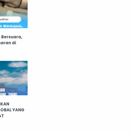
 Bersuara,
aran di
HKAN
LOBAL YANG
AT