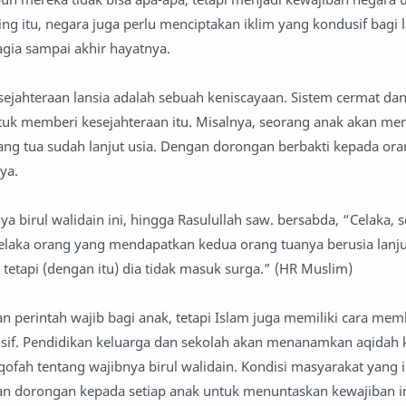
g itu, negara juga perlu menciptakan iklim yang kondusif bagi l
gia sampai akhir hayatnya.
sejahteraan lansia adalah sebuah keniscayaan. Sistem cermat da
k memberi kesejahteraan itu. Misalnya, seorang anak akan m
ang tua sudah lanjut usia. Dengan dorongan berbakti kepada ora
ya.
a birul walidain ini, hingga Rasulullah saw. bersabda, “Celaka, se
 celaka orang yang mendapatkan kedua orang tuanya berusia lanju
tetapi (dengan itu) dia tidak masuk surga.” (HR Muslim)
 perintah wajib bagi anak, tetapi Islam juga memiliki cara me
sif. Pendidikan keluarga dan sekolah akan menanamkan aqidah
fah tentang wajibnya birul walidain. Kondisi masyarakat yang i
n dorongan kepada setiap anak untuk menuntaskan kewajiban in