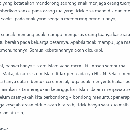
ra yang ketat akan mendorong seorang anak menjaga orang tuan
emberikan sanksi pada orang tua yang tidak bisa mendidik dan m
 sanksi pada anak yang sengaja membuang orang tuanya.
la si anak memang tidak mampu mengurus orang tuanya karena al
u beralih pada keluarga besarnya. Apabila tidak mampu juga m
emenuhannya. Semua kebutuhannya akan dicukupi.
lihat, bahwa hanya sistem Islam yang memiliki konsep sempurna
. Maka, dalam sistem Islam tidak perlu adanya HLUN. Selain me
a hanya dalam bentuk ceremonial, juga tidak menyentuh akar pe
asihkan kita meragukan ketangguhan Islam dalam menjawab se
 belum saatnyakah kita berbondong – bondong menuntut penera
a kesejahteraan hidup akan kita raih, tidak hanya saat kita msih 
h lanjut usia.
owab.