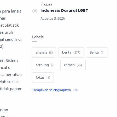
Indonesia Darurat LGBT
 para lansia
hari
 Statistik
 seluruh
Labels
l sendiri di
2).
analisis
berita
Berita
ler. Sistem
cerbung
cerpen
ncul di
isa bertahan
fokus
elah sukses
g tidak paham
hukum
internasional
keluarga
kisah
irkan
komentar politik
liqo syawal
untuk