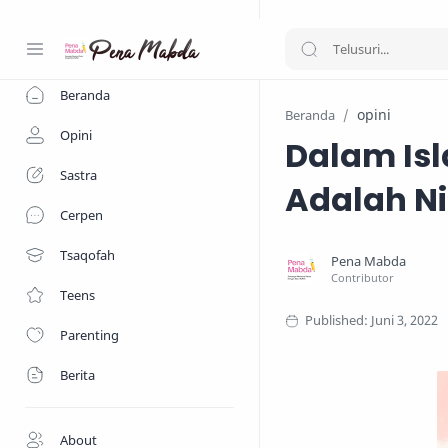
-->
Beranda
opini
Beranda
Opini
Dalam Isl
Sastra
Adalah N
Cerpen
Tsaqofah
Teens
Parenting
Berita
About