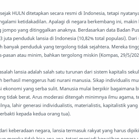
sejak HULN ditetapkan secara resmi di Indonesia, tetapi nyatanya
alami ketidakadilan. Apalagi di negara berkembang ini, makin 
jompo yang ditinggalkan anaknya. Berdasarkan data Badan Pusat
,3 juta penduduk lansia di Indonesia (10,82% total populasi). Dari
ih banyak penduduk yang tergolong tidak sejahtera. Mereka tingga
-pasan atau minim, bahkan tergolong miskin (Kompas, 29/5/202
salah lansia adalah salah satu turunan dari sistem kapitalis seku
lah berhasil menggerus hati nurani manusia. Sikap individualis mu
i ekonomi yang serba sulit. Manusia mulai berpikir bagaimana b
g tidak berat. Arus moderasi ditengah minimnya ilmu agama, t
ya, lahir generasi individualistis, materialistis, kapitalistik yan
(berbakti kepada kedua orang tua).
 dari keberadaan negara, lansia termasuk rakyat yang harus dipik
n mereka tidak bisa apa-apa, tetapi menjadi kewajiban negara 