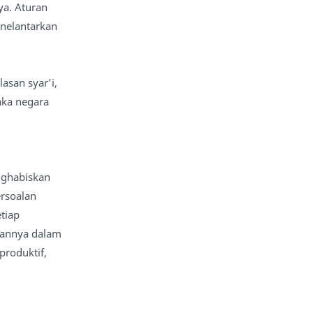
ya. Aturan
enelantarkan
asan syar’i,
aka negara
nghabiskan
rsoalan
tiap
pannya dalam
produktif,