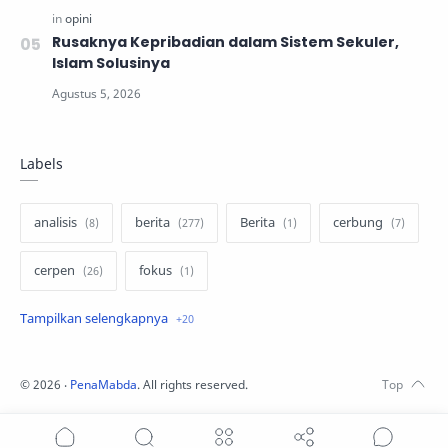
Rusaknya Kepribadian dalam Sistem Sekuler,
Islam Solusinya
Labels
analisis
berita
Berita
cerbung
cerpen
fokus
hukum
internasional
keluarga
kisah
komentar politik
liqo syawal
©
2026
‧
PenaMabda
. All rights reserved.
nafsiyah
opini
Opini