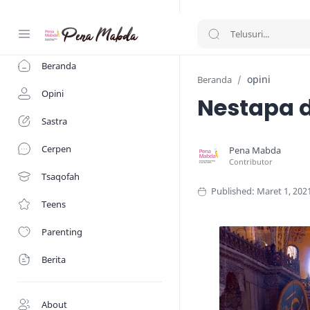
-->
Beranda
opini
Beranda
Opini
Nestapa d
Sastra
Cerpen
Tsaqofah
Teens
Parenting
Berita
About