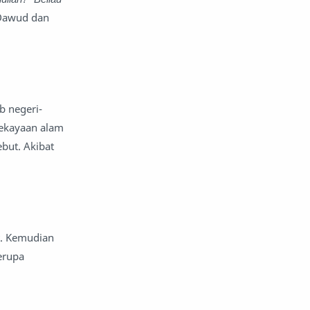
Dawud dan
b negeri-
kekayaan alam
but. Akibat
t. Kemudian
erupa