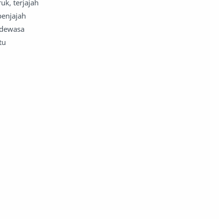
k, terjajah
penjajah
komentar politik
liqo syawal
 dewasa
nafsiyah
opini
tu
Opini
Oponi
parenting
puisi
reportase
reportase acara
sastra
sirah
surat pembaca
teens
tsaqofah
utama