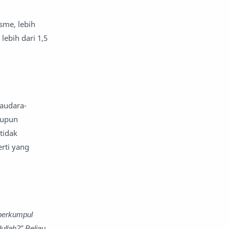
sme, lebih
ebih dari 1,5
saudara-
laupun
tidak
erti yang
 berkumpul
ullah?” Beliau