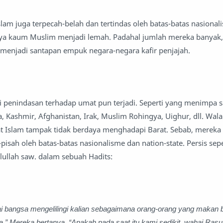
slam juga terpecah-belah dan tertindas oleh batas-batas nasionali
nya kaum Muslim menjadi lemah. Padahal jumlah mereka banyak, l
menjadi santapan empuk negara-negara kafir penjajah.
i penindasan terhadap umat pun terjadi. Seperti yang menimpa 
na, Kashmir, Afghanistan, Irak, Muslim Rohingya, Uighur, dll. Wa
t Islam tampak tidak berdaya menghadapi Barat. Sebab, mereka 
-pisah oleh batas-batas nasionalisme dan nation-state. Persis sep
ullah saw. dalam sebuah Hadits:
i bangsa mengelilingi kalian sebagaimana orang-orang yang makan
ka.” Mereka bertanya, “Apakah pada saat itu kami sedikit, wahai Rasul