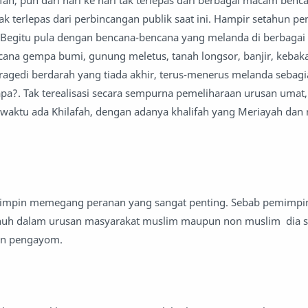
fah, pun dari hari ke hari tak terlepas dari berbagai macam benca
k terlepas dari perbincangan publik saat ini. Hampir setahun pe
 Begitu pula dengan bencana-bencana yang melanda di berbagai
ncana gempa bumi, gunung meletus, tanah longsor, banjir, kebak
 tragedi berdarah yang tiada akhir, terus-menerus melanda sebag
apa?. Tak terealisasi secara sempurna pemeliharaan urusan umat,
waktu ada Khilafah, dengan adanya khalifah yang Meriayah dan
mpin memegang peranan yang sangat penting. Sebab pemimpin 
nuh dalam urusan masyarakat muslim maupun non muslim dia s
dan pengayom.