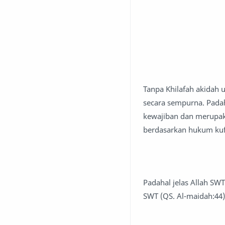
Tanpa Khilafah akidah
secara sempurna. Pada
kewajiban dan merupak
berdasarkan hukum kufu
Padahal jelas Allah SW
SWT (QS. Al-maidah:44)