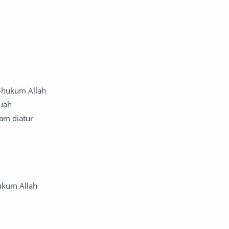
m-hukum Allah
buah
am diatur
hukum Allah