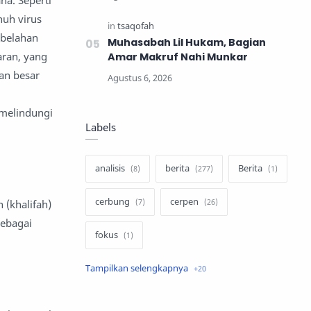
na. Seperti
nuh virus
 belahan
Muhasabah Lil Hukam, Bagian
aran, yang
Amar Makruf Nahi Munkar
ian besar
 melindungi
Labels
analisis
berita
Berita
cerbung
cerpen
(khalifah)
ebagai
fokus
hukum
internasional
keluarga
kisah