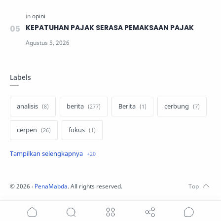
KEPATUHAN PAJAK SERASA PEMAKSAAN PAJAK
Labels
analisis
berita
Berita
cerbung
cerpen
fokus
hukum
internasional
keluarga
kisah
komentar politik
liqo syawal
©
2026
‧
PenaMabda
. All rights reserved.
nafsiyah
opini
Opini