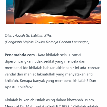
Oleh : Azzah Sri Labibah SPd.
(Pengasuh Majelis Taklim Remaja Paciran Lamongan)
Penamabda.com -
Kata khilafah selalu ramai
diperbincangkan, tidak sedikit yang mencela dan
membenci ide khilafah bahkan akhir akhir ini ada coretan
vandal dari maniac laknatullah yang menyatakan anti
khilafah. Kenapa banyak yang membenci khilafah? Dan
Apa itu Khilafah?
Khilafah bukanlah istilah asing dalam khazanah Islam.
Menurut Dr. Mahmud Al-Khalidi (1983), “Khilafah adalah