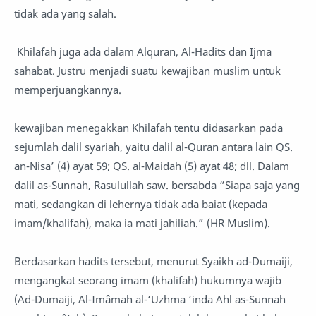
tidak ada yang salah.
Khilafah juga ada dalam Alquran, Al-Hadits dan Ijma
sahabat. Justru menjadi suatu kewajiban muslim untuk
memperjuangkannya.
kewajiban menegakkan Khilafah tentu didasarkan pada
sejumlah dalil syariah, yaitu dalil al-Quran antara lain QS.
an-Nisa’ (4) ayat 59; QS. al-Maidah (5) ayat 48; dll. Dalam
dalil as-Sunnah, Rasulullah saw. bersabda “Siapa saja yang
mati, sedangkan di lehernya tidak ada baiat (kepada
imam/khalifah), maka ia mati jahiliah.” (HR Muslim).
Berdasarkan hadits tersebut, menurut Syaikh ad-Dumaiji,
mengangkat seorang imam (khalifah) hukumnya wajib
(Ad-Dumaiji, Al-Imâmah al-‘Uzhma ‘inda Ahl as-Sunnah