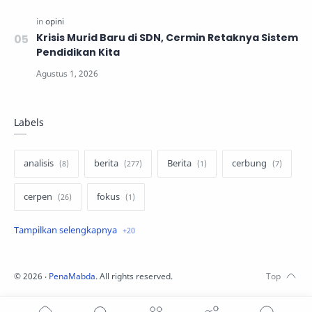
Krisis Murid Baru di SDN, Cermin Retaknya Sistem
Pendidikan Kita
Labels
analisis
berita
Berita
cerbung
cerpen
fokus
hukum
internasional
keluarga
kisah
komentar politik
liqo syawal
©
2026
‧
PenaMabda
. All rights reserved.
nafsiyah
opini
Opini