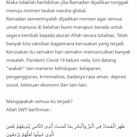
Maka tidaklah berlebihan jika Ramadan dijadikan tonggak
menuju momen taubat nasuha global.
Ramadan semestinyalah dijadikan momen agar semua
umat manusia di belahan bumi manapun berada untuk
segera kembali kepada aturan Allah secara totalitas. Telah
banyak kita saksikan bagaimana kerusakan yang terjadi.
Kerusakan itu semakin hari semakin memunculkan banyak
masalah. Pandemi Covid-19 belum reda, kini datang
"wabah" lain meneror kehidupan: kelaparan,
pengangguran, kriminalitas, tiadanya rasa aman, depresi
sosial, kelesuan ekonomi dan lain-lain.
Mengapakah semua itu terjadi?
Allah SWT berfirman :
ظَهَرَ الْفَسَادُ فِي الْبَرِّ وَالْبَحْرِ بِمَا كَسَبَتْ أَيْدِي النَّاسِ لِيُذِيقَهُمْ بَعْضَ
الَّذِي عَمِلُوا لَعَلَّهُمْ يَرْجِعُونَ