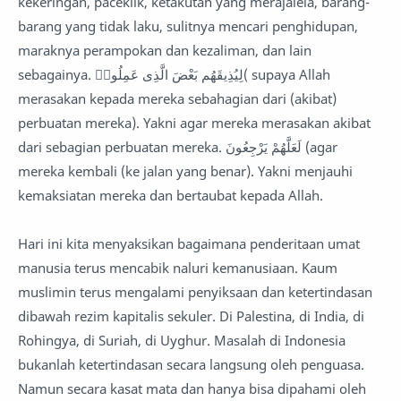
kekeringan, paceklik, ketakutan yang merajalela, barang-
barang yang tidak laku, sulitnya mencari penghidupan,
maraknya perampokan dan kezaliman, dan lain
sebagainya. لِيُذِيقَهُم بَعْضَ الَّذِى عَمِلُوا۟( supaya Allah
merasakan kepada mereka sebahagian dari (akibat)
perbuatan mereka). Yakni agar mereka merasakan akibat
dari sebagian perbuatan mereka. لَعَلَّهُمْ يَرْجِعُونَ (agar
mereka kembali (ke jalan yang benar). Yakni menjauhi
kemaksiatan mereka dan bertaubat kepada Allah.
Hari ini kita menyaksikan bagaimana penderitaan umat
manusia terus mencabik naluri kemanusiaan. Kaum
muslimin terus mengalami penyiksaan dan ketertindasan
dibawah rezim kapitalis sekuler. Di Palestina, di India, di
Rohingya, di Suriah, di Uyghur. Masalah di Indonesia
bukanlah ketertindasan secara langsung oleh penguasa.
Namun secara kasat mata dan hanya bisa dipahami oleh