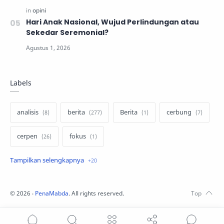
Hari Anak Nasional, Wujud Perlindungan atau
Sekedar Seremonial?
Labels
analisis
berita
Berita
cerbung
cerpen
fokus
hukum
internasional
keluarga
kisah
komentar politik
liqo syawal
©
2026
‧
PenaMabda
. All rights reserved.
nafsiyah
opini
Opini