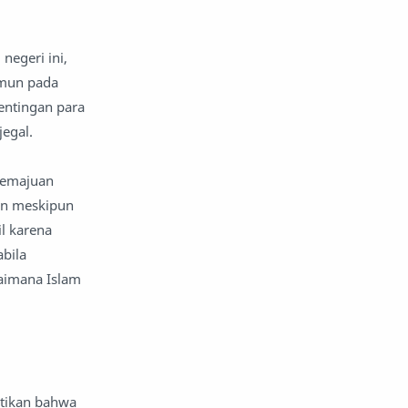
komentar politik
liqo syawal
negeri ini,
nafsiyah
opini
amun pada
entingan para
Opini
Oponi
jegal.
parenting
puisi
 kemajuan
kan meskipun
reportase
reportase acara
l karena
sastra
sirah
abila
gaimana Islam
surat pembaca
teens
tsaqofah
utama
ktikan bahwa