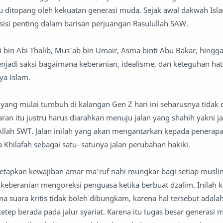
u ditopang oleh kekuatan generasi muda. Sejak awal dakwah Isl
si penting dalam barisan perjuangan Rasulullah SAW.
i bin Abi Thalib, Mus'ab bin Umair, Asma binti Abu Bakar, hingg
jadi saksi bagaimana keberanian, idealisme, dan keteguhan hat
ya Islam.
 yang mulai tumbuh di kalangan Gen Z hari ini seharusnya tidak
ran itu justru harus diarahkan menuju jalan yang shahih yakni j
Allah SWT. Jalan inilah yang akan mengantarkan kepada penerap
 Khilafah sebagai satu- satunya jalan perubahan hakiki.
netapkan kewajiban amar ma'ruf nahi mungkar bagi setiap musli
keberanian mengoreksi penguasa ketika berbuat dzalim. Inilah k
a suara kritis tidak boleh dibungkam, karena hal tersebut adal
etep berada pada jalur syariat. Karena itu tugas besar generasi 