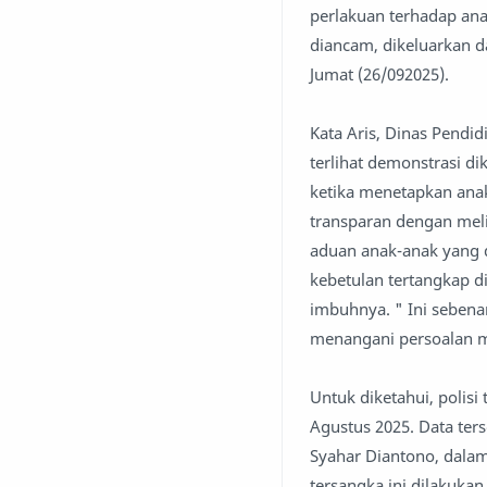
perlakuan terhadap an
diancam, dikeluarkan da
Jumat (26/092025).
Kata Aris, Dinas Pendi
terlihat demonstrasi di
ketika menetapkan anak
transparan dengan meli
aduan anak-anak yang d
kebetulan tertangkap d
imbuhnya. " Ini sebenar
menangani persoalan m
Untuk diketahui, polis
Agustus 2025. Data ter
Syahar Diantono, dalam 
tersangka ini dilakukan 