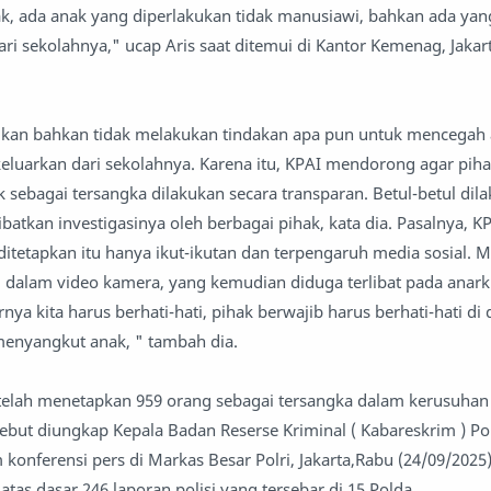
ak, ada anak yang diperlakukan tidak manusiawi, bahkan ada ya
ri sekolahnya," ucap Aris saat ditemui di Kantor Kemenag, Jakart
dikan bahkan tidak melakukan tindakan apa pun untuk mencegah
keluarkan dari sekolahnya. Karena itu, KPAI mendorong agar piha
 sebagai tersangka dilakukan secara transparan. Betul-betul dil
batkan investigasinya oleh berbagai pihak, kata dia. Pasalnya, 
itetapkan itu hanya ikut-ikutan dan terpengaruh media sosial. 
i dalam video kamera, yang kemudian diduga terlibat pada anark
nya kita harus berhati-hati, pihak berwajib harus berhati-hati di
enyangkut anak, " tambah dia.
i telah menetapkan 959 orang sebagai tersangka dalam kerusuhan
sebut diungkap Kepala Badan Reserse Kriminal ( Kabareskrim ) Po
konferensi pers di Markas Besar Polri, Jakarta,Rabu (24/09/2025
atas dasar 246 laporan polisi yang tersebar di 15 Polda.