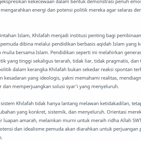
gekspresikan kekecewaan dalam bentuk demonstrasi penuh emos
i mengarahkan energi dan potensi politik mereka agar selaras den
ntahan Islam, Khilafah menjadi institusi penting bagi pembina
 pemuda dibina melalui pendidikan berbasis aqidah Islam yang 
mulia bersama Islam. Pendidikan seperti ini melahirkan genera
ik yang tinggi sekaligus terarah, tidak liar, tidak pragmatis, dan 
olitik dalam kerangka Khilafah bukan sekedar reaksi spontan te
an kesadaran yang ideologis, yakni memahami realitas, mendiagn
r dan memperjuangkan solusi syar'i yang menyeluruh.
sistem Khilafah tidak hanya lantang melawan ketidakadilan, tetap
ahan yang konkret, sistemik, dan menyeluruh. Orientasi mere
ar luapan amarah, melainkan murni untuk meraih ridha Allah SW
 potensi dan idealisme pemuda akan diarahkan untuk perjuangan
n.