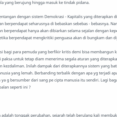
 pula yang berujung hingga masuk ke tindak pidana.
entangan dengan sistem Demokrasi - Kapitalis yang diterapkan di 
n berpendapat seharusnya di bebaskan sebebas - bebasnya. N
n berpendapat hanya akan dibiarkan selama sejalan dengan kep
tika berpendapat mengkritiki penguasa akan di bungkam dan di
itasi bagi para pemuda yang berfikir kritis demi bisa membangun
i di paksa untuk tetap diam menerima segala aturan yang diterap
 kezdaliman. Inilah dampak dari diterapkannya sistem yang bati
nusia yang lemah. Berbanding terbalik dengan apa yg terjadi ap
 ya g bersumber dari sang pe cipta manusia itu sendiri. Lagi ba
lan seperti ini ?
 adalah tonggak perubahan, sejarah telah berulang kali membu