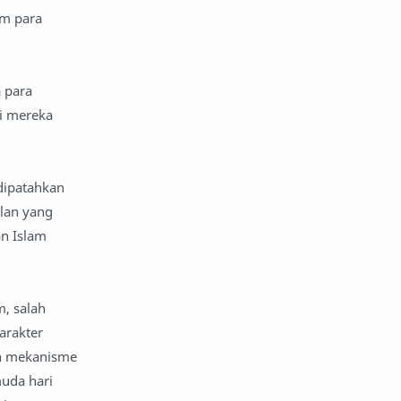
am para
a para
i mereka
 dipatahkan
alan yang
an Islam
m, salah
arakter
ah mekanisme
muda hari