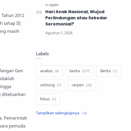
Hari Anak Nasional, Wujud
1 Tahun 2012
Perlindungan atau Sekedar
 tahap II(
Seremonial?
yang masih
Labels
kalangan Gen
analisis
berita
Berita
idaklah
cerbung
cerpen
hingga
 dikeluarkan
fokus
hukum
internasional
ya. Pemerintah
 para pemuda
keluarga
kisah