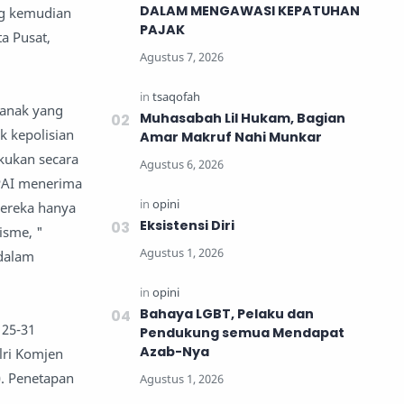
DALAM MENGAWASI KEPATUHAN
ng kemudian
PAJAK
a Pusat,
 anak yang
Muhasabah Lil Hukam, Bagian
k kepolisian
Amar Makruf Nahi Munkar
akukan secara
KPAI menerima
Mereka hanya
Eksistensi Diri
isme, "
 dalam
Bahaya LGBT, Pelaku dan
 25-31
Pendukung semua Mendapat
Azab-Nya
lri Komjen
). Penetapan