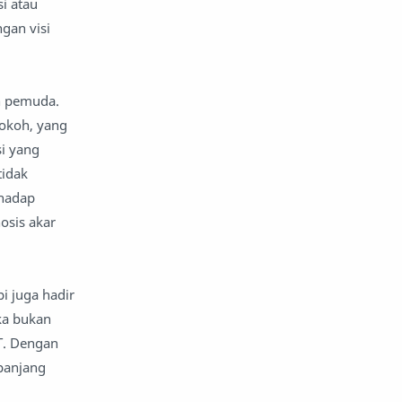
i atau
gan visi
an pemuda.
kokoh, yang
si yang
tidak
rhadap
osis akar
i juga hadir
ka bukan
T. Dengan
 panjang