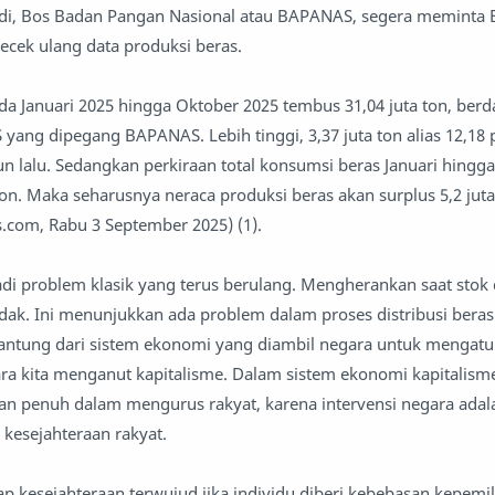
o Adi, Bos Badan Pangan Nasional atau BAPANAS, segera meminta
gecek ulang data produksi beras.
ada Januari 2025 hingga Oktober 2025 tembus 31,04 juta ton, berd
 yang dipegang BAPANAS. Lebih tinggi, 3,37 juta ton alias 12,18 
n lalu. Sedangkan perkiraan total konsumsi beras Januari hingg
ton. Maka seharusnya neraca produksi beras akan surplus 5,2 jut
com, Rabu 3 September 2025) (1).
adi problem klasik yang terus berulang. Mengherankan saat stok 
tidak. Ini menunjukkan ada problem dalam proses distribusi bera
gantung dari sistem ekonomi yang diambil negara untuk mengatu
gara kita menganut kapitalisme. Dalam sistem ekonomi kapitalism
tan penuh dalam mengurus rakyat, karena intervensi negara adal
 kesejahteraan rakyat.
 kesejahteraan terwujud jika individu diberi kebebasan kepemil