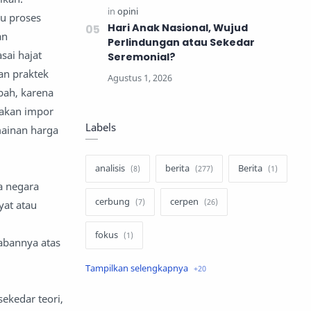
gu proses
Hari Anak Nasional, Wujud
an
Perlindungan atau Sekedar
sai hajat
Seremonial?
an praktek
bah, karena
jakan impor
Labels
mainan harga
analisis
berita
Berita
a negara
cerbung
cerpen
yat atau
fokus
wabannya atas
hukum
internasional
sekedar teori,
keluarga
kisah