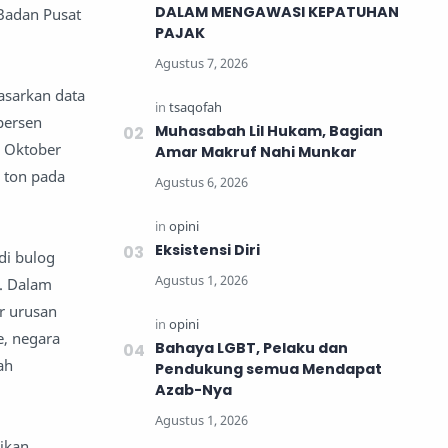
DALAM MENGAWASI KEPATUHAN
 Badan Pusat
PAJAK
asarkan data
persen
Muhasabah Lil Hukam, Bagian
a Oktober
Amar Makruf Nahi Munkar
a ton pada
Eksistensi Diri
di bulog
s. Dalam
r urusan
e, negara
Bahaya LGBT, Pelaku dan
ah
Pendukung semua Mendapat
Azab-Nya
ikan.