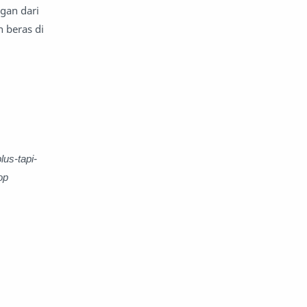
gan dari
n beras di
us-tapi-
op