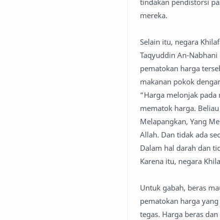
tindakan pendistorsi p
mereka.
Selain itu, negara Khil
Taqyuddin An-Nabhani d
pematokan harga terse
makanan pokok dengan 
“Harga melonjak pada m
mematok harga. Beliau
Melapangkan, Yang Mem
Allah. Dan tidak ada s
Dalam hal darah dan ti
Karena itu, negara Khil
Untuk gabah, beras maup
pematokan harga yang d
tegas. Harga beras da