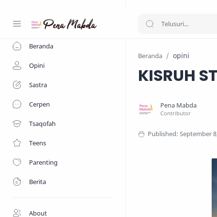
-->
Beranda
opini
Beranda
Opini
KISRUH S
Sastra
Cerpen
Tsaqofah
Teens
Parenting
Berita
About