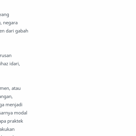
 yang
u, negara
en dari gabah
urusan
haz idari,
umen, atau
angan,
gga menjadi
sarnya modal
pa praktek
lakukan