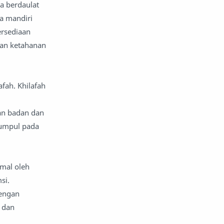
ra berdaulat
a mandiri
komentar politik
liqo syawal
ersediaan
nafsiyah
opini
kan ketahanan
Opini
Oponi
fah. Khilafah
parenting
puisi
an badan dan
reportase
reportase acara
kumpul pada
sastra
sirah
surat pembaca
teens
imal oleh
si.
tsaqofah
utama
Dengan
 dan