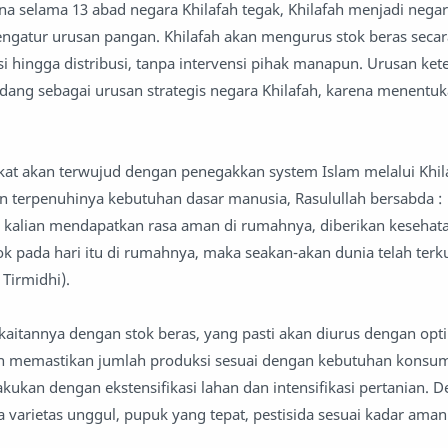
rena selama 13 abad negara Khilafah tegak, Khilafah menjadi nega
ngatur urusan pangan. Khilafah akan mengurus stok beras secar
si hingga distribusi, tanpa intervensi pihak manapun. Urusan ket
ndang sebagai urusan strategis negara Khilafah, karena menentu
at akan terwujud dengan penegakkan system Islam melalui Khila
terpenuhinya kebutuhan dasar manusia, Rasulullah bersabda :
a kalian mendapatkan rasa aman di rumahnya, diberikan kesehat
 pada hari itu di rumahnya, maka seakan-akan dunia telah ter
 Tirmidhi).
kaitannya dengan stok beras, yang pasti akan diurus dengan opt
an memastikan jumlah produksi sesuai dengan kebutuhan konsum
kukan dengan ekstensifikasi lahan dan intensifikasi pertanian. 
varietas unggul, pupuk yang tepat, pestisida sesuai kadar aman