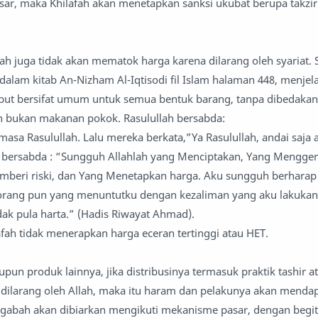
asar, maka Khilafah akan menetapkan sanksi ukubat berupa takzi
afah juga tidak akan mematok harga karena dilarang oleh syariat. 
alam kitab An-Nizham Al-Iqtisodi fil Islam halaman 448, menje
but bersifat umum untuk semua bentuk barang, tanpa dibedakan
bukan makanan pokok. Rasulullah bersabda:
asa Rasulullah. Lalu mereka berkata,”Ya Rasulullah, andai saja 
 bersabda : “Sungguh Allahlah yang Menciptakan, Yang Mengg
beri riski, dan Yang Menetapkan harga. Aku sungguh berhara
eorang pun yang menuntutku dengan kezaliman yang aku lakukan
dak pula harta.” (Hadis Riwayat Ahmad).
afah tidak menerapkan harga eceran tertinggi atau HET.
un produk lainnya, jika distribusinya termasuk praktik tashir a
ilarang oleh Allah, maka itu haram dan pelakunya akan mendap
n gabah akan dibiarkan mengikuti mekanisme pasar, dengan begi