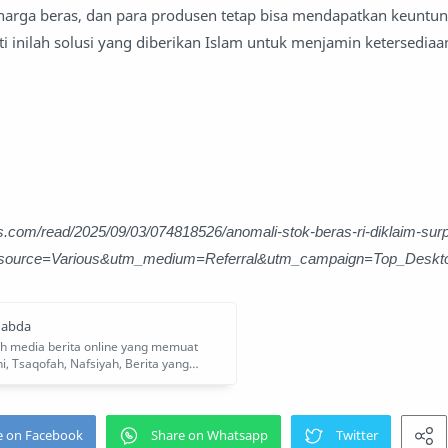
harga beras, dan para produsen tetap bisa mendapatkan keuntun
i inilah solusi yang diberikan Islam untuk menjamin ketersediaa
.com/read/2025/09/03/074818526/anomali-stok-beras-ri-diklaim-surpl
_source=Various&utm_medium=Referral&utm_campaign=Top_Deskt