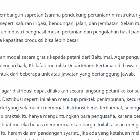
membangun saprotan (sarana pendukung pertanian/infrastruktur
perti saluran irigasi, bendungan, jalan, dan jembatan. Selain it
n industri penghasil mesin pertanian dan pengolahan hasil pan
 kapasitas produksi bisa lebih besar.
an modal secara gratis kepada petani dari Baitulmal. Agar peng
 dengan baik, Khilafah memiliki Departemen Pertanian di bawah ji
entuk dari beberapa unit atau jawatan yang bertanggung jawab.
 agar distribusi dapat dilakukan secara langsung petani ke kons
 Distribusi seperti ini akan menutup praktek penimbunan, kecur
tel yang selama ini membuat distribusi beras terhambat, sehin
ab praktek itu hanya menguntungkan para pengusaha, karena be
mbuat mereka bebas mempermainkan harga. Inilah alasan menga
 itu haram dalam pandangan syariat. Jika ada yang ketahuan me