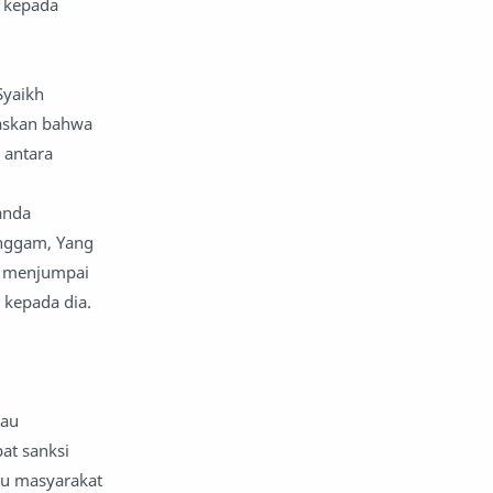
r kepada
Syaikh
laskan bahwa
 antara
anda
enggam, Yang
p menjumpai
 kepada dia.
tau
at sanksi
tu masyarakat