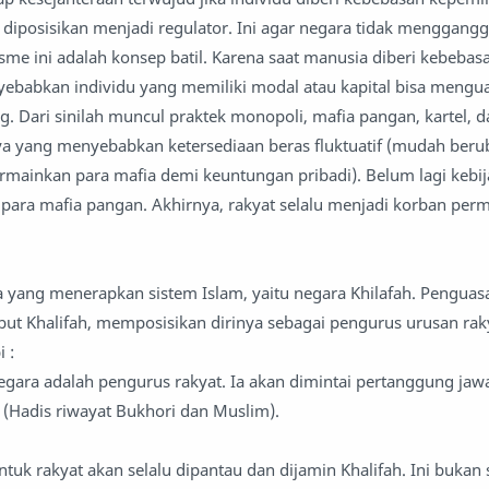
diposisikan menjadi regulator. Ini agar negara tidak menggang
sme ini adalah konsep batil. Karena saat manusia diberi kebebas
ebabkan individu yang memiliki modal atau kapital bisa mengua
. Dari sinilah muncul praktek monopoli, mafia pangan, kartel, d
nya yang menyebabkan ketersediaan beras fluktuatif (mudah beru
mainkan para mafia demi keuntungan pribadi). Belum lagi kebi
 para mafia pangan. Akhirnya, rakyat selalu menjadi korban per
 yang menerapkan sistem Islam, yaitu negara Khilafah. Penguas
ebut Khalifah, memposisikan dirinya sebagai pengurus urusan rak
bi :
negara adalah pengurus rakyat. Ia akan dimintai pertanggung ja
 (Hadis riwayat Bukhori dan Muslim).
tuk rakyat akan selalu dipantau dan dijamin Khalifah. Ini bukan 