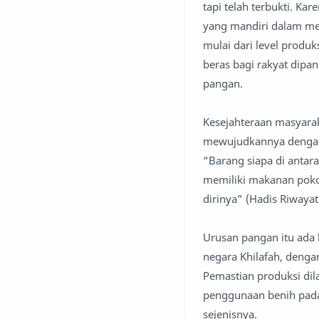
tapi telah terbukti. Ka
yang mandiri dalam me
mulai dari level produk
beras bagi rakyat dipa
pangan.
Kesejahteraan masyarak
mewujudkannya dengan 
“Barang siapa di antar
memiliki makanan pokok
dirinya” (Hadis Riwayat
Urusan pangan itu ada 
negara Khilafah, deng
Pemastian produksi dila
penggunaan benih pada 
sejenisnya.