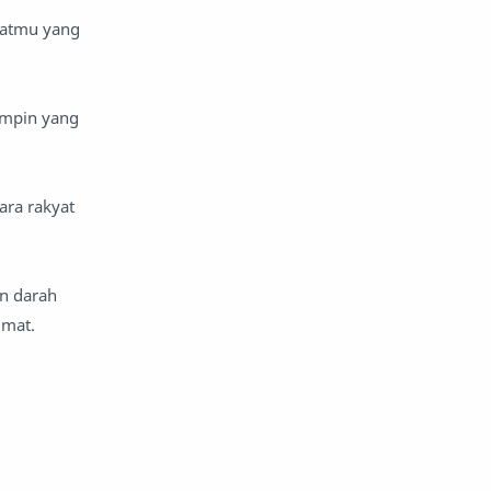
yatmu yang
impin yang
ara rakyat
an darah
umat.