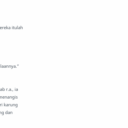
reportase
reportase acara
sastra
sirah
reka itulah
surat pembaca
teens
tsaqofah
utama
laannya.”
 r.a., ia
 menangis
ri karung
ng dan