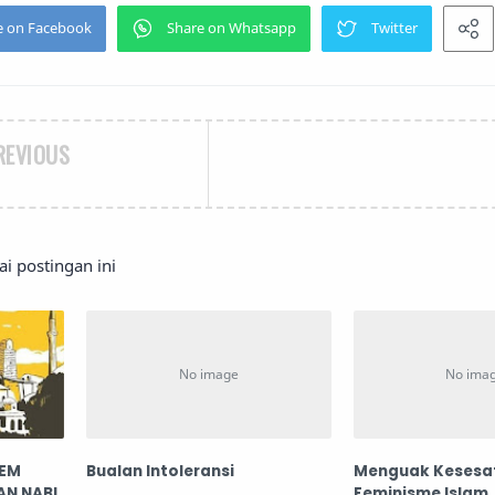
REVIOUS
 postingan ini
TEM
Bualan Intoleransi
Menguak Kesesa
AN NABI
Feminisme Islam