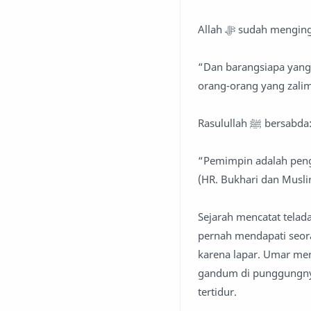
Allah ﷻ sudah mengi
“Dan barangsiapa yang
orang-orang yang zalim
Rasulullah ﷺ bersabda
“Pemimpin adalah peng
(HR. Bukhari dan Musl
Sejarah mencatat telad
pernah mendapati seor
karena lapar. Umar mena
gandum di punggungnya
tertidur.