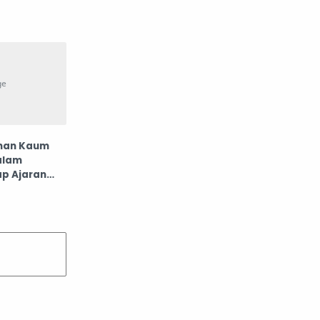
enan Kaum
Dalam
ap Ajaran