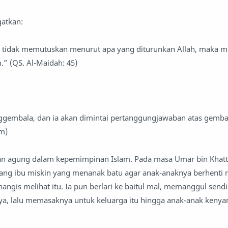
ngatkan:
 tidak memutuskan menurut apa yang diturunkan Allah, maka me
.” (QS. Al-Maidah: 45)
:
gembala, dan ia akan dimintai pertanggungjawaban atas gemba
im)
an agung dalam kepemimpinan Islam. Pada masa Umar bin Khattab
ang ibu miskin yang menanak batu agar anak-anaknya berhenti
ngis melihat itu. Ia pun berlari ke baitul mal, memanggul sendi
, lalu memasaknya untuk keluarga itu hingga anak-anak kenya