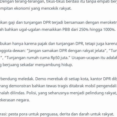
Dengan terang-terangan, tikus-tikus berdasi itu tanpa empati ber
impitan ekonomi yang mencekik rakyat.
kan gaji dan tunjangan DPR terjadi bersamaan dengan meroketny
rah bahkan ugal-ugalan menaikkan PBB dari 250% hingga 1000%.
bukan hanya karena pajak dan tunjangan DPR, tetapi juga karen
nggota dewan: “Jangan samakan DPR dengan rakyat jelata”, “Tu
n”, “Tunjangan rumah cuma Rp50 juta.” Ucapan-ucapan itu adal
ng berjuang sekadar menyambung hidup.
rbendung meledak. Demo merebak di setiap kota, kantor DPR dib
rang demonstran bahkan tewas tragis ditabrak mobil pengendali
alah dilindas. Polisi, yang seharusnya menjadi pelindung rakyat,
ekerasan negara.
asi: pesta pora untuk penguasa, derita dan darah untuk rakyat.