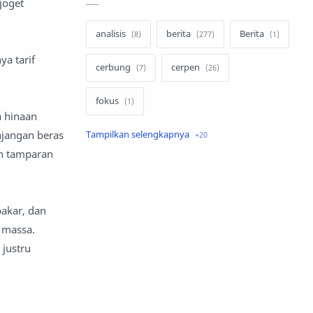
joget
analisis
berita
Berita
a tarif
cerbung
cerpen
fokus
a hinaan
njangan beras
hukum
internasional
ah tamparan
keluarga
kisah
komentar politik
liqo syawal
akar, dan
 massa.
nafsiyah
opini
 justru
Opini
Oponi
parenting
puisi