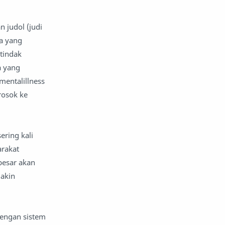
nafsiyah
opini
n judol (judi
da yang
Opini
Oponi
tindak
a yang
parenting
puisi
mentalillness
reportase
reportase acara
rosok ke
sastra
sirah
ering kali
surat pembaca
teens
rakat
besar akan
tsaqofah
utama
makin
dengan sistem