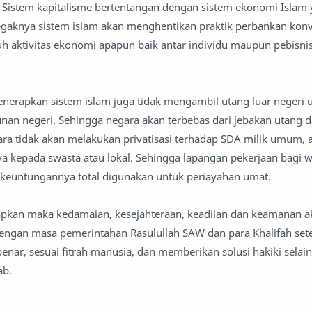
. Sistem kapitalisme bertentangan dengan sistem ekonomi Islam 
gaknya sistem islam akan menghentikan praktik perbankan konv
ruh aktivitas ekonomi apapun baik antar individu maupun pebisni
erapkan sistem islam juga tidak mengambil utang luar negeri 
n negeri. Sehingga negara akan terbebas dari jebakan utang d
ara tidak akan melakukan privatisasi terhadap SDA milik umum, 
 kepada swasta atau lokal. Sehingga lapangan pekerjaan bagi 
 keuntungannya total digunakan untuk periayahan umat.
rapkan maka kedamaian, kesejahteraan, keadilan dan keamanan a
 dengan masa pemerintahan Rasulullah SAW dan para Khalifah set
enar, sesuai fitrah manusia, dan memberikan solusi hakiki selai
ab.