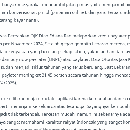
a, banyak masyarakat mengambil jalan pintas yaitu mengambil p
aman konvensional, pinjol (pinjaman online), dan yang terbaru ad
karang bayar nanti).
was Perbankan OJK Dian Ediana Rae melaporkan kredit paylater 
un per November 2024. Setelah gegap gempita Lebaran mereda, 
api kenyataan yang berulang setiap tahun, yakni tagihan dari la
) dan buy now pay later (BNPL) atau paylater. Data Otoritas Jasa
i sudah menjadi siklus tahunan yang terus berulang. Saat Lebaran
ui paylater meningkat 31,45 persen secara tahunan hingga mencap
04/2025).
h memilih meminjam melalui aplikasi karena kemudahan dan kec
perti meminjam ke keluarga atau tetangga. Sayangnya, kemudaha
di tidak terkendali. Terkesan mudah, namun ini sebenarnya ada
nya sangat memahami karakter rakyat Indonesia yang sangat ko
 pinjaman tanpa berfikir dampaknya dikemudian hari.