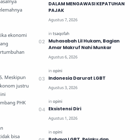
pasalnya
DALAM MENGAWASI KEPATUHAN
melemahnya
PAJAK
tika ekonomi
Muhasabah Lil Hukam, Bagian
yang
Amar Makruf Nahi Munkar
pertumbuhan
25. Meskipun
Indonesia Darurat LGBT
ekonom justru
ini
elombang PHK
Eksistensi Diri
an
idak bisa
Bahaya LGBT, Pelaku dan