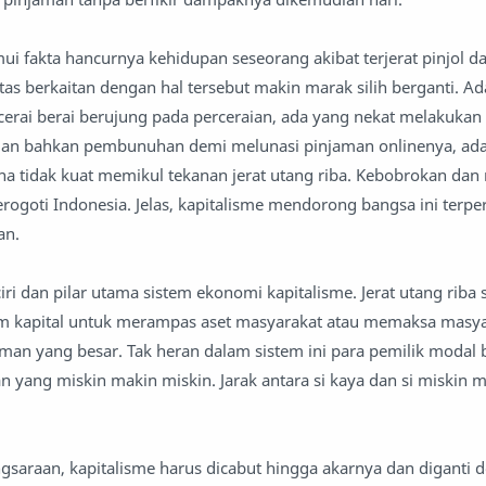
emui fakta hancurnya kehidupan seseorang akibat terjerat pinjol da
litas berkaitan dengan hal tersebut makin marak silih berganti. A
cerai berai berujung pada perceraian, ada yang nekat melakukan 
urian bahkan pembunuhan demi melunasi pinjaman onlinenya, ad
na tidak kuat memikul tekanan jerat utang riba. Kebobrokan dan 
rogoti Indonesia. Jelas, kapitalisme mendorong bangsa ini terpe
an.
iri dan pilar utama sistem ekonomi kapitalisme. Jerat utang riba s
m kapital untuk merampas aset masyarakat atau memaksa masya
n yang besar. Tak heran dalam sistem ini para pemilik modal 
 yang miskin makin miskin. Jarak antara si kaya dan si miskin 
ngsaraan, kapitalisme harus dicabut hingga akarnya dan diganti 