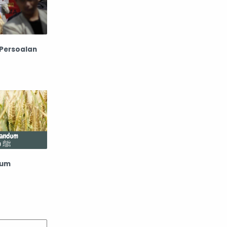
 Persoalan
dum