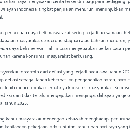
ria hari raya menyisakan cerita tersendiri bagi para pedagang, 
h wilayah indonesia, tingkat penjualan menurun, menunjukkan 
i.
n penurunan daya beli masyarakat sering terjadi bersamaan. Ke
endapatan masyarakat cenderung stagnan atau bahkan menurun, 
da daya beli mereka. Hal ini bisa menyebabkan perlambatan 
ruhan karena konsumsi masyarakat berkurang.
syarakat tercermin dari deflasi yang terjadi pada awal tahun 20
deflasi sebagai tanda keberhasilan pengendalian harga, para 
ini lebih mencerminkan lemahnya konsumsi masyarakat. Kondisi 
rediksi dan tidak terlalu mengejutkan mengingat dahsyatnya g
l tahun 2025.
alang kabut masyarakat menengah kebawah menghadapi penurun
n kehilangan pekerjaan, ada tuntutan kebutuhan hari raya yang t