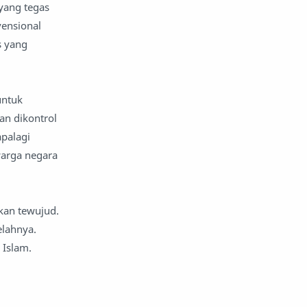
yang tegas
ensional
s yang
untuk
an dikontrol
apalagi
warga negara
kan tewujud.
elahnya.
n Islam.