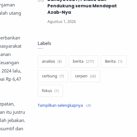
injaman
Pendukung semua Mendapat
Azab-Nya
alah utang
perbankan
Labels
masyarakat
yanan
analisis
berita
Berita
 Keuangan
 2024 lalu,
cerbung
cerpen
ai Rp 6,47
fokus
epatan,
hukum
internasional
n itu justru
lah jebakan.
keluarga
kisah
nsumtif dan
komentar politik
liqo syawal