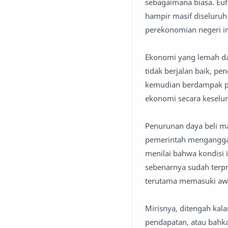
sebagaimana biasa. Eufo
hampir masif diseluru
perekonomian negeri in
Ekonomi yang lemah da
tidak berjalan baik, p
kemudian berdampak pa
ekonomi secara keselu
Penurunan daya beli ma
pemerintah menganggap 
menilai bahwa kondisi 
sebenarnya sudah terp
terutama memasuki awa
Mirisnya, ditengah k
pendapatan, atau bahka