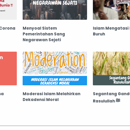
 Corona
Menyoal Sistem
Islam Mengatasi
Pemerintahan Sang
Buruh
Negarawan Sejati
sa
Moderasi Islam Melahirkan
Segantang Gan
Dekadensi Moral
Rasulullah ﷺ