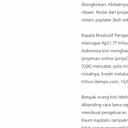
disingkirkan. Akibatny
ribawi. Mulai dari pinj
sistem paylater (beli se
Kepala Eksekutif Penga
mencapai Rp21,77 trili
Indonesia kini menghad
pinjaman online (pinjol
(OJK) mencatat, pola in
misalnya, kredit melal
triliun (tempo.com, 15/
Banyak orang kini lebi
dibanding cara lama se
membuat pengeluaran ja
Kaum kapitalis tampak
tidak segan mengambil