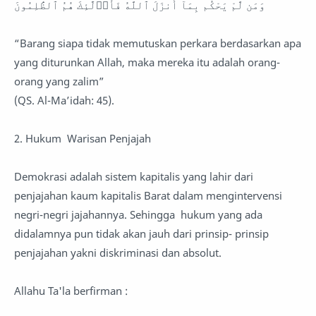
وَمَن لَّمْ يَحْكُم بِمَآ أَنزَلَ ٱللَّهُ فَأُو۟لَٰٓئِكَ هُمُ ٱلظَّٰلِمُونَ
“Barang siapa tidak memutuskan perkara berdasarkan apa
yang diturunkan Allah, maka mereka itu adalah orang-
orang yang zalim”
(QS. Al-Ma’idah: 45).
2. Hukum Warisan Penjajah
Demokrasi adalah sistem kapitalis yang lahir dari
penjajahan kaum kapitalis Barat dalam mengintervensi
negri-negri jajahannya. Sehingga hukum yang ada
didalamnya pun tidak akan jauh dari prinsip- prinsip
penjajahan yakni diskriminasi dan absolut.
Allahu Ta'la berfirman :