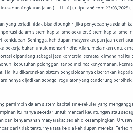
Lintas dan Angkutan Jalan (UU LLAJ). (Liputan6.com 23/03/2025).
n yang terjadi, tidak bisa dipungkiri jika penyebabnya adalah k
anportasi dalam sistem kapitalisme-sekuler. Sistem kapitalisme ini
 kehidupan. Sehingga, kehidupan masyarakat pun jauh dari atu
ka bekerja bukan untuk mencari ridho Allah, melainkan untuk me
ortasi dipandang sebagai jasa komersial semata, dimana hal itu 
menuhi kebutuhan pelanggan, tanpa melihat kenyamanan, keam
. Hal itu dikarenakan sistem pengelolaannya diserahkan kepada
ara hanya dijadikan sebagai regulator yang cenderung berpihak
rang pemimpin dalam sistem kapitalisme-sekuler yang mengangg
pinan itu hanya sekedar untuk mencari keuntungan atau sebag
an dan kenyamanan masyarakat seolah dikesampingkan. Urusan
bas dari tidak teraturnya tata kelola kehidupan mereka. Terlebih