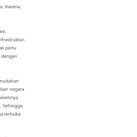
s. Karena,
am.
rastruktur,
ak perlu
a dengan
emudahan
iban negara
idalamnya
. Sehingga,
ga terbuka