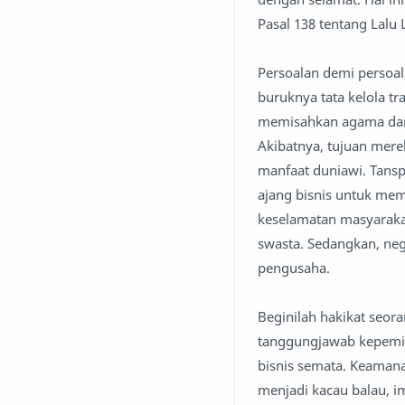
Pasal 138 tentang Lalu 
Persoalan demi persoala
buruknya tata kelola tr
memisahkan agama dari
Akibatnya, tujuan mere
manfaat duniawi. Tansp
ajang bisnis untuk me
keselamatan masyarakat
swasta. Sedangkan, neg
pengusaha.
Beginilah hakikat seo
tanggungjawab kepemim
bisnis semata. Keaman
menjadi kacau balau, im