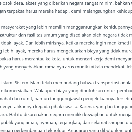
elosok desa, akses yang diberikan negara sangat minim, bahkan t
gan terpaksa harus mereka hadapi, demi melangsungkan kehidu
ak masyarakat yang lebih memilih menggantungkan kehidupannya
astruktur dan fasilitas umum yang disediakan oleh negara tidak 
tidak layak. Dan lebih mirisnya, ketika mereka ingin menikmati i
g lebih layak, mereka harus mengeluarkan biaya yang tidak mura
rpaksa harus merantau ke kota, untuk mencari kerja demi meny
ah yang menyebabkan ramainya arus mudik tatkala mendekati le
Islam. Sistem Islam telah memandang bahwa transportasi adalah 
eh dikomersialkan. Walaupun biaya yang dibutuhkan untuk pemb
g mahal dan rumit, namun tanggungjawab pengelolaannya terseb
menyerahkannya kepada pihak swasta. Karena, yang bertanggu
ra. Hal itu dikarenakan negara memiliki kewajiban untuk menj
 publik yang aman, nyaman, terjangkau, dan selamat sampai tu
ai dengan perkembangan teknologi. Anggaran yang dibutuhkan un