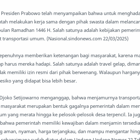
 Presiden Prabowo telah menyampaikan bahwa untuk menghada
ntah melakukan kerja sama dengan pihak swasta dalam melanca
bulan Ramadhan 1446 H. Salah satunya adalah kebijakan pemeri
t transportasi umum. (Nasional.sindonews.com 22/03/2025)
sepenuhnya memberikan ketenangan bagi masyarakat, karena m
ap harus mereka hadapi. Salah satunya adalah travel gelap, dima
tidak memiliki izin resmi dari pihak berwenang. Walaupun hargan
resiko yang didapat bisa lebih besar.
 Djoko Setijowarno menganggap, bahwa menjamurnya transporta
h masyarakat merupakan bentuk gagalnya pemerintah dalam me
um yang merata hingga ke pelosok-pelosok desa terpencil. Ia ju
bahwa pemerintah memiliki kewajiban dalam menjamin tersedi
g aman, nyaman, harga terjangkau, dan mampu mengantar hing
ni sebagaimana sudah diatur dalam Undang-Undang Nomor 22 Tah