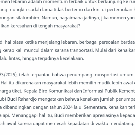
omen lebaran adalah momentum terbaik untuk berkunjung ke r
yang mungkin sudah lama tidak bertemu dan kini di pertemukan 
ungan silaturahim. Namun, bagaimana jadinya, jika momen yan
lkan keresahan di tengah masyarakat?
di hal biasa ketika menjelang lebaran, berbagai persoalan berda
kerap kali muncul dalam sarana tranportasi. Mulai dari kenaikan
lalu lintas, hingga terjadinya kecelakaan.
4/3/2025), telah terpantau bahwa penumpang transportasi umum
Hal itu dikarenakan masyarakat lebih memilih mudik lebih awal
arga tiket. Kepala Biro Komunikasi dan Informasi Publik Kement
b) Budi Rahardjo mengatakan bahwa kenaikan jumlah penump
ika dibandingkan dengan tahun 2024 lalu. Sementara, kenaikan te
ta api. Menanggapi hal itu, Budi memberikan apresiasinya kepad
bih awal karena dapat memecah kepadatan di waktu mendatang.