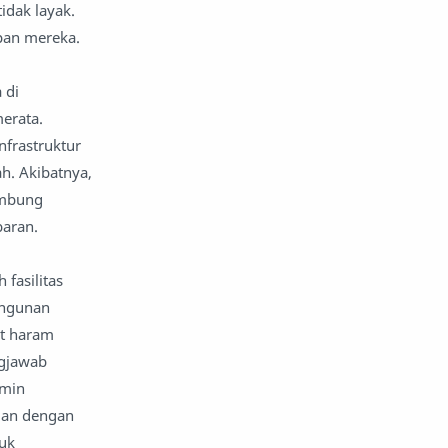
idak layak.
pan mereka.
 di
merata.
nfrastruktur
h. Akibatnya,
ambung
baran.
fasilitas
angunan
ut haram
ngjawab
amin
juan dengan
tuk