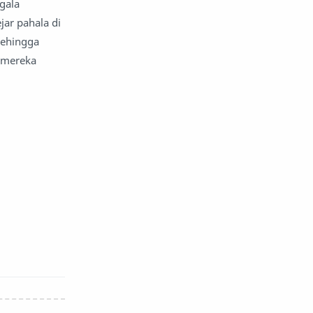
gala
ar pahala di
sehingga
 mereka