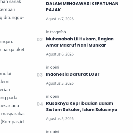
umah sanak
DALAM MENGAWASI KEPATUHAN
kembali
PAJAK
g ditunggu-
Muhasabah Lil Hukam, Bagian
tangan.
Amar Makruf Nahi Munkar
 harga tiket
 mulai
Indonesia Darurat LGBT
 demi
erian
ang pada
Rusaknya Kepribadian dalam
rbesar ada
Sistem Sekuler, Islam Solusinya
a masyarakat
 (Kompas.id