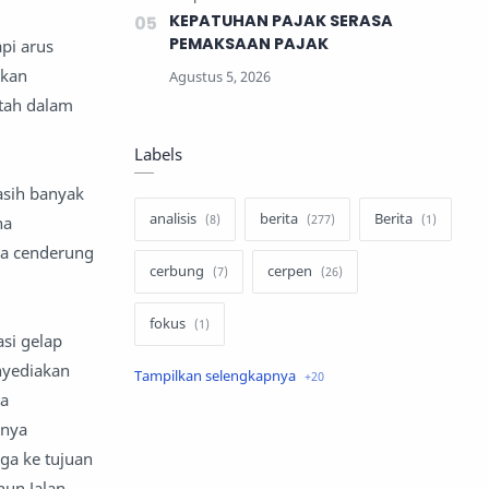
KEPATUHAN PAJAK SERASA
PEMAKSAAN PAJAK
pi arus
rkan
ntah dalam
Labels
asih banyak
analisis
berita
Berita
na
ya cenderung
cerbung
cerpen
fokus
si gelap
nyediakan
hukum
internasional
ga
anya
keluarga
kisah
ga ke tujuan
komentar politik
liqo syawal
un Jalan