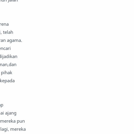
nafsiyah
opini
arena
Opini
Oponi
, telah
ran agama.
parenting
puisi
ncari
reportase
reportase acara
dijadikan
anan,dan
sastra
sirah
 pihak
 kepada
surat pembaca
teens
tsaqofah
utama
ap
ai ajang
 mereka pun
 lagi, mereka