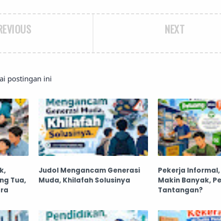
REVIOUS
NEXT
 postingan ini
k,
Judol Mengancam Generasi
Pekerja Informal
ng Tua,
Muda, Khilafah Solusinya
Makin Banyak, P
ara
Tantangan?