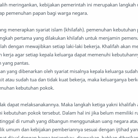
h-alih meringankan, kebijakan pemerintah ini merupakan langkah 
ap pemenuhan papan bagi warga negara.
ng menerapkan syariat islam (khilafah). pemenuhan kebutuhan
Langkah pertama yang dilakukan khilafah untuk menjamin pemen
lah dengan mewajibkan setiap laki-laki bekerja. Khalifah akan 
n kerja agar setiap kepala keluarga dapat memenuhi kebutuhan
 yang pantas.
san yang dibenarkan oleh syariat misalnya kepala keluarga sudah
kit atau sudah tua dan tidak kuat bekerja, maka keluarganya ber
nuhan kebutuhan pokok.
idak dapat melaksanakannya. Maka langkah ketiga yakni khalifah
kebutuhan pokok tersebut. Dalam hal ini jika belum memiliki 
n tinggal di rumah yang dibangun menggunakan uang negara ata
ik umum dan kebijakan pemberiannya sesuai dengan ijtihad yan
at dijual dengan harga terjangkau, disewakan, bahkan diberik