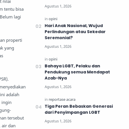
 nilai
m tentu bisa
Belum lagi
Hari Anak Nasional, Wujud
Perlindungan atau Sekedar
Seremonial?
an properti
ak yang
as
Bahaya LGBT, Pelaku dan
Pendukung semua Mendapat
Azab-Nya
SR).
 menyediakan
ini adalah
 ingin
Tiga Peran Bebaskan Generasi
ggung-
dari Penyimpangan LGBT
han tersebut
 air dan