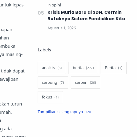
untuk lepas
Krisis Murid Baru di SDN, Cermin
Retaknya Sistem Pendidikan Kita
 papan
uhan
membuka
Labels
nya masing-
analisis
berita
Berita
 tidak dapat
kewajiban
cerbung
cerpen
fokus
 akan turun
rumah,
hukum
internasional
u
keluarga
kisah
g ada.
an cuma-cuma.