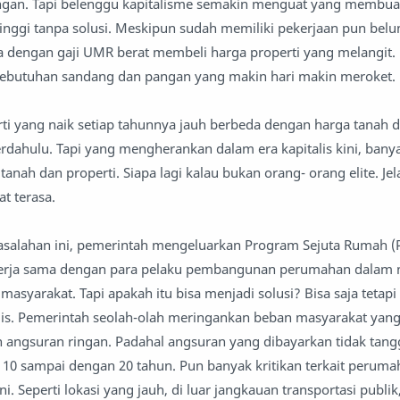
gan. Tapi belenggu kapitalisme semakin menguat yang membuat
tinggi tanpa solusi. Meskipun sudah memiliki pekerjaan pun belu
 dengan gaji UMR berat membeli harga properti yang melangit. 
kebutuhan sandang dan pangan yang makin hari makin meroket.
ti yang naik setiap tahunnya jauh berbeda dengan harga tanah d
rdahulu. Tapi yang mengherankan dalam era kapitalis kini, bany
anah dan properti. Siapa lagi kalau bukan orang- orang elite. Jel
t terasa.
alahan ini, pemerintah mengeluarkan Program Sejuta Rumah (P
erja sama dengan para pelaku pembangunan perumahan dalam
masyarakat. Tapi apakah itu bisa menjadi solusi? Bisa saja tetapi 
talis. Pemerintah seolah-olah meringankan beban masyarakat yang
 angsuran ringan. Padahal angsuran yang dibayarkan tidak tan
10 sampai dengan 20 tahun. Pun banyak kritikan terkait peruma
. Seperti lokasi yang jauh, di luar jangkauan transportasi publik,