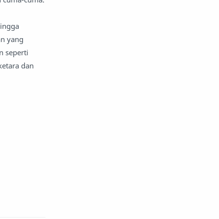
komentar politik
liqo syawal
hingga
nafsiyah
opini
an yang
n seperti
Opini
Oponi
ketara dan
parenting
puisi
reportase
reportase acara
sastra
sirah
surat pembaca
teens
tsaqofah
utama