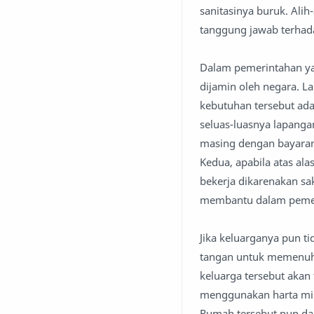
sanitasinya buruk. Ali
tanggung jawab terhad
Dalam pemerintahan ya
dijamin oleh negara. 
kebutuhan tersebut ada
seluas-luasnya lapanga
masing dengan bayaran
Kedua, apabila atas ala
bekerja dikarenakan sa
membantu dalam peme
Jika keluarganya pun t
tangan untuk memenuhi 
keluarga tersebut aka
menggunakan harta mil
Rumah tersebut pun dap