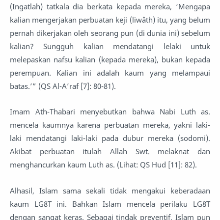
(Ingatlah) tatkala dia berkata kepada mereka, ‘Mengapa
kalian mengerjakan perbuatan keji (liwâth) itu, yang belum
pernah dikerjakan oleh seorang pun (di dunia ini) sebelum
kalian? Sungguh kalian mendatangi lelaki untuk
melepaskan nafsu kalian (kepada mereka), bukan kepada
perempuan. Kalian ini adalah kaum yang melampaui
batas.’” (QS Al-A’raf [7]: 80-81).
Imam Ath-Thabari menyebutkan bahwa Nabi Luth as.
mencela kaumnya karena perbuatan mereka, yakni laki-
laki mendatangi laki-laki pada dubur mereka (sodomi).
Akibat perbuatan itulah Allah Swt. melaknat dan
menghancurkan kaum Luth as. (Lihat: QS Hud [11]: 82).
Alhasil, Islam sama sekali tidak mengakui keberadaan
kaum LG8T ini. Bahkan Islam mencela perilaku LG8T
dengan sangat keras. Sebagai tindak preventif, Islam pun