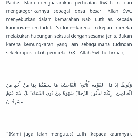
Pantas Islam mengharamkan perbuatan liwâth ini dan
mengategorikannya sebagai dosa besar. Allah Swt.
menyebutkan dalam kemarahan Nabi Luth as. kepada
kaumnya—penduduk Sodom—karena kekejian mereka
melakukan hubungan seksual dengan sesama jenis. Bukan
karena kemungkaran yang lain sebagaimana tudingan
sekelompok tokoh pembela LG8T. Allah Swt. berfirman,
وَلُوطًا إِذْ قَالَ لِقَوْمِهِ أَتَأْتُونَ الْفَاحِشَةَ مَا سَبَقَكُمْ بِهَا مِنْ أَحَدٍ مِنَ
الْعَالَمِينَ . إِنَّكُمْ لَتَأْتُونَ الرِّجَالَ شَهْوَةً مِنْ دُونِ النِّسَاءِ ۚ بَلْ أَنْتُمْ قَوْمٌ
مُسْرِفُونَ
“(Kami juga telah mengutus) Luth (kepada kaumnya).