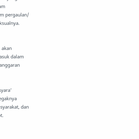
lam
tem pergaulan/
ksualnya.
, akan
masuk dalam
langgaran
syara’
tegaknya
syarakat, dan
bt.