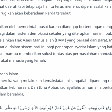
at daerah tapi tetap saja hal itu terus menerus dipermasalahkan
irugikan akan keberadaan Perda tersebut.
alkan oleh pemerintah pusat karena dianggap bertentangan deng
agi dalam sistem demokrasi sekuler yang diterapkan hari ini, bu
lainkan Hak Asasi Manusia lah (HAM) yang berasal dari Barat. 
at di dalam sistem hari ini bagi penerapan syariat Islam yang k
akan mampu memberikan solusi tuntas atas permasalahan manusia
 akal manusia yang lemah.
engan Islam
mereka yang melakukan kemaksiatan ini sangatlah dipandang r
kan kebinasaan. Dari Ibnu Abbas radhiyallahu anhuma, ia berkat
allam bersabda,
وَقَعَ عَلَى بَهِيمَةٍ، مَلْعُونٌ مَنْ عَمِلَ عَمَلَ قَوْمِ لُوطٍ. قَالَهَا رَسُولُ اللهِ صَلَّى اللهُ عَ