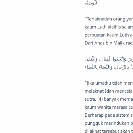
اللُّوطِيَّةِ
“Terlaknatlah orang ya
kaum Luth alaihis salam
perbuatan kaum Luth al
Dari Anas bin Malik rad
يرَ، وَاتَّخَذُوا الْقِيَانَ، وَاكْتَفَى
“Jika umatku telah meng
melaknat (dan mencela)
sutra, (4) banyak mema
kaum wanita merasa cu
Berharap pada sistem s
pungguk merindukan bul
dilaknat tersebut aka