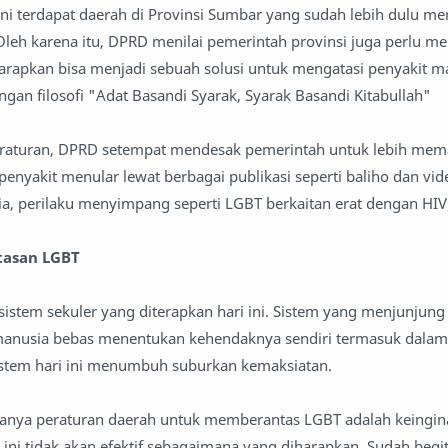
 ini terdapat daerah di Provinsi Sumbar yang sudah lebih dulu m
eh karena itu, DPRD menilai pemerintah provinsi juga perlu me
harapkan bisa menjadi sebuah solusi untuk mengatasi penyakit m
gan filosofi "Adat Basandi Syarak, Syarak Basandi Kitabullah"
raturan, DPRD setempat mendesak pemerintah untuk lebih mem
penyakit menular lewat berbagai publikasi seperti baliho dan vid
a, perilaku menyimpang seperti LGBT berkaitan erat dengan HIV
tasan LGBT
istem sekuler yang diterapkan hari ini. Sistem yang menjunjung 
anusia bebas menentukan kehendaknya sendiri termasuk dala
Sistem hari ini menumbuh suburkan kemaksiatan.
adanya peraturan daerah untuk memberantas LGBT adalah keingi
 ini tidak akan efektif sebagaimana yang diharapkan. Sudah begi