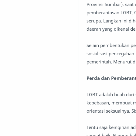
Provinsi Sumbar), saat
pemberantasan LGBT. Ol
serupa. Langkah ini di
daerah yang dikenal den
Selain pembentukan pe
sosialisasi pencegahan 
pemerintah. Menurut di
Perda dan Pemberan
LGBT adalah buah dari s
kebebasan, membuat m
orientasi seksualnya. 
Tentu saja keinginan 
sangat baik. Namun hal