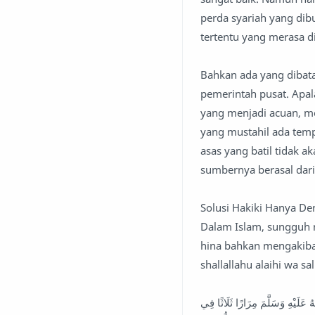
perda syariah yang dibu
tertentu yang merasa d
Bahkan ada yang dibat
pemerintah pusat. Apal
yang menjadi acuan, me
yang mustahil ada temp
asas yang batil tidak 
sumbernya berasal dari
Solusi Hakiki Hanya D
Dalam Islam, sungguh 
hina bahkan mengakibat
shallallahu alaihi wa s
لَيْهِ وَسَلَّمَ مِرَارًا ثَلَاثًا فِي