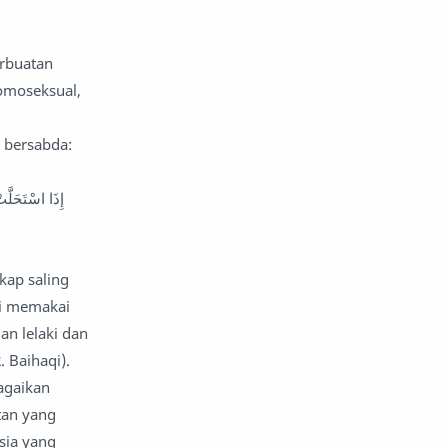
nafsiyah
opini
erbuatan
homoseksual,
Opini
Oponi
parenting
puisi
am bersabda:
reportase
reportase acara
إِذَا اسْتَحَلَّت
sastra
sirah
kap saling
surat pembaca
teens
ki memakai
tsaqofah
utama
an lelaki dan
 Baihaqi).
agaikan
tan yang
sia yang