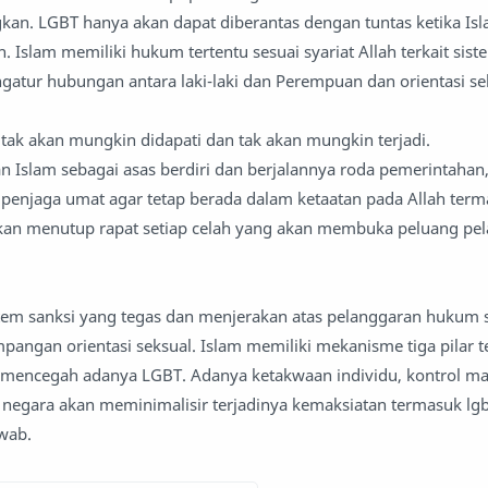
kan. LGBT hanya akan dapat diberantas dengan tuntas ketika Is
h. Islam memiliki hukum tertentu sesuai syariat Allah terkait sis
ngatur hubungan antara laki-laki dan Perempuan dan orientasi se
 tak akan mungkin didapati dan tak akan mungkin terjadi.
 Islam sebagai asas berdiri dan berjalannya roda pemerintahan
penjaga umat agar tetap berada dalam ketaatan pada Allah ter
 akan menutup rapat setiap celah yang akan membuka peluang pe
stem sanksi yang tegas dan menjerakan atas pelanggaran hukum 
angan orientasi seksual. Islam memiliki mekanisme tiga pilar 
n mencegah adanya LGBT. Adanya ketakwaan individu, kontrol ma
negara akan meminimalisir terjadinya kemaksiatan termasuk lg
wab.