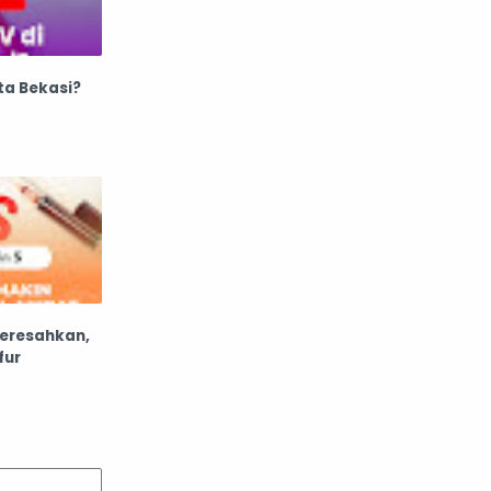
ta Bekasi?
Meresahkan,
fur