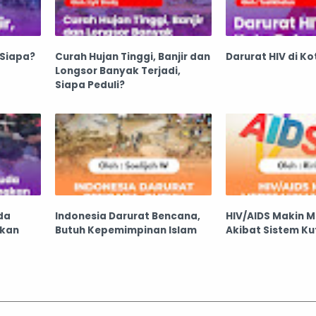
 Siapa?
Curah Hujan Tinggi, Banjir dan
Darurat HIV di Ko
Longsor Banyak Terjadi,
Siapa Peduli?
da
Indonesia Darurat Bencana,
HIV/AIDS Makin 
kan
Butuh Kepemimpinan Islam
Akibat Sistem Ku