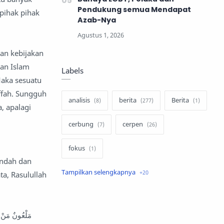
Pendukung semua Mendapat
 pihak pihak
Azab-Nya
an kebijakan
kan Islam
Labels
Maka sesuatu
affah. Sungguh
analisis
berita
Berita
, apalagi
cerbung
cerpen
fokus
endah dan
hukum
internasional
a, Rasulullah
keluarga
kisah
مَلْعُونٌ مَنْ 
komentar politik
liqo syawal