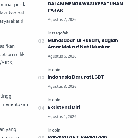
DALAM MENGAWASI KEPATUHAN
embuat perda
PAJAK
lakukan hal
asyarakat di
Muhasabah Lil Hukam, Bagian
asifkan
Amar Makruf Nahi Munkar
eotron milik
/AIDS.
Indonesia Darurat LGBT
tinggi
m menentukan
Eksistensi Diri
nan yang
tu banyak
Bahaya LGBT, Pelaku dan