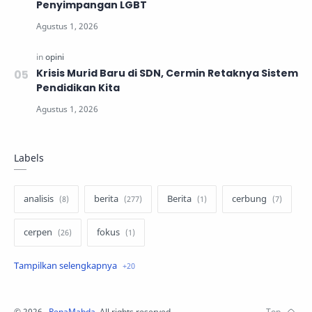
Penyimpangan LGBT
Krisis Murid Baru di SDN, Cermin Retaknya Sistem
Pendidikan Kita
Labels
analisis
berita
Berita
cerbung
cerpen
fokus
hukum
internasional
keluarga
kisah
komentar politik
liqo syawal
©
2026
‧
PenaMabda
. All rights reserved.