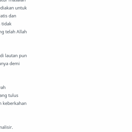
ediakan untuk
nafsiyah
opini
atis dan
 tidak
Opini
Oponi
 telah Allah
parenting
puisi
reportase
reportase acara
di lautan pun
unya demi
sastra
sirah
surat pembaca
teens
wah
ang tulus
tsaqofah
utama
an keberkahan
lisir.