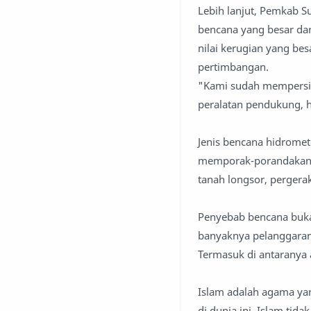
Lebih lanjut, Pemkab S
bencana yang besar dan 
nilai kerugian yang be
pertimbangan.
"Kami sudah mempersia
peralatan pendukung, h
Jenis bencana hidromete
memporak-porandakan s
tanah longsor, pergera
Penyebab bencana bukan
banyaknya pelanggaran 
Termasuk di antaranya
Islam adalah agama ya
di dunia ini. Islam ti