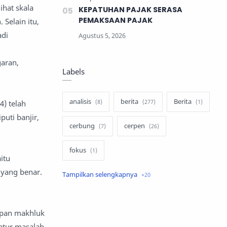
hat skala
KEPATUHAN PAJAK SERASA
PEMAKSAAN PAJAK
 Selain itu,
adi
aran,
Labels
analisis
berita
Berita
4) telah
uti banjir,
cerbung
cerpen
fokus
itu
 yang benar.
hukum
internasional
keluarga
kisah
upan makhluk
komentar politik
liqo syawal
gatur masalah