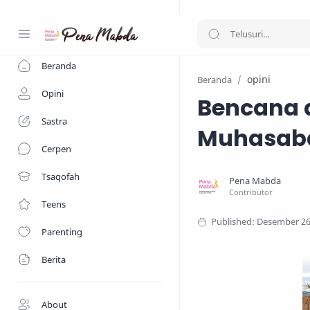
-->
Beranda
opini
Beranda
Opini
Bencana 
Sastra
Muhasab
Cerpen
Tsaqofah
Teens
Parenting
Berita
About