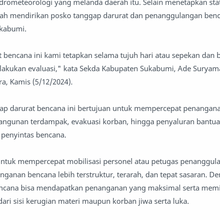
drometeorologi yang melanda daerah itu. Selain menetapkan sta
elah mendirikan posko tanggap darurat dan penanggulangan benc
kabumi.
t bencana ini kami tetapkan selama tujuh hari atau sepekan dan b
ilakukan evaluasi," kata Sekda Kabupaten Sukabumi, Ade Suryama
a, Kamis (5/12/2024).
gap darurat bencana ini bertujuan untuk mempercepat penangan
bangunan terdampak, evakuasi korban, hingga penyaluran bantua
 penyintas bencana.
 untuk mempercepat mobilisasi personel atau petugas penanggul
ganan bencana lebih terstruktur, terarah, dan tepat sasaran. D
encana bisa mendapatkan penanganan yang maksimal serta mem
ari sisi kerugian materi maupun korban jiwa serta luka.