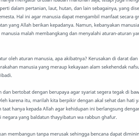
erti dalam pertanian, laut, hutan, dan lain sebagainya, yang dis
mesta. Hal ini agar manusia dapat mengambil manfaat secara gr
atan yang Allah berikan kepadanya. Namun, kebanyakan manusia
 manusia malah membangkang dan menyalahi aturan-aturan yang
atur oleh aturan manusia, apa akibatnya? Kerusakan di darat dan 
eserakahan manusia yang meraup kekayaan alam sekehendak nafs
ibadi.
 dan bertobat dengan berupaya agar syariat segera tegak di ba
h karena itu, marilah kita berpikir dengan akal sehat dan hati y
n taat hanya kepada Allah agar kehidupan ini berlangsung deng
i negara yang baldatun thayyibatun wa rabbun ghafur.
an membangun tanpa merusak sehingga bencana dapat diminima