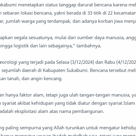
ukabumi menetapkan status tanggap darurat bencana karena meli
sebaran lokasi bencana, yakni berada di 33 titik di 22 kecamatan.
sar, jumlah warga yang terdampak, dan adanya korban jiwa menj
pkan segala sesuatunya, mulai dari sumber daya manusia, angg
ingga logistik dan lain sebagainya," tambahnya.
orologi yang terjadi pada Selasa (3/12/2024) dan Rabu (4/12/202
ejumlah daerah di Kabupaten Sukabumi. Bencana tersebut melip
kan tanah, dan angin kencang.
 hanya faktor alam, tetapi juga ulah tangan-tangan manusia, ya
syariat akibat kehidupan yang tidak diatur dengan syariat Islam
 adalah eksploitasi alam atas nama pembangunan.
ng paling sempurna yang Allah turunkan untuk mengatur kehid
dak hanya mengatur urusan ibadah mahdhah saja, tetapi juga men