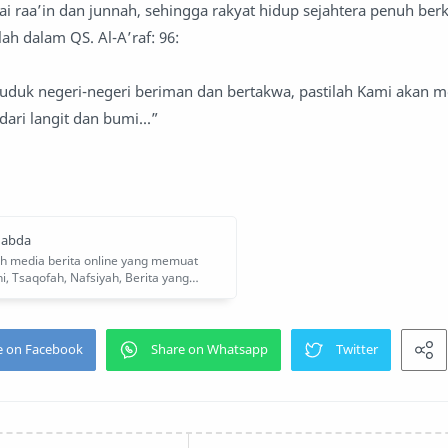
i raa’in dan junnah, sehingga rakyat hidup sejahtera penuh ber
ah dalam QS. Al-A’raf: 96:
duduk negeri-negeri beriman dan bertakwa, pastilah Kami akan 
ari langit dan bumi...”