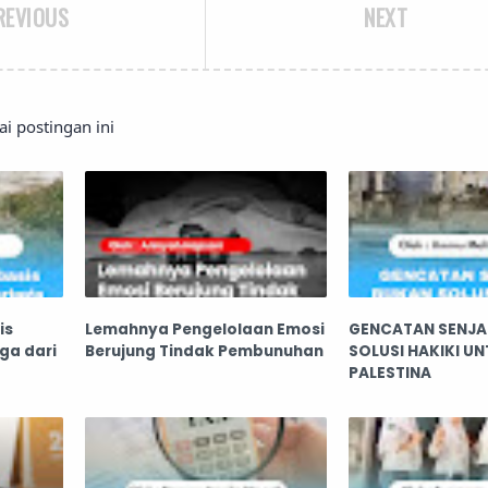
REVIOUS
NEXT
 postingan ini
is
Lemahnya Pengelolaan Emosi
GENCATAN SENJA
aga dari
Berujung Tindak Pembunuhan
SOLUSI HAKIKI U
PALESTINA