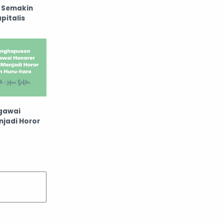
 Semakin
pitalis
gawai
jadi Horor