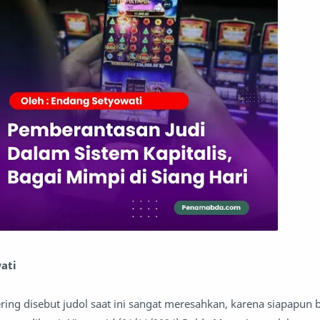
wati
sering disebut judol saat ini sangat meresahkan, karena siapapun 