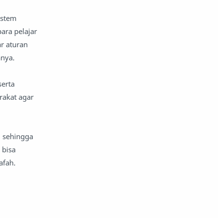
istem
ara pelajar
r aturan
anya.
serta
akat agar
u sehingga
 bisa
afah.