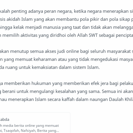
 kalah penting adanya peran negara, ketika negara menerapkan s
sis akidah Islam yang akan membantu pola pikir dan pola sikap p
hingga kelak menjadi manusia yang taat dan tidak akan melangga
h memilih aktivitas yang diridhoi oleh Allah SWT sebagai pencipt
kan menutup semua akses judi online bagi seluruh masyarakat 
n yang memuat keharaman atau yang tidak mengedukasi masyar
k ada ruang untuk kemaksiatan dalam sistem Islam.
uga memberikan hukuman yang memberikan efek jera bagi pelak
ng berani untuk mengulangi kesalahan yang sama. Semua ini akan
a mau menerapkan Islam secara kaffah dalam naungan Daulah Khil