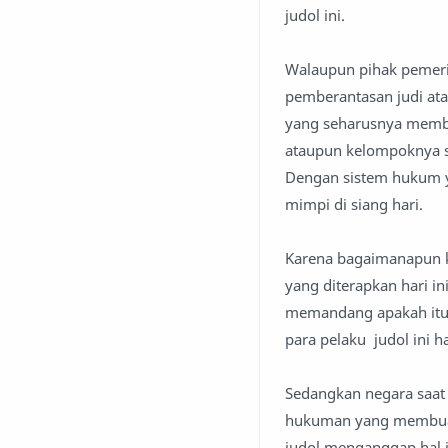
judol ini.
Walaupun pihak pemeri
pemberantasan judi ata
yang seharusnya memb
ataupun kelompoknya s
Dengan sistem hukum ya
mimpi di siang hari.
Karena bagaimanapun kon
yang diterapkan hari i
memandang apakah itu h
para pelaku judol ini 
Sedangkan negara saat 
hukuman yang membuat p
judol menganggap hal i