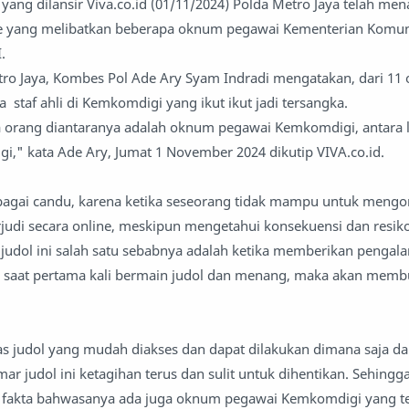
i yang dilansir Viva.co.id (01/11/2024) Polda Metro Jaya telah me
line yang melibatkan beberapa oknum pegawai Kementerian Komun
.
ro Jaya, Kombes Pol Ade Ary Syam Indradi mengatakan, dari 11 
 staf ahli di Kemkomdigi yang ikut ikut jadi tersangka.
a orang diantaranya adalah oknum pegawai Kemkomdigi, antara l
digi," kata Ade Ary, Jumat 1 November 2024 dikutip VIVA.co.id.
ebagai candu, karena ketika seseorang tidak mampu untuk mengo
judi secara online, meskipun mengetahui konsekuensi dan resik
 judol ini salah satu sebabnya adalah ketika memberikan penga
saat pertama kali bermain judol dan menang, maka akan membu
itas judol yang mudah diakses dan dapat dilakukan dimana saja da
 judol ini ketagihan terus dan sulit untuk dihentikan. Sehingga
 fakta bahwasanya ada juga oknum pegawai Kemkomdigi yang te