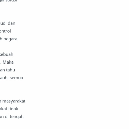
komentar politik
liqo syawal
nafsiyah
opini
judi dan
ontrol
Opini
Oponi
h negara.
parenting
puisi
 sebuah
reportase
reportase acara
a. Maka
dan tahu
sastra
sirah
jauhi semua
surat pembaca
teens
a masyarakat
tsaqofah
utama
kat tidak
an di tengah