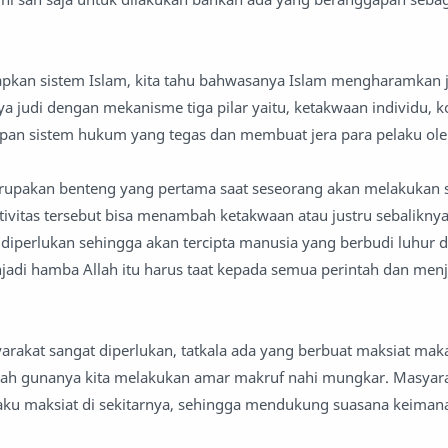
apkan sistem Islam, kita tahu bahwasanya Islam mengharamkan 
a judi dengan mekanisme tiga pilar yaitu, ketakwaan individu, k
pan sistem hukum yang tegas dan membuat jera para pelaku ole
rupakan benteng yang pertama saat seseorang akan melakukan
ktivitas tersebut bisa menambah ketakwaan atau justru sebalikny
t diperlukan sehingga akan tercipta manusia yang berbudi luhur 
adi hamba Allah itu harus taat kepada semua perintah dan men
rakat sangat diperlukan, tatkala ada yang berbuat maksiat mak
lah gunanya kita melakukan amar makruf nahi mungkar. Masyara
aku maksiat di sekitarnya, sehingga mendukung suasana keiman