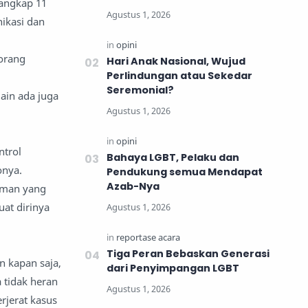
nangkap 11
ikasi dan
orang
Hari Anak Nasional, Wujud
Perlindungan atau Sekedar
Seremonial?
ain ada juga
ntrol
Bahaya LGBT, Pelaku dan
onya.
Pendukung semua Mendapat
Azab-Nya
laman yang
at dirinya
Tiga Peran Bebaskan Generasi
n kapan saja,
dari Penyimpangan LGBT
 tidak heran
rjerat kasus