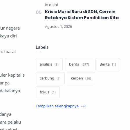
Krisis Murid Baru di SDN, Cermin
Retaknya Sistem Pendidikan Kita
tur negara
aya diri
Labels
. Ibarat
analisis
berita
Berita
ler kapitalis
cerbung
cerpen
tanpa
adakalanya
fokus
hukum
internasional
adanya
keluarga
kisah
ara pelaku
ai solusi