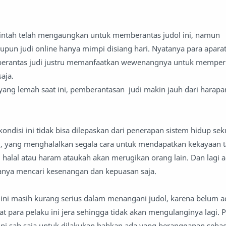
ntah telah mengaungkan untuk memberantas judol ini, namun
upun judi online hanya mimpi disiang hari. Nyatanya para apara
erantas judi justru memanfaatkan wewenangnya untuk memperk
aja.
ng lemah saat ini, pemberantasan judi makin jauh dari harapan
disi ini tidak bisa dilepaskan dari penerapan sistem hidup seku
ni, yang menghalalkan segala cara untuk mendapatkan kekayaan 
alal atau haram ataukah akan merugikan orang lain. Dan lagi 
hanya mencari kesenangan dan kepuasan saja.
ini masih kurang serius dalam menangani judol, karena belum 
ara pelaku ini jera sehingga tidak akan mengulanginya lagi. P
ni sah saja untuk dilakukan bahkan ada yang beranggapan sebag