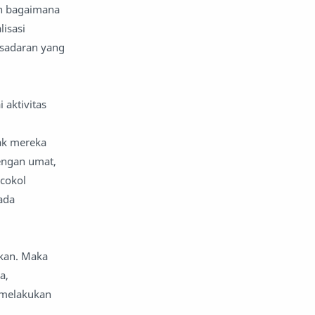
an bagaimana
isasi
esadaran yang
aktivitas
ak mereka
engan umat,
rcokol
ada
lkan. Maka
a,
 melakukan