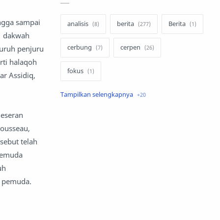
ingga sampai
analisis
berita
Berita
an dakwah
cerbung
cerpen
luruh penjuru
rti halaqoh
fokus
ar Assidiq,
hukum
internasional
geseran
keluarga
kisah
rousseau,
sebut telah
komentar politik
liqo syawal
 Pemuda
nafsiyah
opini
uh
a pemuda.
Opini
Oponi
parenting
puisi