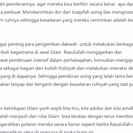
 pemikirannya, agar mereka bisa berfikir secara benar apa d
 perbuat. Membersihkan diri dari tsaqofah asing dan menginstal
am ruhnya sehingga kesadaran yang mereka cerminkan adalah k
tugas penting para pengemban dakwah untuk melakukan berbagai 
ali bagaimana di awal Islam Rasulullah mengajarkan dan
wat pembinaan intensif dalam perhalaqahan, kemudian mengaj
 sebagai bagian dari kutlah hizbiyah dan melakukan interaksi d
ang di dapatnya. Sehingga pemikiran asing yang telah lama be
akan lenyap dan berganti dengan kesadaran ruhiyah yang taat p
n kehidupan Islam yanh wajib kita tiru, kita adobsi dan kita ama
elah menjauh dari nilai Islam bisa teratasi dengan terus membin
rahkan potensi mereka secara benar seperti ketika Rasulullah
 menjadikan seluruh manusia di muka bumi ini.