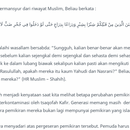
termansyur dari riwayat Muslim, Beliau berkata :
لِكُمْ شِبْرًا بِشِبْرٍ وَذِرَاعًا بِذِرَاعٍ حَتَّى لَوْ دَخَلُوا فِي جُحْرِ ضَبٍّ لَاتَّبَعْتُمُوهُمْ قُلْنَا يَا ر
‘alaihi wasallam bersabda: “Sungguh, kalian benar-benar akan me
sebelum kalian sejengkal demi sejengkal dan sehasta demi sehas
 ke dalam lubang biawak sekalipun kalian pasti akan mengikuti
Rasulullah, apakah mereka itu kaum Yahudi dan Nasrani?” Beli
n mereka?” (HR Muslim – Shahih).
h menjadi kenyataan saat kita melihat betapa perubahan pemikir
 terkontaminasi oleh tsaqofah Kafir. Generasi memang masih de
a pemikiran mereka bukan lagi mempunyai pemikiran yang isl
a menyadari atas pergeseran pemikiran tersebut. Pemuda harus