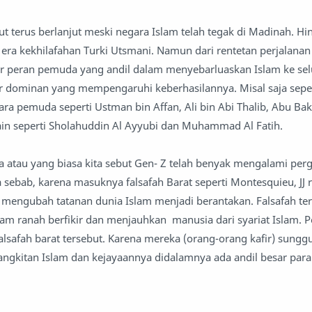
ut terus berlanjut meski negara Islam telah tegak di Madinah. H
 era kekhilafahan Turki Utsmani. Namun dari rentetan perjalan
sar peran pemuda yang andil dalam menyebarluaskan Islam ke se
r dominan yang mempengaruhi keberhasilannya. Misal saja sepe
para pemuda seperti Ustman bin Affan, Ali bin Abi Thalib, Abu Bak
ain seperti Sholahuddin Al Ayyubi dan Muhammad Al Fatih.
 atau yang biasa kita sebut Gen- Z telah benyak mengalami per
 sebab, karena masuknya falsafah Barat seperti Montesquieu, JJ 
mengubah tatanan dunia Islam menjadi berantakan. Falsafah ter
lam ranah berfikir dan menjauhkan manusia dari syariat Islam.
alsafah barat tersebut. Karena mereka (orang-orang kafir) sungg
gkitan Islam dan kejayaannya didalamnya ada andil besar par