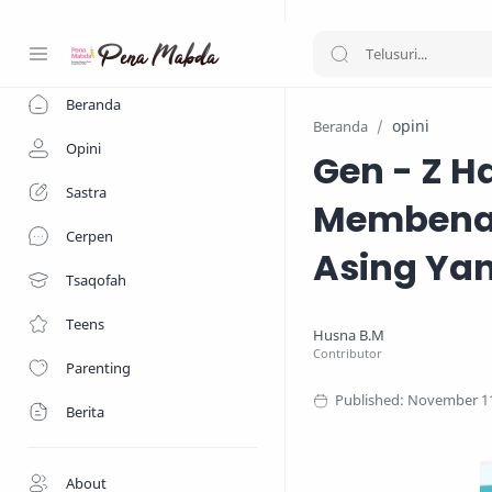
-->
Beranda
opini
Beranda
Opini
Gen - Z 
Sastra
Membenah
Cerpen
Asing Ya
Tsaqofah
Teens
Parenting
Berita
About