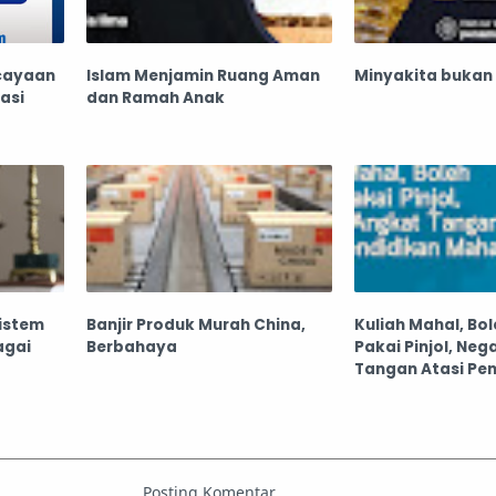
scayaan
Islam Menjamin Ruang Aman
Minyakita bukan M
asi
dan Ramah Anak
Sistem
Banjir Produk Murah China,
Kuliah Mahal, Bo
agai
Berbahaya
Pakai Pinjol, Ne
Tangan Atasi Pe
Mahal?