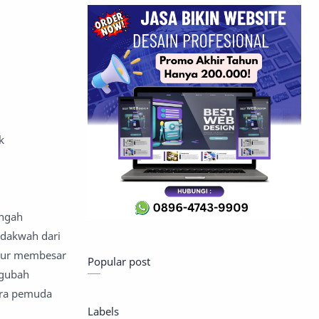
k
engah
 dakwah dari
etur membesar
Popular post
ngubah
ara pemuda
Labels