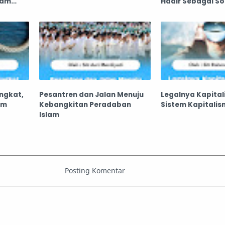
ram
Hadir Sebagai So
ingkat,
Pesantren dan Jalan Menuju
Legalnya Kapitali
em
Kebangkitan Peradaban
Sistem Kapitalis
Islam