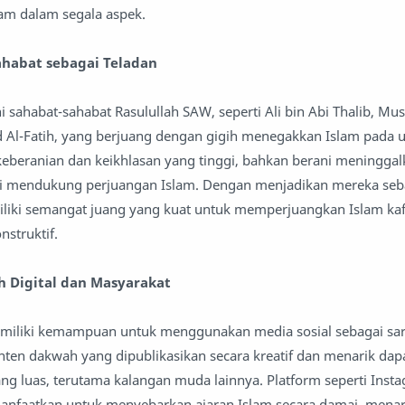
am dalam segala aspek.
ahabat sebagai Teladan
 sahabat-sahabat Rasulullah SAW, seperti Ali bin Abi Thalib, Mu
l-Fatih, yang berjuang dengan gigih menegakkan Islam pada u
keberanian dan keikhlasan yang tinggi, bahkan berani meningga
mendukung perjuangan Islam. Dengan menjadikan mereka seba
liki semangat juang yang kuat untuk memperjuangkan Islam ka
nstruktif.
h Digital dan Masyarakat
 memiliki kemampuan untuk menggunakan media sosial sebagai s
onten dakwah yang dipublikasikan secara kreatif dan menarik dap
g luas, terutama kalangan muda lainnya. Platform seperti Instag
anfaatkan untuk menyebarkan ajaran Islam secara damai, menar