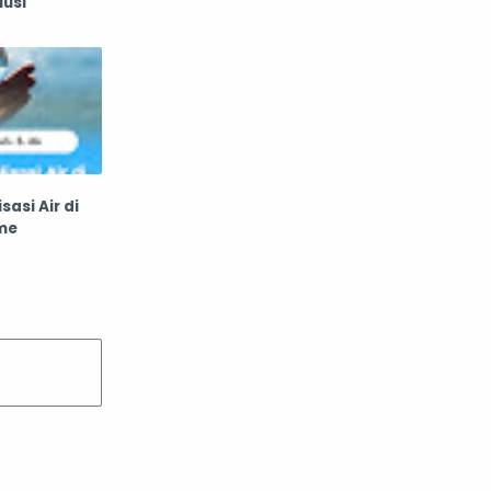
lusi
sasi Air di
me