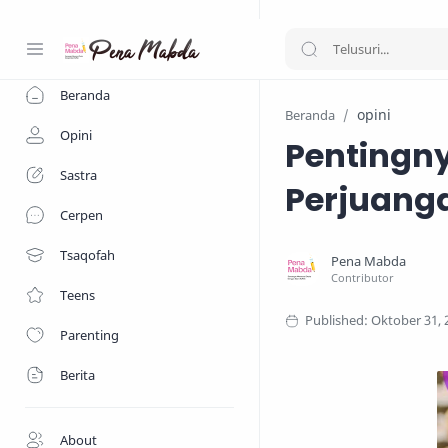
-->
Beranda
opini
Beranda
Opini
Pentingn
Sastra
Perjuanga
Cerpen
Tsaqofah
Teens
Parenting
Berita
About