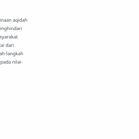
inaan aqidah
enghindari
syarakat
ai dari
ah-langkah
pada nilai-