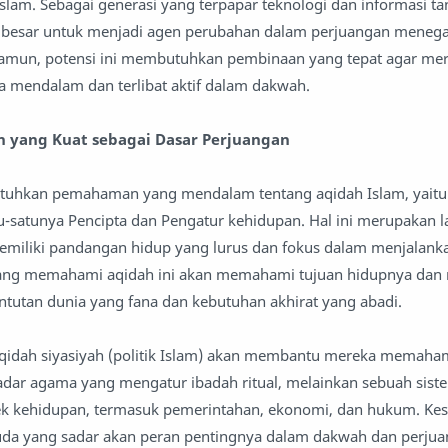
slam. Sebagai generasi yang terpapar teknologi dan informasi ta
i besar untuk menjadi agen perubahan dalam perjuangan meneg
Namun, potensi ini membutuhkan pembinaan yang tepat agar m
 mendalam dan terlibat aktif dalam dakwah.
 yang Kuat sebagai Dasar Perjuangan
uhkan pemahaman yang mendalam tentang aqidah Islam, yai
u-satunya Pencipta dan Pengatur kehidupan. Hal ini merupakan 
miliki pandangan hidup yang lurus dan fokus dalam menjalanka
yang memahami aqidah ini akan memahami tujuan hidupnya da
tutan dunia yang fana dan kebutuhan akhirat yang abadi.
 aqidah siyasiyah (politik Islam) akan membantu mereka memah
adar agama yang mengatur ibadah ritual, melainkan sebuah sist
k kehidupan, termasuk pemerintahan, ekonomi, dan hukum. Kes
a yang sadar akan peran pentingnya dalam dakwah dan perjua