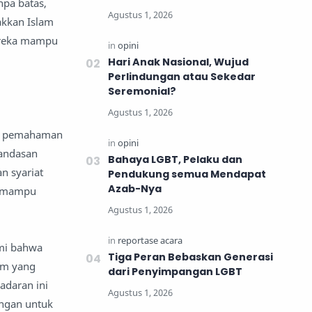
npa batas,
akkan Islam
ereka mampu
Hari Anak Nasional, Wujud
Perlindungan atau Sekedar
Seremonial?
tu pemahaman
landasan
Bahaya LGBT, Pelaku dan
n syariat
Pendukung semua Mendapat
Azab-Nya
n mampu
ami bahwa
Tiga Peran Bebaskan Generasi
em yang
dari Penyimpangan LGBT
adaran ini
ngan untuk