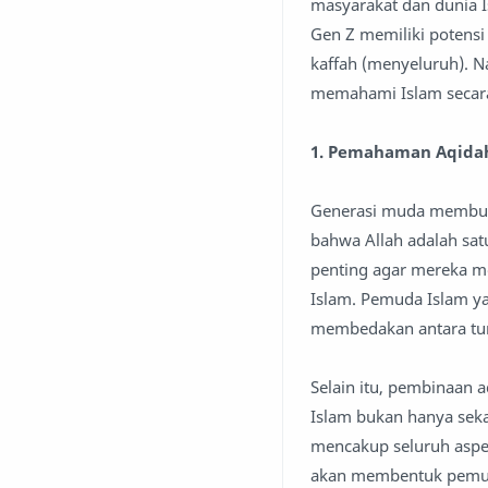
masyarakat dan dunia I
Gen Z memiliki potens
kaffah (menyeluruh). 
memahami Islam secara
1. Pemahaman Aqidah
Generasi muda membut
bahwa Allah adalah sat
penting agar mereka me
Islam. Pemuda Islam 
membedakan antara tun
Selain itu, pembinaan
Islam bukan hanya sek
mencakup seluruh aspe
akan membentuk pemud