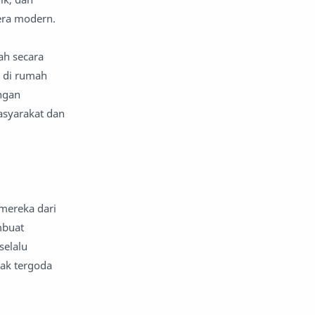
komentar politik
liqo syawal
 era modern.
nafsiyah
opini
ah secara
 di rumah
Opini
Oponi
ngan
parenting
puisi
asyarakat dan
reportase
reportase acara
sastra
sirah
mereka dari
surat pembaca
teens
mbuat
selalu
tsaqofah
utama
ak tergoda