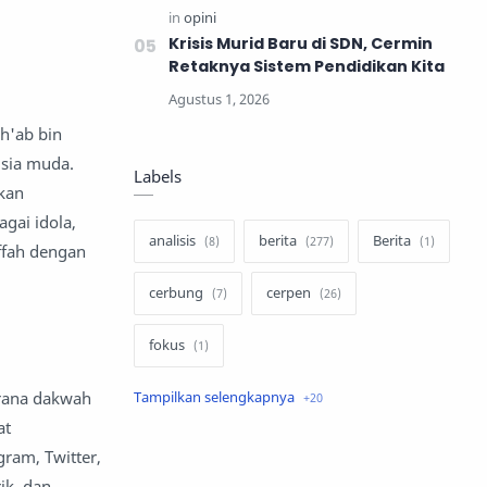
Krisis Murid Baru di SDN, Cermin
Retaknya Sistem Pendidikan Kita
sh'ab bin
sia muda.
Labels
lkan
gai idola,
analisis
berita
Berita
ffah dengan
cerbung
cerpen
fokus
arana dakwah
hukum
internasional
at
keluarga
kisah
ram, Twitter,
ik, dan