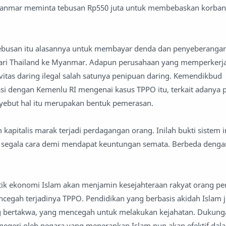
anmar meminta tebusan Rp550 juta untuk membebaskan korban. (
ebusan itu alasannya untuk membayar denda dan penyeberanga
ri Thailand ke Myanmar. Adapun perusahaan yang memperkerj
ivitas daring ilegal salah satunya penipuan daring. Kemendikbud
si dengan Kemenlu RI mengenai kasus TPPO itu, terkait adanya 
yebut hal itu merupakan bentuk pemerasan.
 kapitalis marak terjadi perdagangan orang. Inilah bukti sistem i
segala cara demi mendapat keuntungan semata. Berbeda denga
itik ekonomi Islam akan menjamin kesejahteraan rakyat orang pe
cegah terjadinya TPPO. Pendidikan yang berbasis akidah Islam 
g bertakwa, yang mencegah untuk melakukan kejahatan. Dukung
 negeri oleh negara yang menerapkan Islam pun akan efektif d