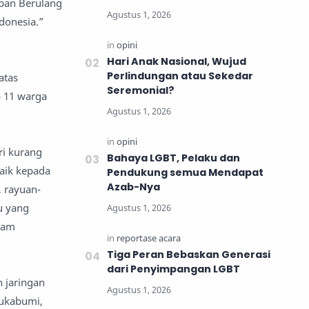
rban Berulang
donesia.”
Hari Anak Nasional, Wujud
Perlindungan atau Sekedar
atas
Seremonial?
p 11 warga
ri kurang
Bahaya LGBT, Pelaku dan
baik kepada
Pendukung semua Mendapat
Azab-Nya
, rayuan-
su yang
alam
Tiga Peran Bebaskan Generasi
dari Penyimpangan LGBT
 jaringan
Sukabumi,