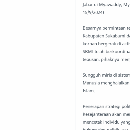
Jabar di Myawaddy, My
15/9/2024)
Besarnya permintaan t
Kabupaten Sukabumi da
korban bergerak di akt
SBMI telah berkoordina
tebusan, pihaknya men
Sungguh miris di sistem
Manusia menghalalkan 
Islam.
Penerapan strategi pol
Kesejahteraan akan men
mencetak individu yan
hukum dan politik luar