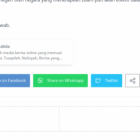
owab.