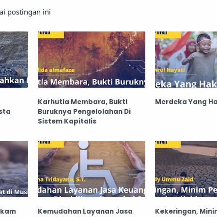
 postingan ini
Karhutla Membara, Bukti
Merdeka Yang Ha
sta
Buruknya Pengelolahan Di
Sistem Kapitalis
cekam
Kemudahan Layanan Jasa
Kekeringan, Mini