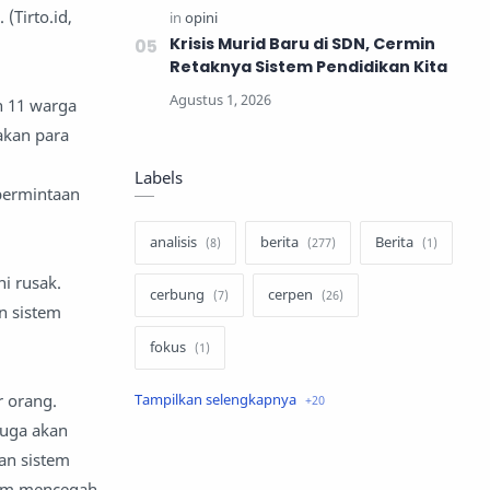
Tirto.id,
Krisis Murid Baru di SDN, Cermin
Retaknya Sistem Pendidikan Kita
n 11 warga
akan para
Labels
permintaan
analisis
berita
Berita
ni rusak.
cerbung
cerpen
n sistem
fokus
r orang.
hukum
internasional
juga akan
keluarga
kisah
an sistem
alam mencegah