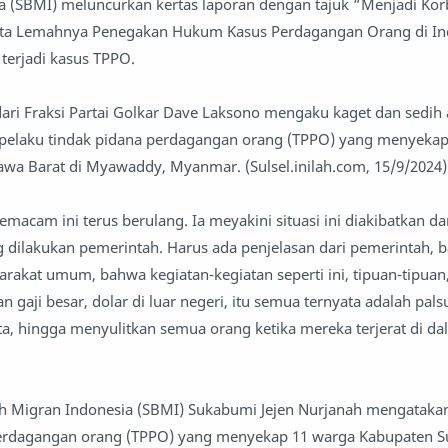
a (SBMI) meluncurkan kertas laporan dengan tajuk “Menjadi Ko
ita Lemahnya Penegakan Hukum Kasus Perdagangan Orang di In
terjadi kasus TPPO.
ari Fraksi Partai Golkar Dave Laksono mengaku kaget dan sedih 
 pelaku tindak pidana perdagangan orang (TPPO) yang menyeka
wa Barat di Myawaddy, Myanmar. (Sulsel.inilah.com, 15/9/2024)
macam ini terus berulang. Ia meyakini situasi ini diakibatkan da
 dilakukan pemerintah. Harus ada penjelasan dari pemerintah, 
rakat umum, bahwa kegiatan-kegiatan seperti ini, tipuan-tipuan
 gaji besar, dolar di luar negeri, itu semua ternyata adalah pal
ta, hingga menyulitkan semua orang ketika mereka terjerat di d
uh Migran Indonesia (SBMI) Sukabumi Jejen Nurjanah mengatakan
perdagangan orang (TPPO) yang menyekap 11 warga Kabupaten 