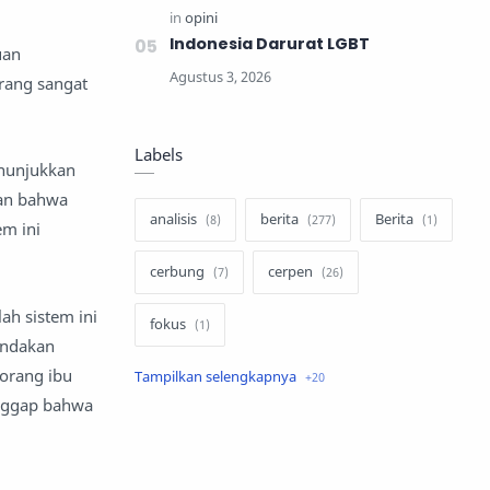
Indonesia Darurat LGBT
uan
rang sangat
Labels
enunjukkan
kan bahwa
analisis
berita
Berita
em ini
cerbung
cerpen
ah sistem ini
fokus
indakan
orang ibu
hukum
internasional
anggap bahwa
keluarga
kisah
komentar politik
liqo syawal