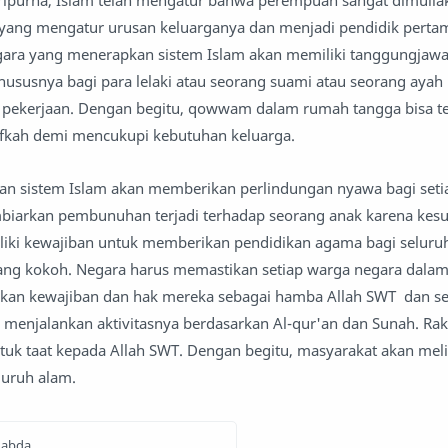
aripurna, Islam telah mengatur bahwa perempuan sangat dimulia
ri yang mengatur urusan keluarganya dan menjadi pendidik pert
gara yang menerapkan sistem Islam akan memiliki tanggungjaw
susnya bagi para lelaki atau seorang suami atau seorang ayah
pekerjaan. Dengan begitu, qowwam dalam rumah tangga bisa te
afkah demi mencukupi kebutuhan keluarga.
n sistem Islam akan memberikan perlindungan nyawa bagi setia
biarkan pembunuhan terjadi terhadap seorang anak karena kesu
iki kewajiban untuk memberikan pendidikan agama bagi seluru
ang kokoh. Negara harus memastikan setiap warga negara dalam
an kewajiban dan hak mereka sebagai hamba Allah SWT dan s
 menjalankan aktivitasnya berdasarkan Al-qur'an dan Sunah. Rak
tuk taat kepada Allah SWT. Dengan begitu, masyarakat akan meli
luruh alam.