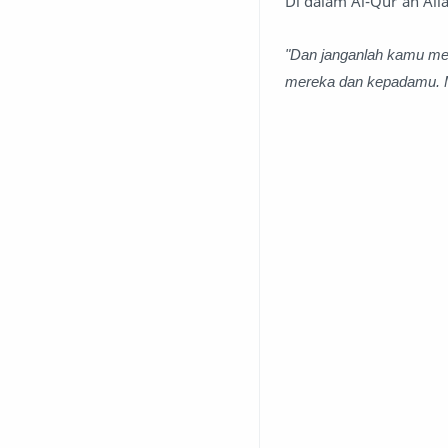
Di dalam Al-Qur’an All
"Dan janganlah kamu me
mereka dan kepadamu. M