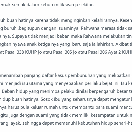
emak-semak dalam kebun milik warga sekitar.
 buah hatinya karena tidak menginginkan kelahirannya. Keseh
g buruh ,begitupun dengan suaminya. Rahwana merasa tidak s
a nya. Supaya tidak menjadi beban maka Rahwana melakukan ti
kan nyawa anak ketiga nya yang baru saja ia lahirkan. Akibat 
at Pasal 338 KUHP Jo atau Pasal 305 Jo atau Pasal 306 Ayat 2 KUH
 menambah panjang daftar kasus pembunuhan yang melibatkan 
mi menjadi isu utama yang menyebabkan perilaku bejat ini. Isu k
 Beban hidup yang menimpa pelaku dinilai berpengaruh besar t
hidup buah hatinya. Sosok ibu yang seharusnya dapat mengatur
tanya harus pula keluar rumah untuk membantu para suami menc
egitu juga dengan suami yang tidak memiliki kesempatan untuk
yang layak, sehingga dapat memenuhi kebutuhan hidup sehari-ha