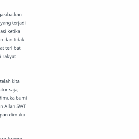
gakibatkan
yang terjadi
asi ketika
n dan tidak
t terlibat
i rakyat
elah kita
tor saja,
 dimuka bumi
an Allah SWT
upan dimuka