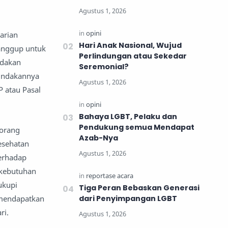
arian
Hari Anak Nasional, Wujud
anggup untuk
Perlindungan atau Sekedar
ndakan
Seremonial?
tindakannya
P atau Pasal
Bahaya LGBT, Pelaku dan
Pendukung semua Mendapat
orang
Azab-Nya
esehatan
erhadap
 kebutuhan
ukupi
Tiga Peran Bebaskan Generasi
 mendapatkan
dari Penyimpangan LGBT
ri.