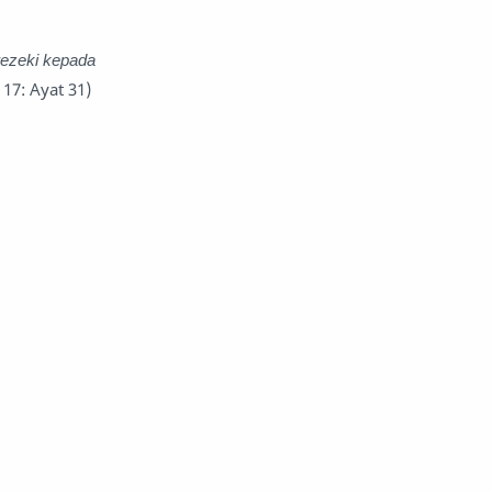
nafsiyah
opini
ezeki kepada
' 17: Ayat 31)
Opini
Oponi
parenting
puisi
reportase
reportase acara
sastra
sirah
surat pembaca
teens
tsaqofah
utama