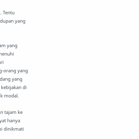
. Tentu
hidupan yang
lam yang
menuhi
ri
ng-orang yang
ndang yang
kebijakan di
ik modal.
n tajam ke
yat hanya
i dinikmati