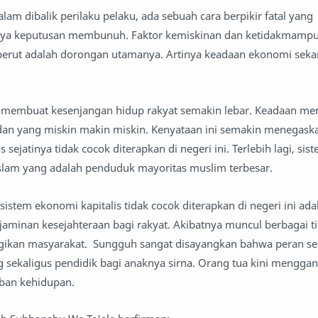
dalam dibalik perilaku pelaku, ada sebuah cara berpikir fatal yang
a keputusan membunuh. Faktor kemiskinan dan ketidakmamp
rut adalah dorongan utamanya. Artinya keadaan ekonomi seka
ah membuat kesenjangan hidup rakyat semakin lebar. Keadaan m
dan yang miskin makin miskin. Kenyataan ini semakin menegas
 sejatinya tidak cocok diterapkan di negeri ini. Terlebih lagi, sist
slam yang adalah penduduk mayoritas muslim terbesar.
sistem ekonomi kapitalis tidak cocok diterapkan di negeri ini adal
jaminan kesejahteraan bagi rakyat. Akibatnya muncul berbagai t
ugikan masyarakat. Sungguh sangat disayangkan bahwa peran se
 sekaligus pendidik bagi anaknya sirna. Orang tua kini mengg
eban kehidupan.