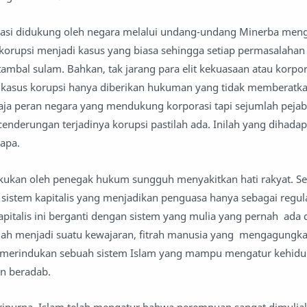
asi didukung oleh negara melalui undang-undang Minerba men
 korupsi menjadi kasus yang biasa sehingga setiap permasalahan 
tambal sulam. Bahkan, tak jarang para elit kekuasaan atau korpor
n kasus korupsi hanya diberikan hukuman yang tidak memberatka
ja peran negara yang mendukung korporasi tapi sejumlah pejaba
enderungan terjadinya korupsi pastilah ada. Inilah yang dihadap
-apa.
akukan oleh penegak hukum sungguh menyakitkan hati rakyat. Set
sistem kapitalis yang menjadikan penguasa hanya sebagai regula
apitalis ini berganti dengan sistem yang mulia yang pernah ada
dalah menjadi suatu kewajaran, fitrah manusia yang mengagungk
, merindukan sebuah sistem Islam yang mampu mengatur kehid
an beradab.