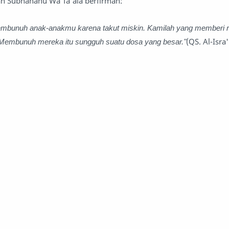
ah Subhanahu Wa Ta'ala berfirman:
mbunuh anak-anakmu karena takut miskin. Kamilah yang memberi r
embunuh mereka itu sungguh suatu dosa yang besar."
(QS. Al-Isra