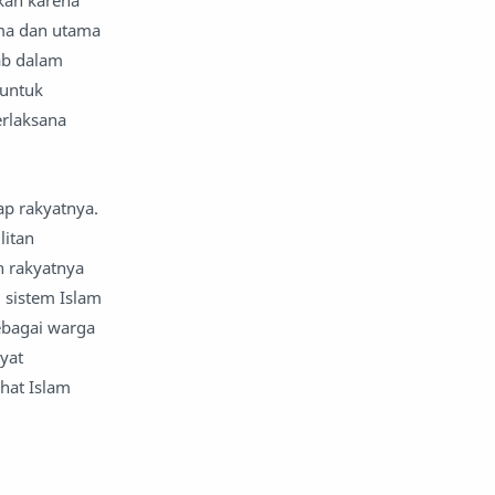
kan karena
ama dan utama
ab dalam
 untuk
rlaksana
p rakyatnya.
litan
h rakyatnya
 sistem Islam
ebagai warga
yat
hat Islam