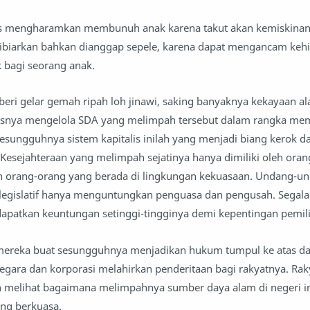
las mengharamkan membunuh anak karena takut akan kemiskinan
a dibiarkan bahkan dianggap sepele, karena dapat mengancam ke
k bagi seorang anak.
beri gelar gemah ripah loh jinawi, saking banyaknya kekayaan a
arusnya mengelola SDA yang melimpah tersebut dalam rangka me
esungguhnya sistem kapitalis inilah yang menjadi biang kerok da
. Kesejahteraan yang melimpah sejatinya hanya dimiliki oleh ora
n orang-orang yang berada di lingkungan kekuasaan. Undang-u
legislatif hanya menguntungkan penguasa dan pengusah. Segala 
apatkan keuntungan setinggi-tingginya demi kepentingan pemil
ereka buat sesungguhnya menjadikan hukum tumpul ke atas da
gara dan korporasi melahirkan penderitaan bagi rakyatnya. Rak
 melihat bagaimana melimpahnya sumber daya alam di negeri in
yang berkuasa.