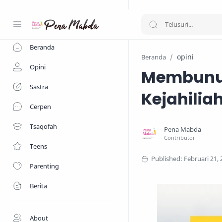
-->
Beranda
opini
Beranda
Opini
Membunuh
Sastra
Kejahilia
Cerpen
Tsaqofah
Teens
Parenting
Berita
About