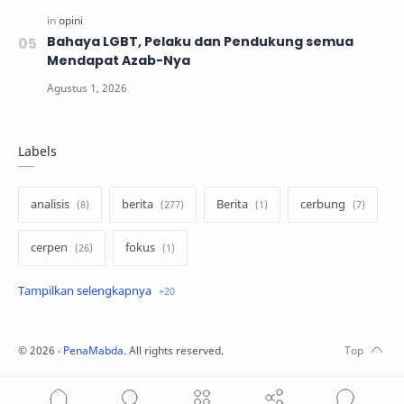
Bahaya LGBT, Pelaku dan Pendukung semua
Mendapat Azab-Nya
Labels
analisis
berita
Berita
cerbung
cerpen
fokus
hukum
internasional
keluarga
kisah
komentar politik
liqo syawal
©
2026
‧
PenaMabda
. All rights reserved.
nafsiyah
opini
Opini