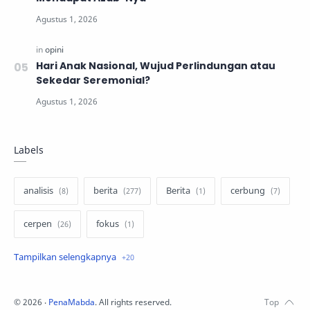
Hari Anak Nasional, Wujud Perlindungan atau
Sekedar Seremonial?
Labels
analisis
berita
Berita
cerbung
cerpen
fokus
hukum
internasional
keluarga
kisah
komentar politik
liqo syawal
©
2026
‧
PenaMabda
. All rights reserved.