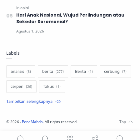
Hari Anak Nasional, Wujud Perlindungan atau
Sekedar Seremonial?
Labels
analisis
berita
Berita
cerbung
cerpen
fokus
hukum
internasional
keluarga
kisah
komentar politik
liqo syawal
©
2026
‧
PenaMabda
. All rights reserved.
nafsiyah
opini
Opini