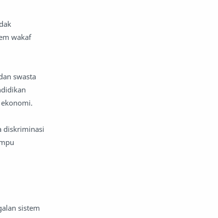
idak
tem wakaf
 dan swasta
ndidikan
 ekonomi.
 diskriminasi
ampu
galan sistem