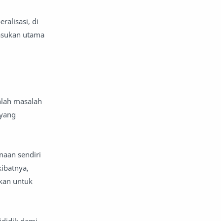
komentar politik
liqo syawal
alisasi, di
asukan utama
nafsiyah
opini
Opini
Oponi
parenting
puisi
nlah masalah
reportase
reportase acara
 yang
sastra
sirah
naan sendiri
surat pembaca
teens
ibatnya,
kan untuk
tsaqofah
utama