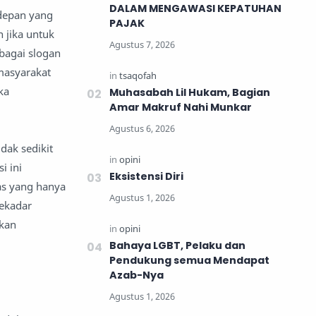
DALAM MENGAWASI KEPATUHAN
depan yang
PAJAK
 jika untuk
bagai slogan
masyarakat
ka
Muhasabah Lil Hukam, Bagian
Amar Makruf Nahi Munkar
dak sedikit
i ini
Eksistensi Diri
as yang hanya
ekadar
ikan
Bahaya LGBT, Pelaku dan
Pendukung semua Mendapat
Azab-Nya