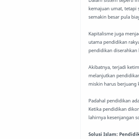
Dalam sistem seperti in
kemajuan umat, tetapi
semakin besar pula bi
Kapitalisme juga menj
utama pendidikan raky
pendidikan diserahkan
Akibatnya, terjadi ket
melanjutkan pendidikan
miskin harus berjuang 
Padahal pendidikan ad
Ketika pendidikan diko
lahirnya kesenjangan so
Solusi Islam: Pendid