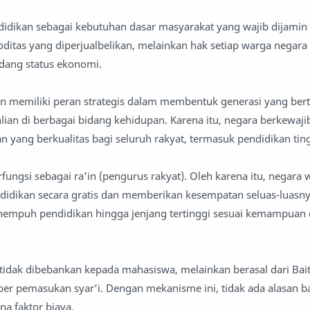
dikan sebagai kebutuhan dasar masyarakat yang wajib dijamin 
itas yang diperjualbelikan, melainkan hak setiap warga negara
ang status ekonomi.
an memiliki peran strategis dalam membentuk generasi yang ber
hlian di berbagai bidang kehidupan. Karena itu, negara berkewaji
 yang berkualitas bagi seluruh rakyat, termasuk pendidikan ting
ungsi sebagai ra'in (pengurus rakyat). Oleh karena itu, negara 
idikan secara gratis dan memberikan kesempatan seluas-luasn
nempuh pendidikan hingga jenjang tertinggi sesuai kemampuan
idak dibebankan kepada mahasiswa, melainkan berasal dari Bai
er pemasukan syar'i. Dengan mekanisme ini, tidak ada alasan ba
na faktor biaya.