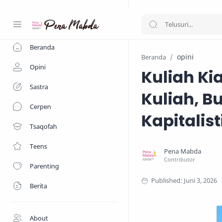
-->
Beranda
opini
Beranda
Opini
Kuliah Ki
Sastra
Kuliah, B
Cerpen
Kapitalist
Tsaqofah
Teens
Parenting
Berita
About