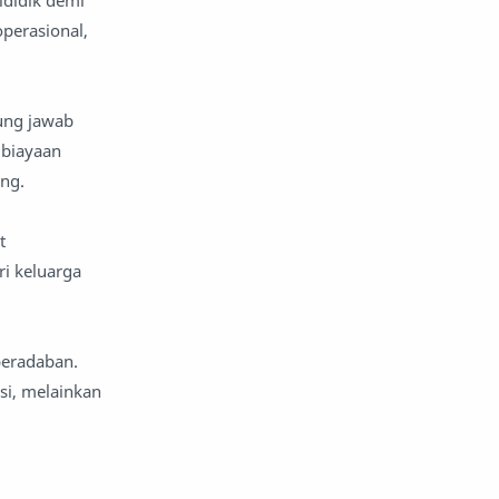
ididik demi
perasional,
ung jawab
mbiayaan
ng.
t
i keluarga
peradaban.
si, melainkan