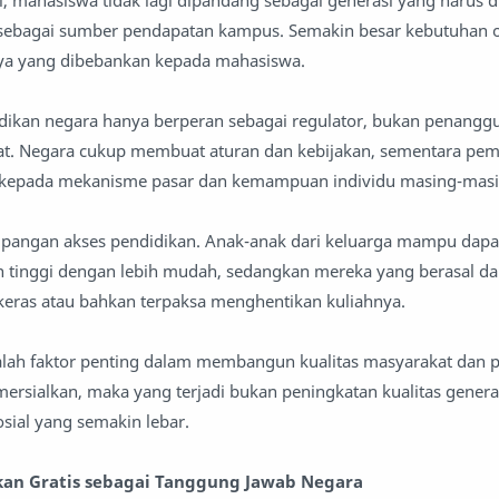
i, mahasiswa tidak lagi dipandang sebagai generasi yang harus d
 sebagai sumber pendapatan kampus. Semakin besar kebutuhan o
aya yang dibebankan kepada mahasiswa.
adikan negara hanya berperan sebagai regulator, bukan penangg
at. Negara cukup membuat aturan dan kebijakan, sementara pe
 kepada mekanisme pasar dan kemampuan individu masing-masi
impangan akses pendidikan. Anak-anak dari keluarga mampu dapa
 tinggi dengan lebih mudah, sedangkan mereka yang berasal dar
keras atau bahkan terpaksa menghentikan kuliahnya.
alah faktor penting dalam membangun kualitas masyarakat dan 
mersialkan, maka yang terjadi bukan peningkatan kualitas genera
sial yang semakin lebar.
ikan Gratis sebagai Tanggung Jawab Negara