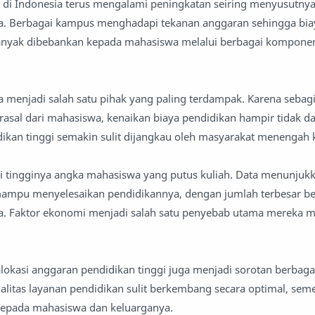
i di Indonesia terus mengalami peningkatan seiring menyusutn
a. Berbagai kampus menghadapi tekanan anggaran sehingga bia
anyak dibebankan kepada mahasiswa melalui berbagai kompone
a menjadi salah satu pihak yang paling terdampak. Karena sebag
sal dari mahasiswa, kenaikan biaya pendidikan hampir tidak dap
dikan tinggi semakin sulit dijangkau oleh masyarakat menengah
i tingginya angka mahasiswa yang putus kuliah. Data menunjuk
mampu menyelesaikan pendidikannya, dengan jumlah terbesar ber
ta. Faktor ekonomi menjadi salah satu penyebab utama mereka 
 alokasi anggaran pendidikan tinggi juga menjadi sorotan berbaga
alitas layanan pendidikan sulit berkembang secara optimal, sem
 kepada mahasiswa dan keluarganya.