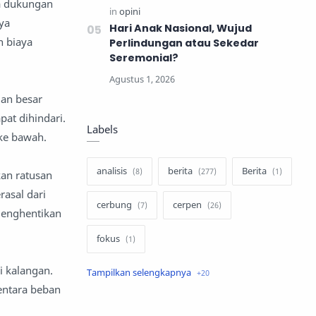
ya dukungan
ya
Hari Anak Nasional, Wujud
n biaya
Perlindungan atau Sekedar
Seremonial?
ian besar
at dihindari.
Labels
 ke bawah.
analisis
berita
Berita
kan ratusan
asal dari
cerbung
cerpen
menghentikan
fokus
i kalangan.
hukum
internasional
entara beban
keluarga
kisah