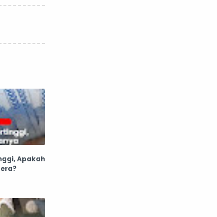
nafsiyah
opini
Opini
Oponi
parenting
puisi
reportase
reportase acara
sastra
sirah
surat pembaca
teens
nggi, Apakah
tsaqofah
utama
era?