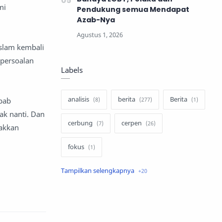
mi
Pendukung semua Mendapat
Azab-Nya
Islam kembali
 persoalan
Labels
analisis
berita
Berita
ebab
ak nanti. Dan
cerbung
cerpen
gakkan
fokus
hukum
internasional
keluarga
kisah
komentar politik
liqo syawal