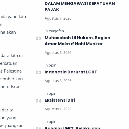
DALAM MENGAWASI KEPATUHAN
PAJAK
ada yang lain
an
ina akan
Muhasabah Lil Hukam, Bagian
Amar Makruf Nahi Munkar
ara kita di
persatuan
s Palestina
Indonesia Darurat LGBT
 memberikan
antu Israel
Eksistensi Diri
 derita
aan yang
mperjuangkan
Bahaya LGBT, Pelaku dan