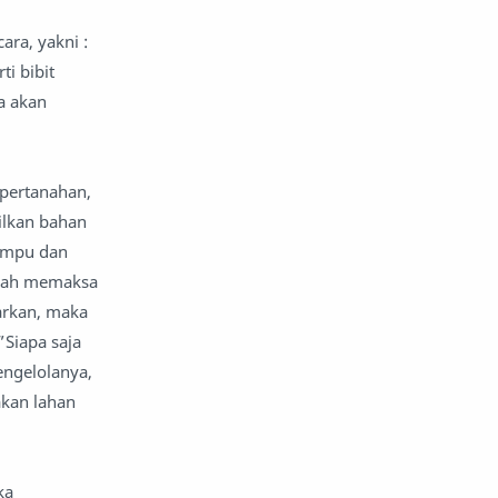
ra, yakni :
i bibit
a akan
 pertanahan,
ilkan bahan
ampu dan
dalah memaksa
arkan, maka
”Siapa saja
engelolanya,
akan lahan
ka