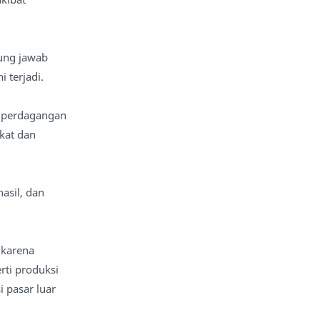
nafsiyah
opini
ung jawab
Opini
Oponi
i terjadi.
parenting
puisi
, perdagangan
reportase
reportase acara
kat dan
sastra
sirah
asil, dan
surat pembaca
teens
tsaqofah
utama
 karena
ti produksi
 pasar luar