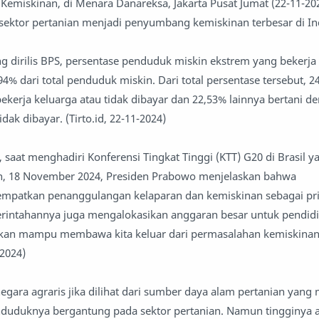
Kemiskinan, di Menara Danareksa, Jakarta Pusat Jumat (22-11-20
ktor pertanian menjadi penyumbang kemiskinan terbesar di In
yang dirilis BPS, persentase penduduk miskin ekstrem yang bekerja 
4% dari total penduduk miskin. Dari total persentase tersebut, 2
kerja keluarga atau tidak dibayar dan 22,53% lainnya bertani d
idak dibayar. (Tirto.id, 22-11-2024)
saat menghadiri Konferensi Tingkat Tinggi (KTT) G20 di Brasil y
n, 18 November 2024, Presiden Prabowo menjelaskan bahwa
patkan penanggulangan kelaparan dan kemiskinan sebagai pri
rintahannya juga mengalokasikan anggaran besar untuk pendidi
kan mampu membawa kita keluar dari permasalahan kemiskinan
-2024)
gara agraris jika dilihat dari sumber daya alam pertanian yang
nduduknya bergantung pada sektor pertanian. Namun tingginya 