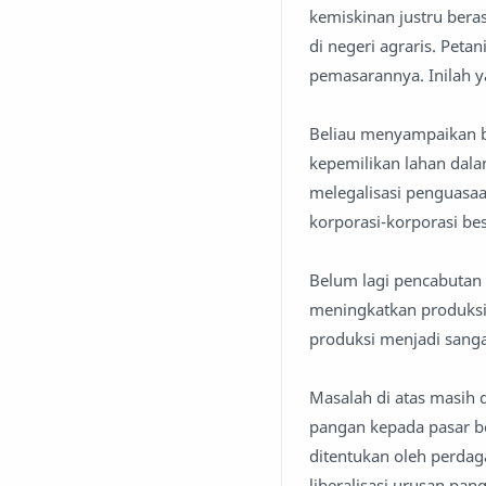
kemiskinan justru bera
di negeri agraris. Pet
pemasarannya. Inilah y
Beliau menyampaikan ba
kepemilikan lahan dala
melegalisasi penguasaan
korporasi-korporasi be
Belum lagi pencabutan
meningkatkan produksi
produksi menjadi sanga
Masalah di atas masih
pangan kepada pasar be
ditentukan oleh perda
liberalisasi urusan pa