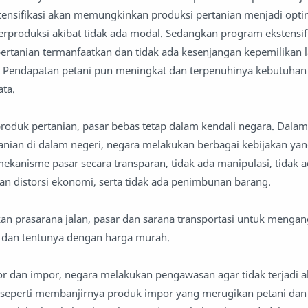
tensifikasi akan memungkinkan produksi pertanian menjadi opti
berproduksi akibat tidak ada modal. Sedangkan program ekstensif
rtanian termanfaatkan dan tidak ada kesenjangan kepemilikan l
n. Pendapatan petani pun meningkat dan terpenuhinya kebutuha
ata.
oduk pertanian, pasar bebas tetap dalam kendali negara. Dalam
anian di dalam negeri, negara melakukan berbagai kebijakan ya
ekanisme pasar secara transparan, tidak ada manipulasi, tidak a
n distorsi ekonomi, serta tidak ada penimbunan barang.
n prasarana jalan, pasar dan sarana transportasi untuk mengang
t dan tentunya dengan harga murah.
r dan impor, negara melakukan pengawasan agar tidak terjadi ak
seperti membanjirnya produk impor yang merugikan petani dan