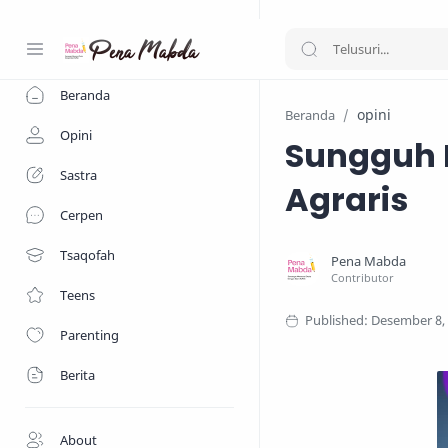
-->
Beranda
opini
Beranda
Opini
Sungguh M
Sastra
Agraris
Cerpen
Tsaqofah
Teens
Parenting
Berita
About