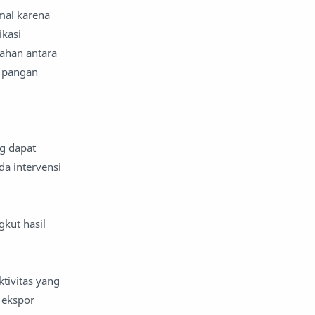
mal karena
ikasi
ahan antara
n pangan
ng dapat
da intervensi
kut hasil
tivitas yang
 ekspor