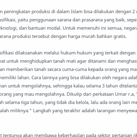
 peningkatan produksi di dalam Islam bisa dilakukan dengan 2 ca
ifikasi, yaitu penggunaan sarana dan prasarana yang baik, sepert
teknologi, dan bantuan modal. Untuk memenuhi ini semua, negar
rana produksi tersebut dengan harga murah bahkan gratis.
ifikasi dilaksanakan melalui hukum-hukum yang terkait dengan
yat untuk menghidupkan tanah mati agar ditanami dan menghas
ngan memberikan tanah secara cuma-cuma kepada orang yang m
 memiliki lahan. Cara lainnya yang bisa dilakukan oleh negara a
han untuk mengolahnya, sehingga kalau selama 3 tahun ditelant
orang yang mau mengolahnya. Dikutip dari perkataan Umar r.a, 
selama tiga tahun, yang tidak dia kelola, lalu ada orang lain m
alah miliknya.” Langkah yang terakhir adalah larangan menyew
t tentunya akan membawa keberhasilan pada sektor pertanian ji