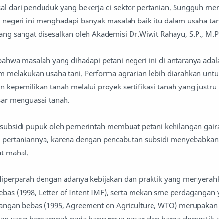
sal dari penduduk yang bekerja di sektor pertanian. Sungguh me
ani negeri ini menghadapi banyak masalah baik itu dalam usaha t
ang sangat disesalkan oleh Akademisi Dr.Wiwit Rahayu, S.P., M.P
hwa masalah yang dihadapi petani negeri ini di antaranya ada
m melakukan usaha tani. Performa agrarian lebih diarahkan untu
 kepemilikan tanah melalui proyek sertifikasi tanah yang justru
sar menguasai tanah.
 subsidi pupuk oleh pemerintah membuat petani kehilangan gair
 pertaniannya, karena dengan pencabutan subsidi menyebabkan
t mahal.
 diperparah dengan adanya kebijakan dan praktik yang menyerah
bas (1998, Letter of Intent IMF), serta mekanisme perdagangan
gangan bebas (1995, Agreement on Agriculture, WTO) merupakan
ngan yang berdampak pada hancurnya pasar dan harga domestik a