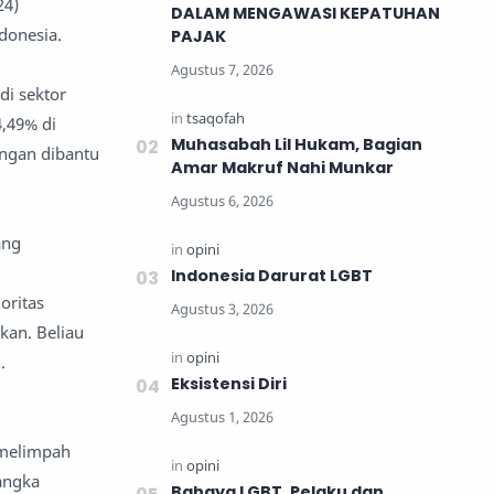
24)
DALAM MENGAWASI KEPATUHAN
donesia.
PAJAK
di sektor
4,49% di
Muhasabah Lil Hukam, Bagian
engan dibantu
Amar Makruf Nahi Munkar
ang
Indonesia Darurat LGBT
oritas
kan. Beliau
.
Eksistensi Diri
 melimpah
angka
Bahaya LGBT, Pelaku dan